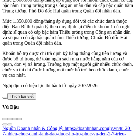
bậc hàm Trung tướng trong Công an nhân dân và cấp bậc quân hàm
Trung tướng, Phó Đô đốc Hải quân trong Quân đội nhân dân.
Mức 1.350.000 đồng/tháng áp dụng đối với các chức danh thuộc
diện Ban Bí thư quản lý theo quy định tại điểm b khoản 1 của nghị
định; sĩ quan có cấp bậc hàm Thiếu tướng trong Công an nhân dân
và sĩ quan có cấp bậc quân hàm Thiếu tướng, Chuẩn Đô đốc Hải
quân trong Quân đội nhân dân.
Khoản hỗ trợ được chi trả định kỳ hằng tháng cùng tiền lương và
được bố trí trong dự toán ngân sách nhà nước hằng năm của cơ
quan, đơn vị trả lương. Trường hợp một người giữ nhiều chức danh,
chức vụ thì chỉ được hưởng một mức hỗ trợ theo chức danh, chức
vụ cao nhất.
Nghị định có hiệu lực thi hành từ ngày 20/7/2026.
Thích bài viết
Vũ Đậu
Nguồn
Doanh nhân & Công lý
:
https://doanhnhan.congly.vn/tu-20-
7-nhieu-chuc-danh-lanh-dao-duoc-ho-tro-phuc-vu-den-2-7-trieu-