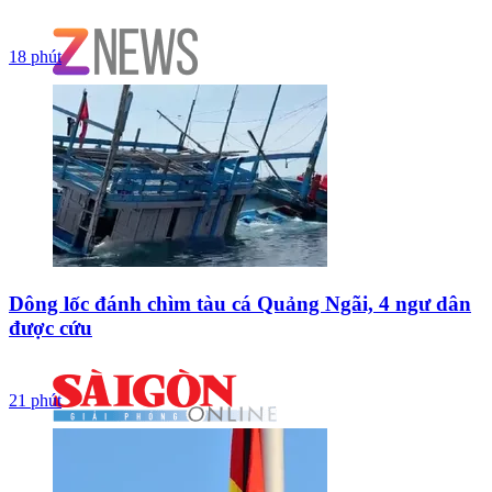
18 phút
Dông lốc đánh chìm tàu cá Quảng Ngãi, 4 ngư dân
được cứu
21 phút