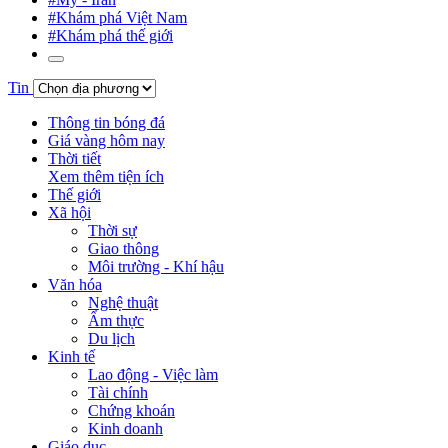
#Khám phá Việt Nam
#Khám phá thế giới
Tin
Thông tin bóng đá
Giá vàng hôm nay
Thời tiết
Xem thêm tiện ích
Thế giới
Xã hội
Thời sự
Giao thông
Môi trường - Khí hậu
Văn hóa
Nghệ thuật
Ẩm thực
Du lịch
Kinh tế
Lao động - Việc làm
Tài chính
Chứng khoán
Kinh doanh
Giáo dục