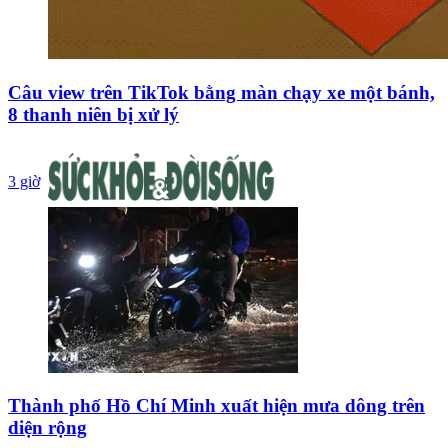
Câu view trên TikTok bằng màn chạy xe một bánh,
8 thanh niên bị xử lý
3 giờ
Thành phố Hồ Chí Minh xuất hiện mưa dông trên
diện rộng