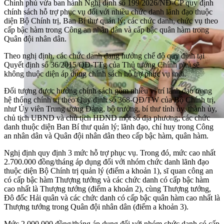
Chính phủ vừa ban hành Nghị định số 199/2026/NĐ-CP quy định
chính sách hỗ trợ phục vụ đối với nhiều chức danh lãnh đạo thuộc
diện Bộ Chính trị, Ban Bí thư quản lý; các chức danh, chức vụ theo
cấp bậc hàm trong Công an nhân dân và cấp bậc quân hàm trong
Quân đội nhân dân.
Theo nghị định, các chức danh đang hưởng chế độ quy định tại
Quyết định số 36/2015/QĐ-TTg của Thủ tướng Chính phủ sẽ
không thuộc diện áp dụng chính sách hỗ trợ phục vụ mới.
Đối tượng được hưởng chính sách gồm nhiều vị trí lãnh đạo trong
hệ thống chính trị theo Quy định số 368-QĐ/TW của Bộ Chính trị,
như Ủy viên Trung ương Đảng, bộ trưởng, bí thư tỉnh ủy, thành ủy,
chủ tịch UBND và chủ tịch HĐND một số địa phương; các chức
danh thuộc diện Ban Bí thư quản lý; lãnh đạo, chỉ huy trong Công
an nhân dân và Quân đội nhân dân theo cấp bậc hàm, quân hàm.
Nghị định quy định 3 mức hỗ trợ phục vụ. Trong đó, mức cao nhất
2.700.000 đồng/tháng áp dụng đối với nhóm chức danh lãnh đạo
thuộc diện Bộ Chính trị quản lý (điểm a khoản 1), sĩ quan công an
có cấp bậc hàm Thượng tướng và các chức danh có cấp bậc hàm
cao nhất là Thượng tướng (điểm a khoản 2), cùng Thượng tướng,
Đô đốc Hải quân và các chức danh có cấp bậc quân hàm cao nhất là
Thượng tướng trong Quân đội nhân dân (điểm a khoản 3).
Mức 2.000.000 đồng/tháng áp dụng đối với nhóm chức danh có cấp