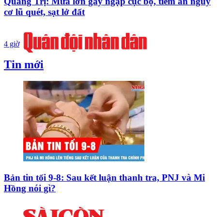
Quảng Trị: Mưa lớn gây ngập cục bộ, tiềm ẩn nguy
cơ lũ quét, sạt lở đất
4 giờ
Tin mới
Bản tin tối 9-8: Sau kết luận thanh tra, PNJ và Mi
Hồng nói gì?