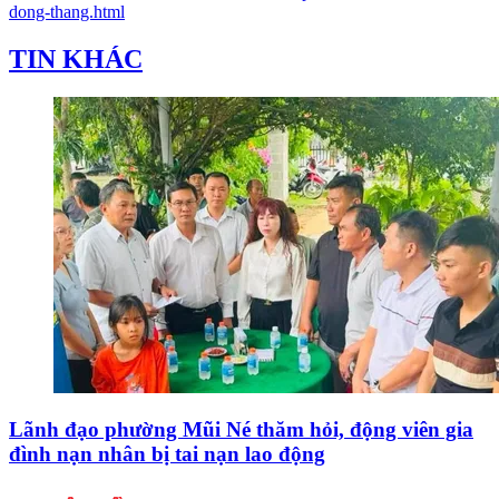
dong-thang.html
TIN KHÁC
Lãnh đạo phường Mũi Né thăm hỏi, động viên gia
đình nạn nhân bị tai nạn lao động