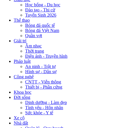
Học bổng - Du học
Đào tạo - Thi cử
Tuyển Sinh 2026
Thể thao
Bóng đá quốc tế
Bóng đá Việt Nam
Quần vợt
Giải trí
Âm nhạc
Thời trang
Điện ảnh - Truyền hình
Pháp luật
An ninh - Trật tự
Hình sự - Dân sự
Công nghệ
CNTT - Viễn thông
Thiết bị - Phần cứng
Khoa học
Đời sống
Dinh dưỡng - Làm đẹp
Tình yêu - Hôn nhân
Sức khỏe - Y tế
Xe cộ
Nhà đất