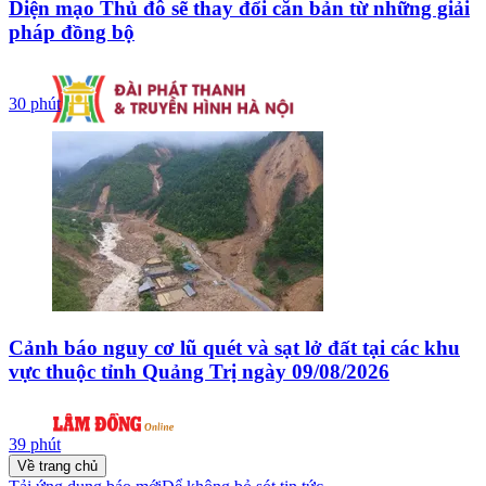
Diện mạo Thủ đô sẽ thay đổi căn bản từ những giải
pháp đồng bộ
30 phút
Cảnh báo nguy cơ lũ quét và sạt lở đất tại các khu
vực thuộc tỉnh Quảng Trị ngày 09/08/2026
39 phút
Về trang chủ