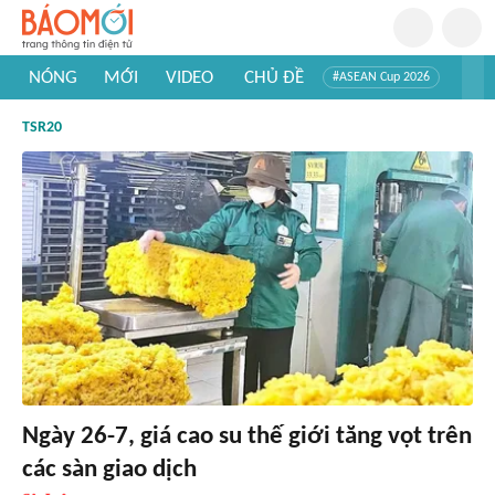
NÓNG
MỚI
VIDEO
CHỦ ĐỀ
#ASEAN Cup 2026
#Trí tuệ nhân tạo
#Mỹ - Iran
#Khám phá Việt Nam
TSR20
#Khám phá thế giới
Ngày 26-7, giá cao su thế giới tăng vọt trên
các sàn giao dịch