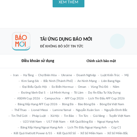
XEM THÊM
TẢI ỨNG DỤNG BÁO MỚI
ĐỂ KHÔNG BỎ SÓT TIN TỨC
Điều khoản sử dụng
Chính sách bảo mật
Iran
Hạ Tầng
Chợ Biên Hòa
Ukraine
Doanh Nghiệp
Luật Kiến Trúc
Mỹ
Kim Sang-Sik
Bắc Ninh (thành Phố)
An Ninh Mạng
Liên Bang Nga
Đại Biểu Quốc Hội
Eo Biển Hormuz
Oman
Vùng Thủ Đô
Năm
Đường Vành Đai 5
Lê Minh Hưng
Tô Lâm
Dự Án Đầu Tư Xây Dựng
ASEAN Cup 2026
Campuchia
AFF Cup 2026
Lịch Thi Đấu AFF Cup 2026
Bảng Xếp Hạng AFF Cup 2026
Bóng Đá
Báo Bóng Đá
Bóng Đá Việt Nam
Thể Thao
Lionel Messi
Lamine Yamal
Nguyễn Xuân Son
Nguyễn Đình Bắc
Tin Thế Giới
Pháp Luật
Xã Hội
Tin Bão
Tin Tức
Giá Vàng
Tuyển Việt Nam
U23 Việt Nam
U17 Việt Nam
Kết Quả Bóng Đá
Ngoại Hạng Anh
Bảng Xếp Hạng Ngoại Hạng Anh
Lịch Thi Đấu Ngoại Hạng Anh
Cúp C1
Kết Quả Vietlott Power 6/55
Kết Quả Xổ Số
Xổ Số Miền Nam
Xổ Số Miền Bắc