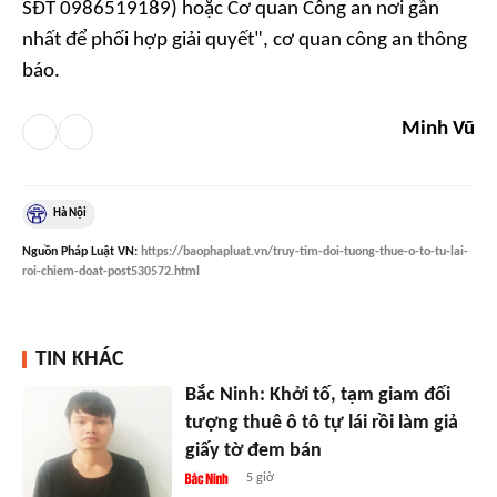
SĐT 0986519189) hoặc Cơ quan Công an nơi gần
nhất để phối hợp giải quyết", cơ quan công an thông
báo.
Minh Vũ
Hà Nội
Nguồn
Pháp Luật VN
:
https://baophapluat.vn/truy-tim-doi-tuong-thue-o-to-tu-lai-
roi-chiem-doat-post530572.html
TIN KHÁC
Bắc Ninh: Khởi tố, tạm giam đối
tượng thuê ô tô tự lái rồi làm giả
giấy tờ đem bán
5 giờ