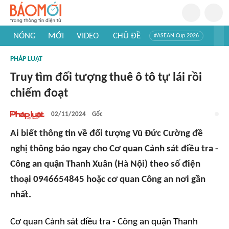
NÓNG
MỚI
VIDEO
CHỦ ĐỀ
#ASEAN Cup 2026
#Trí tuệ nhân tạo
#Mỹ - Iran
#Khám phá Việt Nam
PHÁP LUẬT
#Khám phá thế giới
Truy tìm đối tượng thuê ô tô tự lái rồi
chiếm đoạt
02/11/2024
Gốc
Ai biết thông tin về đối tượng Vũ Đức Cường đề
nghị thông báo ngay cho Cơ quan Cảnh sát điều tra -
Công an quận Thanh Xuân (Hà Nội) theo số điện
thoại 0946654845 hoặc cơ quan Công an nơi gần
nhất.
Cơ quan Cảnh sát điều tra - Công an quận Thanh