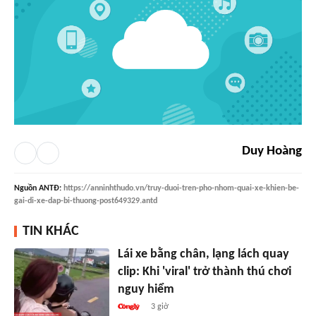
Duy Hoàng
Nguồn
ANTĐ
:
https://anninhthudo.vn/truy-duoi-tren-pho-nhom-quai-xe-khien-be-
gai-di-xe-dap-bi-thuong-post649329.antd
TIN KHÁC
Lái xe bằng chân, lạng lách quay
clip: Khi 'viral' trở thành thú chơi
nguy hiểm
3 giờ