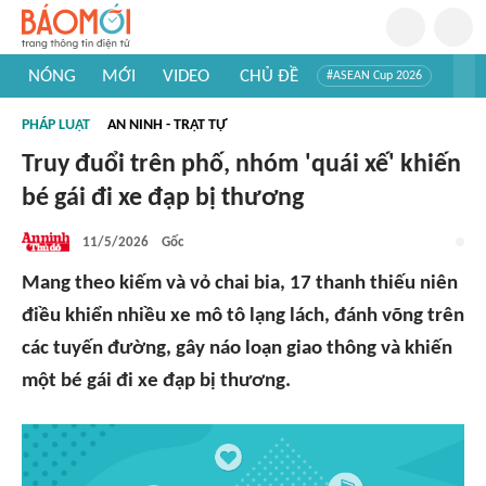
NÓNG
MỚI
VIDEO
CHỦ ĐỀ
#ASEAN Cup 2026
#Tuyển sinh đại học 2026
#Trí tuệ nhân tạo
#Mỹ - Iran
PHÁP LUẬT
AN NINH - TRẬT TỰ
#Khám phá Việt Nam
#Khám phá thế giới
Truy đuổi trên phố, nhóm 'quái xế' khiến
bé gái đi xe đạp bị thương
11/5/2026
Gốc
Mang theo kiếm và vỏ chai bia, 17 thanh thiếu niên
điều khiển nhiều xe mô tô lạng lách, đánh võng trên
các tuyến đường, gây náo loạn giao thông và khiến
một bé gái đi xe đạp bị thương.