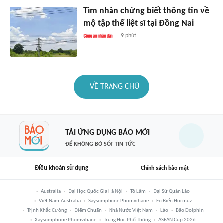
Tìm nhân chứng biết thông tin về
mộ tập thể liệt sĩ tại Đồng Nai
9 phút
VỀ TRANG CHỦ
TẢI ỨNG DỤNG BÁO MỚI
ĐỂ KHÔNG BỎ SÓT TIN TỨC
Điều khoản sử dụng
Chính sách bảo mật
Australia
Đại Học Quốc Gia Hà Nội
Tô Lâm
Đại Sứ Quán Lào
Việt Nam-Australia
Saysomphone Phomvihane
Eo Biển Hormuz
Trịnh Khắc Cường
Điểm Chuẩn
Nhà Nước Việt Nam
Lào
Bão Dolphin
Xaysomphone Phomvihane
Trung Học Phổ Thông
ASEAN Cup 2026