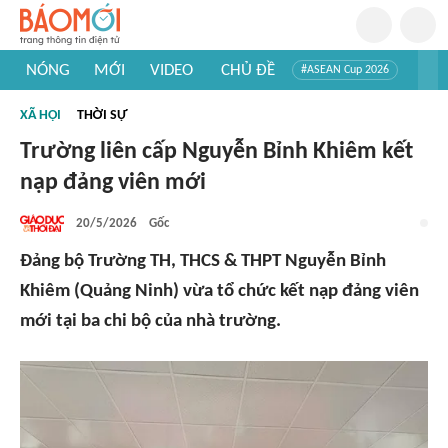
NÓNG
MỚI
VIDEO
CHỦ ĐỀ
#ASEAN Cup 2026
#Trí tuệ nhân tạo
#Mỹ - Iran
#Khám phá Việt Nam
XÃ HỘI
THỜI SỰ
#Khám phá thế giới
Trường liên cấp Nguyễn Bỉnh Khiêm kết
nạp đảng viên mới
20/5/2026
Gốc
Đảng bộ Trường TH, THCS & THPT Nguyễn Bỉnh
Khiêm (Quảng Ninh) vừa tổ chức kết nạp đảng viên
mới tại ba chi bộ của nhà trường.