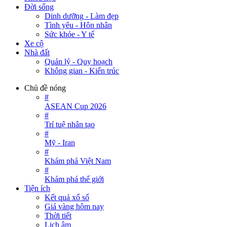
Đời sống
Dinh dưỡng - Làm đẹp
Tình yêu - Hôn nhân
Sức khỏe - Y tế
Xe cộ
Nhà đất
Quản lý - Quy hoạch
Không gian - Kiến trúc
Chủ đề nóng
#
ASEAN Cup 2026
#
Trí tuệ nhân tạo
#
Mỹ - Iran
#
Khám phá Việt Nam
#
Khám phá thế giới
Tiện ích
Kết quả xổ số
Giá vàng hôm nay
Thời tiết
Lịch âm