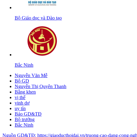
Bộ Giáo dục và Đào tạo
Bắc Ninh
Nguyễn Văn Mễ
Bộ GD
Nguyễn Thị Quyên Thanh
Bằng khen
vị thế
vinh dự
uy tín
Báo GD&TĐ
Bộ trưởng
Bắc Ninh
Nguồn
GD&TĐ
:
https://giaoducthoidai.vn/truong-cao-dang-cong-ng