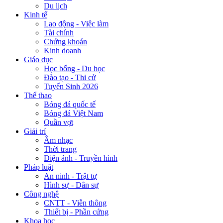
Du lịch
Kinh tế
Lao động - Việc làm
Tài chính
Chứng khoán
Kinh doanh
Giáo dục
Học bổng - Du học
Đào tạo - Thi cử
Tuyển Sinh 2026
Thể thao
Bóng đá quốc tế
Bóng đá Việt Nam
Quần vợt
Giải trí
Âm nhạc
Thời trang
Điện ảnh - Truyền hình
Pháp luật
An ninh - Trật tự
Hình sự - Dân sự
Công nghệ
CNTT - Viễn thông
Thiết bị - Phần cứng
Khoa học