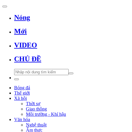
Nóng
Mới
VIDEO
CHỦ ĐỀ
Bóng đá
Thế giới
Xã hội
Thời sự
Giao thông
Môi trường - Khí hậu
Văn hóa
Nghệ thuật
Ẩm thực