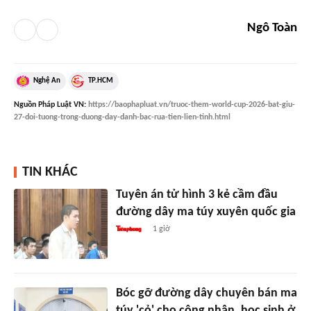
Ngô Toàn
Nghệ An
TP.HCM
Nguồn
Pháp Luật VN
:
https://baophapluat.vn/truoc-them-world-cup-2026-bat-giu-
27-doi-tuong-trong-duong-day-danh-bac-rua-tien-lien-tinh.html
TIN KHÁC
Tuyên án tử hình 3 kẻ cầm đầu
đường dây ma túy xuyên quốc gia
1 giờ
Bóc gỡ đường dây chuyên bán ma
túy 'cỏ' cho công nhân, học sinh ở