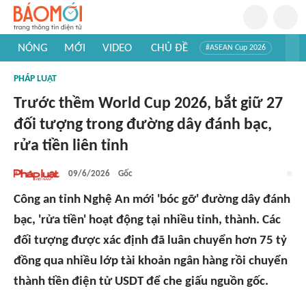
NÓNG
MỚI
VIDEO
CHỦ ĐỀ
#ASEAN Cup 2026
#Trí tuệ nhân tạo
#Mỹ - Iran
#Khám phá Việt Nam
PHÁP LUẬT
#Khám phá thế giới
Trước thềm World Cup 2026, bắt giữ 27
đối tượng trong đường dây đánh bạc,
rửa tiền liên tỉnh
09/6/2026
Gốc
Công an tỉnh Nghệ An mới 'bóc gỡ' đường dây đánh
bạc, 'rửa tiền' hoạt động tại nhiều tỉnh, thành. Các
đối tượng được xác định đã luân chuyển hơn 75 tỷ
đồng qua nhiều lớp tài khoản ngân hàng rồi chuyển
thành tiền điện tử USDT để che giấu nguồn gốc.