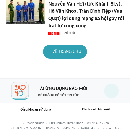
Nguyễn Văn Hợi (tức Khánh Sky),
Hồ Văn Khoa, Trần Đình Tiệp (Vua
Quạt) lợi dụng mạng xã hội gây rối
trật tự công cộng
36 phút
VỀ TRANG CHỦ
TẢI ỨNG DỤNG BÁO MỚI
ĐỂ KHÔNG BỎ SÓT TIN TỨC
Điều khoản sử dụng
Chính sách bảo mật
Doanh Nghiệp
THPT Chuyên Tuyên Quang
ASEAN Cup 2026
Luật Phát Triển Đô Thị
Bộ Giáo Dục Và Đào Tạo
Eo Biển Hormuz
Iran
Năm