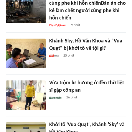
cùng phe khi hỗn chiếnBản án cho
kẻ làm chết người cùng phe khi
hỗn chiến
9 phút
Khánh Sky, Hồ Văn Khoa và "Vua
Quạt" bị khởi tố về tội gì?
25 phút
Vừa trộm lư hương ở đền thờ liệt
sĩ gặp công an
26 phút
Khởi tố 'Vua Quạt', Khánh 'Sky' và