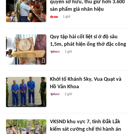
quyền sở hữu, thu giữ hơn 3.600
sản phẩm giả nhãn hiệu
1 giờ
Quy tập hài cốt liệt sĩ ở độ sâu
1,5m, phát hiện ống thở đặc công
1 giờ
Khởi tố Khánh Sky, Vua Quạt và
Hồ Văn Khoa
2 giờ
VKSND khu vực 7, tỉnh Đắk Lắk
kiểm sát cưỡng chế thi hành án