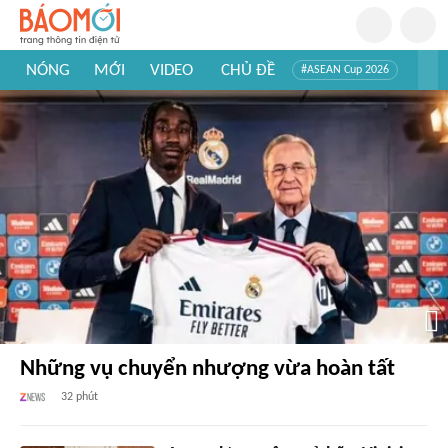
NÓNG
MỚI
VIDEO
CHỦ ĐỀ
#ASEAN Cup 2026
#Trí tuệ nhân tạo
#Mỹ - Iran
#Khám phá Việt Nam
#Khám phá thế giới
Những vụ chuyển nhượng vừa hoàn tất
32 phút