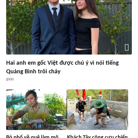
Hai anh em gốc Việt được chú ý vì nói tiếng
Quảng Bình trôi chảy
Bỏ phố về quê làm mô
Khách Tây cõng cựu chiến