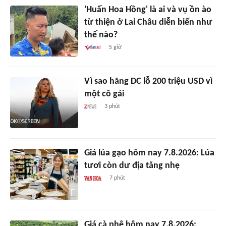
'Huấn Hoa Hồng' là ai và vụ ồn ào
từ thiện ở Lai Châu diễn biến như
thế nào?
5 giờ
Vì sao hãng DC lỗ 200 triệu USD vì
một cô gái
3 phút
Giá lúa gạo hôm nay 7.8.2026: Lúa
tươi còn dư địa tăng nhẹ
7 phút
Giá cà phê hôm nay 7.8.2026: