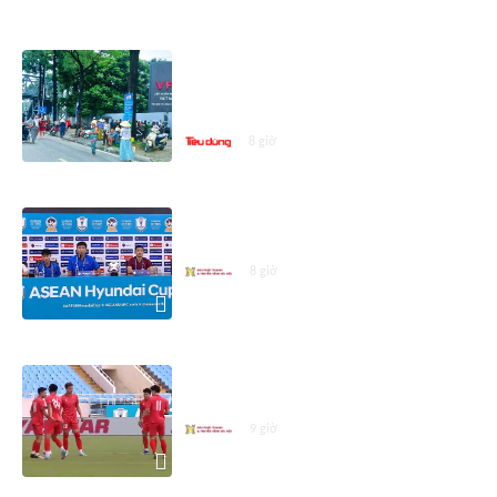
ASEAN CUP 2026
Vé trận Việt Nam - Campuchia hút
khách: Hàng dài người chờ mua,
giá vé 'cò' chênh tới 100.000 đồng
8 giờ
Họp báo trước trận Việt Nam -
Campuchia
8 giờ
Đội tuyển Việt Nam sẵn sàng cho
trận gặp Campuchia
9 giờ