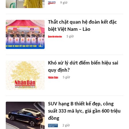
9 giờ
Thắt chặt quan hệ đoàn kết đặc
biệt Việt Nam – Lào
5 giờ
Khó xử lý dứt điểm biển hiệu sai
quy định?
5 giờ
SUV hạng B thiết kế đẹp, công
suất 333 mã lực, giá gần 600 triệu
đồng
2 giờ