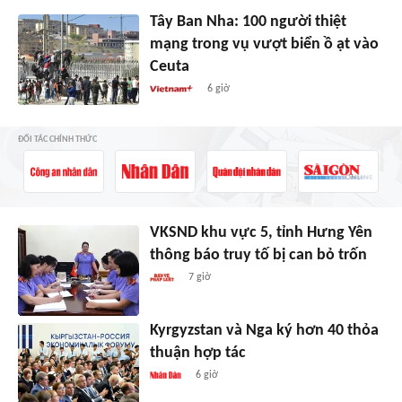
Tây Ban Nha: 100 người thiệt
mạng trong vụ vượt biển ồ ạt vào
Ceuta
6 giờ
ĐỐI TÁC CHÍNH THỨC
VKSND khu vực 5, tỉnh Hưng Yên
thông báo truy tố bị can bỏ trốn
7 giờ
Kyrgyzstan và Nga ký hơn 40 thỏa
thuận hợp tác
6 giờ