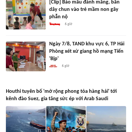
[Clip] Bảo mẫu đánh mắng, bắn
dây chun vào trẻ mầm non gây
phẫn nộ
6 giờ
Ngày 7/8, TAND khu vực 6, TP Hải
Phòng xét xử giang hồ mạng Tiến
'Bịp'
6 giờ
Houthi tuyên bố 'mở rộng phong tỏa hàng hải' tới
kênh đào Suez, gia tăng sức ép với Arab Saudi