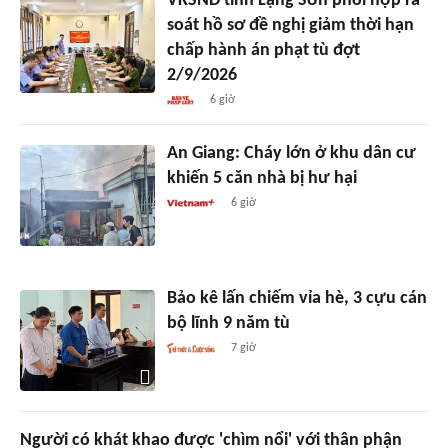
VKSND tỉnh Lạng Sơn phối hợp rà
soát hồ sơ đề nghị giảm thời hạn
chấp hành án phạt tù đợt
2/9/2026
6 giờ
An Giang: Cháy lớn ở khu dân cư
khiến 5 căn nhà bị hư hại
6 giờ
Bảo kê lấn chiếm vỉa hè, 3 cựu cán
bộ lĩnh 9 năm tù
7 giờ
Người có khát khao được 'chìm nổi' với thân phận