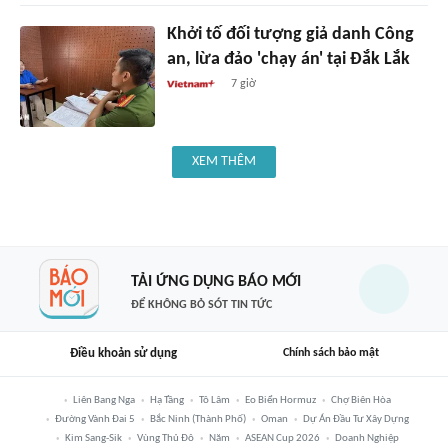
Khởi tố đối tượng giả danh Công
an, lừa đảo 'chạy án' tại Đắk Lắk
7 giờ
XEM THÊM
TẢI ỨNG DỤNG BÁO MỚI
ĐỂ KHÔNG BỎ SÓT TIN TỨC
Điều khoản sử dụng
Chính sách bảo mật
Liên Bang Nga
Hạ Tầng
Tô Lâm
Eo Biển Hormuz
Chợ Biên Hòa
Đường Vành Đai 5
Bắc Ninh (thành Phố)
Oman
Dự Án Đầu Tư Xây Dựng
Kim Sang-Sik
Vùng Thủ Đô
Năm
ASEAN Cup 2026
Doanh Nghiệp