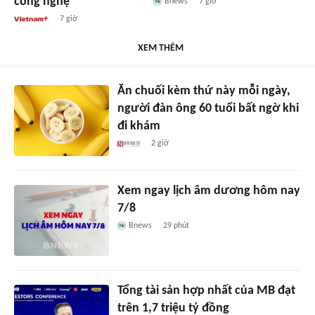
công nghệ
Bnews
7 giờ
7 giờ
XEM THÊM
Ăn chuối kèm thứ này mỗi ngày,
người đàn ông 60 tuổi bất ngờ khi
đi khám
2 giờ
Xem ngay lịch âm dương hôm nay
7/8
Bnews
29 phút
Tổng tài sản hợp nhất của MB đạt
trên 1,7 triệu tỷ đồng