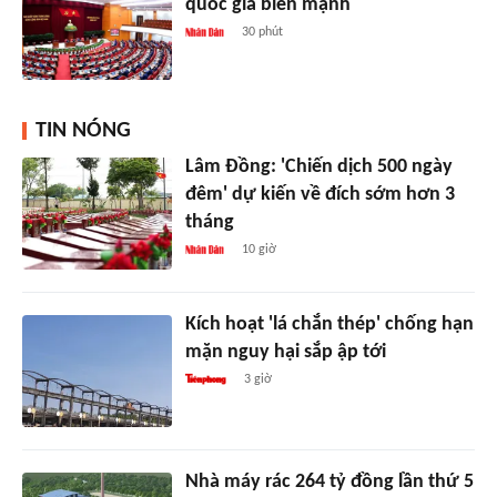
quốc gia biển mạnh
30 phút
TIN NÓNG
Lâm Đồng: 'Chiến dịch 500 ngày
đêm' dự kiến về đích sớm hơn 3
tháng
10 giờ
Kích hoạt 'lá chắn thép' chống hạn
mặn nguy hại sắp ập tới
3 giờ
Nhà máy rác 264 tỷ đồng lần thứ 5