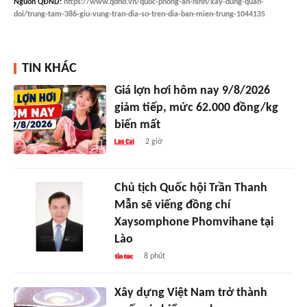
Nguồn
QĐND
:
https://www.qdnd.vn/quoc-phong-an-ninh/xay-dung-quan-
doi/trung-tam-386-giu-vung-tran-dia-so-tren-dia-ban-mien-trung-1044135
TIN KHÁC
Giá lợn hơi hôm nay 9/8/2026
giảm tiếp, mức 62.000 đồng/kg
biến mất
2 giờ
Chủ tịch Quốc hội Trần Thanh
Mẫn sẽ viếng đồng chí
Xaysomphone Phomvihane tại
Lào
8 phút
Xây dựng Việt Nam trở thành