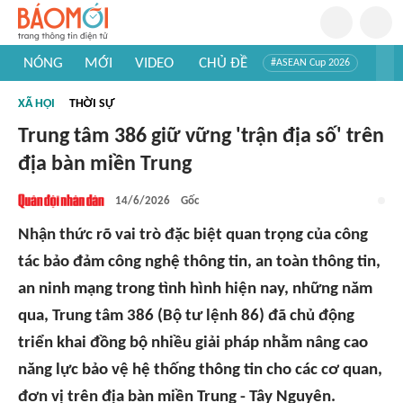
NÓNG
MỚI
VIDEO
CHỦ ĐỀ
#ASEAN Cup 2026
#Trí tuệ nhân tạo
#Mỹ - Iran
#Khám phá Việt Nam
XÃ HỘI
THỜI SỰ
#Khám phá thế giới
Trung tâm 386 giữ vững 'trận địa số' trên
địa bàn miền Trung
14/6/2026
Gốc
Nhận thức rõ vai trò đặc biệt quan trọng của công
tác bảo đảm công nghệ thông tin, an toàn thông tin,
an ninh mạng trong tình hình hiện nay, những năm
qua, Trung tâm 386 (Bộ tư lệnh 86) đã chủ động
triển khai đồng bộ nhiều giải pháp nhằm nâng cao
năng lực bảo vệ hệ thống thông tin cho các cơ quan,
đơn vị trên địa bàn miền Trung - Tây Nguyên.