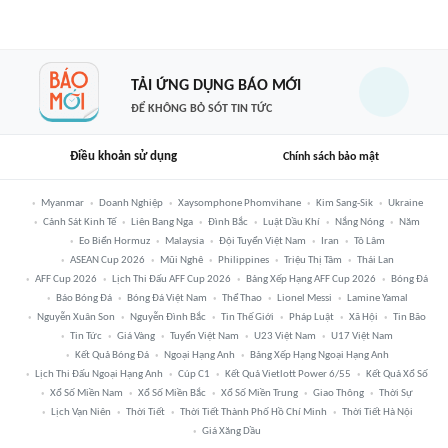
TẢI ỨNG DỤNG BÁO MỚI
ĐỂ KHÔNG BỎ SÓT TIN TỨC
Điều khoản sử dụng
Chính sách bảo mật
Myanmar
Doanh Nghiệp
Xaysomphone Phomvihane
Kim Sang-Sik
Ukraine
Cảnh Sát Kinh Tế
Liên Bang Nga
Đình Bắc
Luật Dầu Khí
Nắng Nóng
Năm
Eo Biển Hormuz
Malaysia
Đội Tuyển Việt Nam
Iran
Tô Lâm
ASEAN Cup 2026
Mũi Nghê
Philippines
Triệu Thị Tâm
Thái Lan
AFF Cup 2026
Lịch Thi Đấu AFF Cup 2026
Bảng Xếp Hạng AFF Cup 2026
Bóng Đá
Báo Bóng Đá
Bóng Đá Việt Nam
Thể Thao
Lionel Messi
Lamine Yamal
Nguyễn Xuân Son
Nguyễn Đình Bắc
Tin Thế Giới
Pháp Luật
Xã Hội
Tin Bão
Tin Tức
Giá Vàng
Tuyển Việt Nam
U23 Việt Nam
U17 Việt Nam
Kết Quả Bóng Đá
Ngoại Hạng Anh
Bảng Xếp Hạng Ngoại Hạng Anh
Lịch Thi Đấu Ngoại Hạng Anh
Cúp C1
Kết Quả Vietlott Power 6/55
Kết Quả Xổ Số
Xổ Số Miền Nam
Xổ Số Miền Bắc
Xổ Số Miền Trung
Giao Thông
Thời Sự
Lịch Vạn Niên
Thời Tiết
Thời Tiết Thành Phố Hồ Chí Minh
Thời Tiết Hà Nội
Giá Xăng Dầu