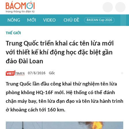
NÓNG
MỚI
VIDEO
CHỦ ĐỀ
#ASEAN Cup 2026
#Tuyển sinh đại học 2026
#Trí tuệ nhân tạo
#Mỹ - Iran
THẾ GIỚI
#Khám phá Việt Nam
#Khám phá thế giới
Trung Quốc triển khai các tên lửa mới
với thiết kế khí động học đặc biệt gần
đảo Đài Loan
07/6/2026
Gốc
Trung Quốc lần đầu công khai thử nghiệm tên lửa
phòng không HQ-16F mới. Hệ thống có thể đánh
chặn máy bay, tên lửa đạn đạo và tên lửa hành trình
ở khoảng cách tới 160 km.