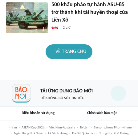
500 khẩu pháo tự hành ASU-85
trở thành khí tài huyền thoại của
Liên Xô
2 giờ
VỀ TRANG CHỦ
TẢI ỨNG DỤNG BÁO MỚI
ĐỂ KHÔNG BỎ SÓT TIN TỨC
Điều khoản sử dụng
Chính sách bảo mật
Iran
ASEAN Cup 2026
Việt Nam-Australia
Tô Lâm
Saysomphone Phomvihane
Ngân Hàng Nhà Nước
Lê Minh Hưng
Đại Sứ Quán Lào
Trung Học Phổ Thông