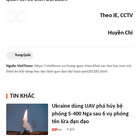
Theo IE, CCTV
Huyền Chi
Trung Quốc
Nguồn
VietTimes
:
https://viettimes.vn/trung-quoc-trien-khai-cac-ten-lua-moi-voi-
thiet-ke-khi-dong-hoc-dac-biet-gan-dao-dai-loan-post201281.html
TIN KHÁC
Ukraine dùng UAV phá hủy bệ
phóng S-400 Nga sau 6 vụ phóng
tên lửa đạn đạo
4 giờ