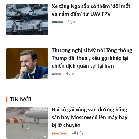
Xe tăng Nga sắp có thêm 'đôi mắt
và nắm đấm' từ UAV FPV
3 giờ
Thượng nghị sĩ Mỹ nói Tổng thống
Trump đã 'thua', kêu gọi khép lại
chiến dịch quân sự tại Iran
4 giờ
TIN MỚI
Hai cô gái xông vào đường băng
sân bay Moscow cố lên máy bay
bị lỡ chuyến
vài giây