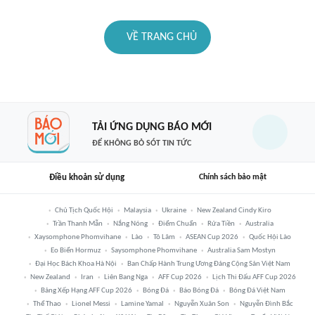
VỀ TRANG CHỦ
TẢI ỨNG DỤNG BÁO MỚI
ĐỂ KHÔNG BỎ SÓT TIN TỨC
Điều khoản sử dụng
Chính sách bảo mật
Chủ Tịch Quốc Hội
Malaysia
Ukraine
New Zealand Cindy Kiro
Trần Thanh Mẫn
Nắng Nóng
Điểm Chuẩn
Rửa Tiền
Australia
Xaysomphone Phomvihane
Lào
Tô Lâm
ASEAN Cup 2026
Quốc Hội Lào
Eo Biển Hormuz
Saysomphone Phomvihane
Australia Sam Mostyn
Đại Học Bách Khoa Hà Nội
Ban Chấp Hành Trung Ương Đảng Cộng Sản Việt Nam
New Zealand
Iran
Liên Bang Nga
AFF Cup 2026
Lịch Thi Đấu AFF Cup 2026
Bảng Xếp Hạng AFF Cup 2026
Bóng Đá
Báo Bóng Đá
Bóng Đá Việt Nam
Thể Thao
Lionel Messi
Lamine Yamal
Nguyễn Xuân Son
Nguyễn Đình Bắc