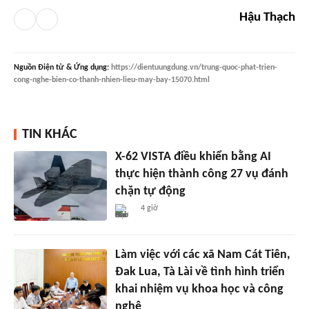
Hậu Thạch
Nguồn
Điện tử & Ứng dụng
:
https://dientuungdung.vn/trung-quoc-phat-trien-
cong-nghe-bien-co-thanh-nhien-lieu-may-bay-15070.html
TIN KHÁC
X-62 VISTA điều khiển bằng AI
thực hiện thành công 27 vụ đánh
chặn tự động
4 giờ
Làm việc với các xã Nam Cát Tiên,
Đak Lua, Tà Lài về tình hình triển
khai nhiệm vụ khoa học và công
nghệ