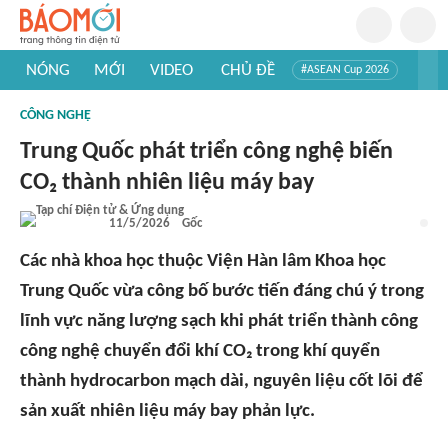
NÓNG
MỚI
VIDEO
CHỦ ĐỀ
#ASEAN Cup 2026
#Trí tuệ nhân tạo
#Mỹ - Iran
#Khám phá Việt Nam
CÔNG NGHỆ
#Khám phá thế giới
Trung Quốc phát triển công nghệ biến
CO₂ thành nhiên liệu máy bay
11/5/2026
Gốc
Các nhà khoa học thuộc Viện Hàn lâm Khoa học
Trung Quốc vừa công bố bước tiến đáng chú ý trong
lĩnh vực năng lượng sạch khi phát triển thành công
công nghệ chuyển đổi khí CO₂ trong khí quyển
thành hydrocarbon mạch dài, nguyên liệu cốt lõi để
sản xuất nhiên liệu máy bay phản lực.