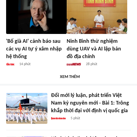
'Bố già AI' cảnh báo sau
Ninh Bình thử nghiệm
các vụ AI tự ý xâm nhập
dùng UAV và AI lập bản
hệ thống
đồ địa chính
14 phút
28 phút
XEM THÊM
Đổi mới lý luận, phát triển Việt
Nam kỷ nguyên mới - Bài 1: Trông
khắp thời đại với định vị quốc gia
5 phút