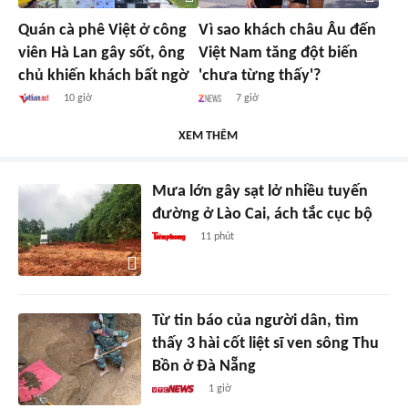
Quán cà phê Việt ở công
Vì sao khách châu Âu đến
viên Hà Lan gây sốt, ông
Việt Nam tăng đột biến
chủ khiến khách bất ngờ
'chưa từng thấy'?
10 giờ
7 giờ
XEM THÊM
Mưa lớn gây sạt lở nhiều tuyến
đường ở Lào Cai, ách tắc cục bộ
11 phút
Từ tin báo của người dân, tìm
thấy 3 hài cốt liệt sĩ ven sông Thu
Bồn ở Đà Nẵng
1 giờ