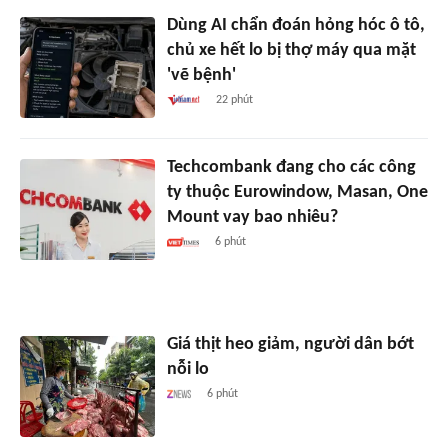
Dùng AI chẩn đoán hỏng hóc ô tô,
chủ xe hết lo bị thợ máy qua mặt
'vẽ bệnh'
22 phút
Techcombank đang cho các công
ty thuộc Eurowindow, Masan, One
Mount vay bao nhiêu?
6 phút
Giá thịt heo giảm, người dân bớt
nỗi lo
6 phút