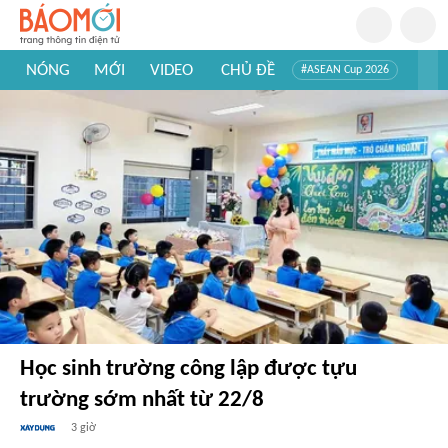
NÓNG
MỚI
VIDEO
CHỦ ĐỀ
#ASEAN Cup 2026
#Trí tuệ nhân tạo
#Mỹ - Iran
#Khám phá Việt Nam
#Khám phá thế giới
Học sinh trường công lập được tựu
trường sớm nhất từ 22/8
3 giờ