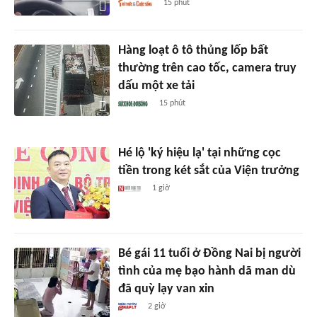
15 phút
Hàng loạt ô tô thủng lốp bất
thường trên cao tốc, camera truy
dấu một xe tải
15 phút
Hé lộ 'ký hiệu lạ' tại những cọc
tiền trong két sắt của Viện trưởng
1 giờ
Bé gái 11 tuổi ở Đồng Nai bị người
tình của mẹ bạo hành dã man dù
đã quỳ lạy van xin
2 giờ