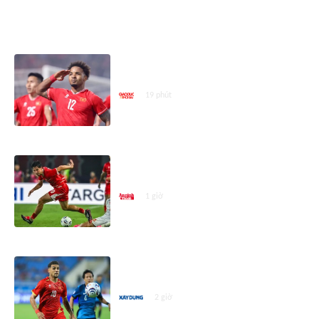
ASEAN CUP 2026
Báo Campuchia 'dè chừng' Xuân
Son
19 phút
CNN Indonesia lạc quan dự báo
đội nhà thắng chủ nhà Singapore
1 giờ
Siêu máy tính dự đoán Việt Nam
vs Campuchia: Chênh lệch quá lớn
2 giờ