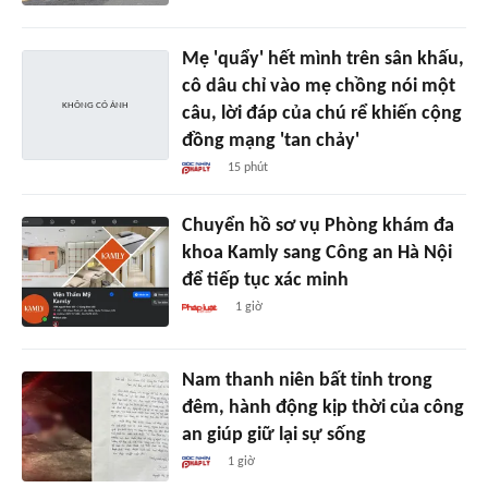
Mẹ 'quẩy' hết mình trên sân khấu,
cô dâu chỉ vào mẹ chồng nói một
câu, lời đáp của chú rể khiến cộng
đồng mạng 'tan chảy'
15 phút
Chuyển hồ sơ vụ Phòng khám đa
khoa Kamly sang Công an Hà Nội
để tiếp tục xác minh
1 giờ
Nam thanh niên bất tỉnh trong
đêm, hành động kịp thời của công
an giúp giữ lại sự sống
1 giờ