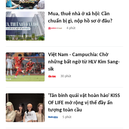
Mua, thuê nhà ở xã hội: Cần
chuẩn bị gì, nộp hồ sơ ở đâu?
4 phút
Việt Nam - Campuchia: Chờ
những bất ngờ từ HLV Kim Sang-
sik
30 phút
'Tân binh quái vật hoàn hảo' KISS
OF LIFE mở rộng vị thế đầy ấn
tượng toàn cầu
5 phút