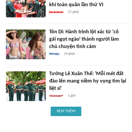
khí toàn quân lần thứ VI
17 phút
Tôn Di: Hành trình lột xác từ 'cô
gái ngọt ngào' thành người làm
chủ chuyện tình cảm
19 phút
Tướng Lê Xuân Thế: 'Mỗi mét đất
đào lên mang niềm hy vọng tìm lại
liệt sĩ'
1 giờ
XEM THÊM