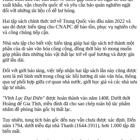
xuất khẩu, vận chuyển quốc tế và yêu cầu bảo quản nghiêm ngặt
đối với những tài liệu cổ dễ hư hỏng.
Hai tập sách chính thức trở về Trung Quốc vào đầu năm 2022 và
sau đó được hiến tặng cho CNAPC để bảo tồn, phục vụ nghiên cứu
và công chúng tiếp cận.
Nhà sưu tập cho biết việc hiến tặng giúp hai tập sách trở thành một
phần của di sản văn hóa công cộng, đồng thời bày tỏ mong muốn
góp phần đưa những bảo vật thất lạc trở về quê hương và được gìn
giữ lâu dài.
Đối với giới bảo tàng, việc tiếp nhận hai tập sách lần này cũng được
xem là mô hình mới trong công tác hồi hương di sản văn hóa, thông
qua sự phối hợp giữa cơ quan nhà nước, giới học giả và các nhà sưu
tập tư nhân.
"Vĩnh Lạc Đại Điển"
được hoàn thành vào năm 1408. Dưới thời
Hoàng đế Gia Tĩnh, triều đình đã cho sao chép toàn bộ tác phẩm
nhằm đề phòng bản gốc bị thất lạc.
Tuy nhiên, tung tích bản gốc đến nay vẫn chưa được xác định. Đến
năm 1794, dưới triều đại nhà Thanh (1644-1911), hơn 1.000 tập đã
biến mất.