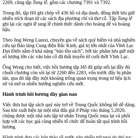
2269, cùng tập
Tang lễ
, gồm các chương 7391 và 7392.
Trong đó, tập
Hồ
ghi chép về 436 hồ và địa danh, đồng thời lưu giữ
nhiều trích đoạn từ các sách địa phương chí và thơ cổ. Tập
Tang lễ
ghi lại các nghi lễ tang lễ chính thức dành cho hoàng đế và hoàng
hậu.
Theo ông Weng Lianxi, chuyên gia về sách quý hiếm và nhà nghiên
cứu tại Bảo tàng Cung điện Bắc Kinh, giá trị lớn nhất của
Vĩnh Lạc
Đại Điển
nằm ở khả năng "bảo tồn sách", bởi tác phẩm lưu giữ một
số lượng lớn các văn bản cổ đã thất truyền từ cuối thời Vĩnh Lạc.
Ông Weng cho biết, việc hồi hương tập
Hồ
đã giúp nối lại đầy đủ
chuỗi chương còn sót lại từ 2260 đến 2283, vốn trước đây bị phân
tán, qua đó lấp đầy một khoảng trống quan trọng trong tư liệu lịch
sử và mở ra nhiều hướng nghiên cứu mới.
Hành trình hồi hương đầy gian nan
Việc đưa hai tập sách quý này trở về Trung Quốc không hề dễ dàng.
Sau khi xuất hiện tại một nhà đấu giá ở Pháp vào tháng 5.2020,
chúng được một nhà sưu tập tư nhân Trung Quốc mua lại và phối
hợp với các học giả cùng nhiều tổ chức để hoàn tất quá trình hồi
hương.
Hành trình đưa các bản thảo về nước gặp nhiều trở ngại do thủ tục