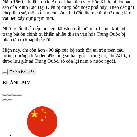
Năm 1860, khi liên quân Anh - Pháp tiến vào Bắc Kinh, nhiều bản
sao của Vĩnh Lạc Đại Điển bị cướp bóc hoặc phá hủy. Theo các ghi
chép lịch sử, một số bản còn sót lại bị đốt, thậm chí bị sử dụng làm
vật liệu xây dựng tạm thời.
Những tổn thất tiếp tục kéo dài vào cuối thời nhà Thanh khi tình
trạng bất ổn chính trị khiến nhiều di sản văn hóa Trung Quốc bị
phân tán ra khắp thế giới.
Hiện nay, chỉ còn hơn 400 tập của bộ sách tồn tại trên toàn cầu,
tương đương chưa đến 4% tổng số bản gốc. Trong đó, chỉ 241 tập
được lưu giữ tại Trung Quốc, số còn lại nằm ở nước ngoài.
Thích bài viết
KHÁNH MY