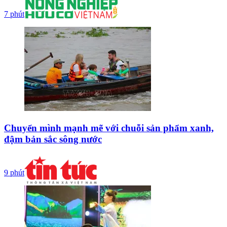
7 phút
Chuyển mình mạnh mẽ với chuỗi sản phẩm xanh,
đậm bản sắc sông nước
9 phút