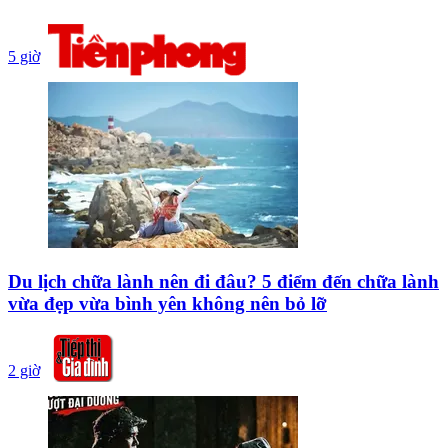
5 giờ
Du lịch chữa lành nên đi đâu? 5 điểm đến chữa lành
vừa đẹp vừa bình yên không nên bỏ lỡ
2 giờ