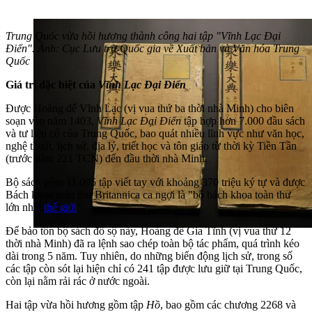
Trung Quốc vừa hồi hương thành công hai tập "Vĩnh Lạc Đại
Điển". Ảnh: Cục Lưu trữ Quốc gia về Xuất bản và Văn hóa Trung
Quốc
Giá trị đặc biệt của
Vĩnh Lạc Đại Điển
Được Hoàng đế Vĩnh Lạc (vị vua thứ ba thời nhà Minh) cho biên
soạn vào năm 1403,
Vĩnh Lạc Đại Điển
tập hợp hơn 7.000 đầu sách
và tư liệu cổ của Trung Quốc, bao quát nhiều lĩnh vực như văn học,
nghệ thuật, lịch sử, địa lý, triết học và tôn giáo từ thời kỳ Tiền Tần
(trước năm 221 TCN) đến đầu thời nhà Minh.
Bộ sách gồm 11.095 tập viết tay với khoảng 370 triệu ký tự và được
Bách khoa toàn thư Britannica ca ngợi là "bộ bách khoa toàn thư
lớn nhất
thế giới
".
Để bảo tồn bộ sách đồ sộ này, Hoàng đế Gia Tĩnh (vị vua thứ 12
thời nhà Minh) đã ra lệnh sao chép toàn bộ tác phẩm, quá trình kéo
dài trong 5 năm. Tuy nhiên, do những biến động lịch sử, trong số
các tập còn sót lại hiện chỉ có 241 tập được lưu giữ tại Trung Quốc,
còn lại nằm rải rác ở nước ngoài.
Hai tập vừa hồi hương gồm tập
Hồ
, bao gồm các chương 2268 và