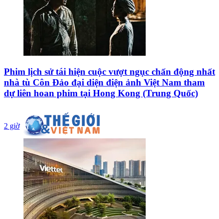
Phim lịch sử tái hiện cuộc vượt ngục chấn động nhất
nhà tù Côn Đảo đại diện điện ảnh Việt Nam tham
dự liên hoan phim tại Hong Kong (Trung Quốc)
2 giờ