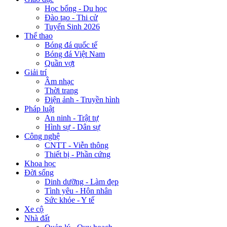
Học bổng - Du học
Đào tạo - Thi cử
Tuyển Sinh 2026
Thể thao
Bóng đá quốc tế
Bóng đá Việt Nam
Quần vợt
Giải trí
Âm nhạc
Thời trang
Điện ảnh - Truyền hình
Pháp luật
An ninh - Trật tự
Hình sự - Dân sự
Công nghệ
CNTT - Viễn thông
Thiết bị - Phần cứng
Khoa học
Đời sống
Dinh dưỡng - Làm đẹp
Tình yêu - Hôn nhân
Sức khỏe - Y tế
Xe cộ
Nhà đất