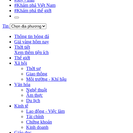
#Khám phá Việt Nam
#Khám phá thế giới
Tin
Thông tin bóng đá
Giá vàng hôm nay
Thời tiết
Xem thêm tiện ích
Thế giới
Xã hội
Thời sự
Giao thông
Môi trường - Khí hậu
Văn hóa
Nghệ thuật
Ẩm thực
Du lịch
Kinh tế
Lao động - Việc làm
Tài chính
Chứng khoán
Kinh doanh
Giáo dục