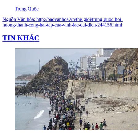
Trung Quốc
Nguồn
Văn hóa
:
http://baovanhoa.vn/the-gioi/trung-quoc-hoi-
huong-thanh-cong-hai-tap-cua-vinh-lac-dai-dien-244156.html
TIN KHÁC