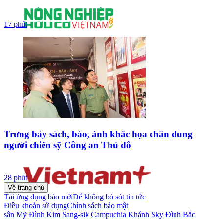
17 phút
Trưng bày sách, báo, ảnh khắc họa chân dung
người chiến sỹ Công an Thủ đô
28 phút
Về trang chủ
Tải ứng dụng báo mới
Để không bỏ sót tin tức
Điều khoản sử dụng
Chính sách bảo mật
sân Mỹ Đình
Kim Sang-sik
Campuchia
Khánh Sky
Đình Bắc