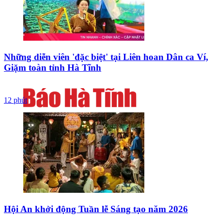
Những diễn viên 'đặc biệt' tại Liên hoan Dân ca Ví,
Giặm toàn tỉnh Hà Tĩnh
12 phút
Hội An khởi động Tuần lễ Sáng tạo năm 2026