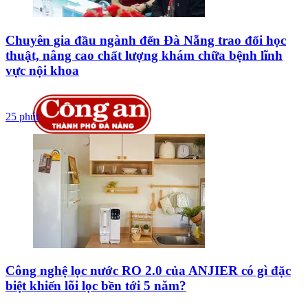
Chuyên gia đầu ngành đến Đà Nẵng trao đổi học
thuật, nâng cao chất lượng khám chữa bệnh lĩnh
vực nội khoa
25 phút
Công nghệ lọc nước RO 2.0 của ANJIER có gì đặc
biệt khiến lõi lọc bền tới 5 năm?