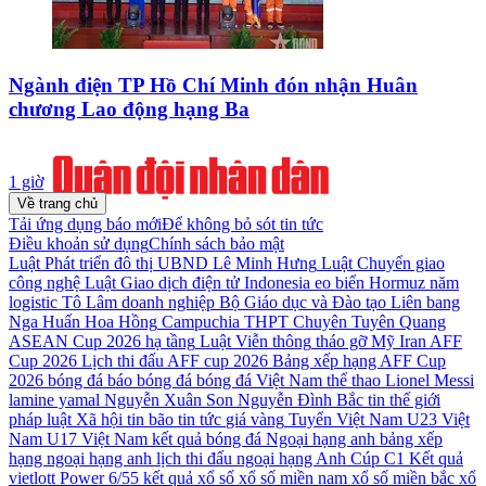
Ngành điện TP Hồ Chí Minh đón nhận Huân
chương Lao động hạng Ba
1 giờ
Về trang chủ
Tải ứng dụng báo mới
Để không bỏ sót tin tức
Điều khoản sử dụng
Chính sách bảo mật
Luật Phát triển đô thị
UBND
Lê Minh Hưng
Luật Chuyển giao
công nghệ
Luật Giao dịch điện tử
Indonesia
eo biển Hormuz
năm
logistic
Tô Lâm
doanh nghiệp
Bộ Giáo dục và Đào tạo
Liên bang
Nga
Huấn Hoa Hồng
Campuchia
THPT Chuyên Tuyên Quang
ASEAN Cup 2026
hạ tầng
Luật Viễn thông
tháo gỡ
Mỹ
Iran
AFF
Cup 2026
Lịch thi đấu AFF cup 2026
Bảng xếp hạng AFF Cup
2026
bóng đá
báo bóng đá
bóng đá Việt Nam
thể thao
Lionel Messi
lamine yamal
Nguyễn Xuân Son
Nguyễn Đình Bắc
tin thế giới
pháp luật
Xã hội
tin bão
tin tức
giá vàng
Tuyển Việt Nam
U23 Việt
Nam
U17 Việt Nam
kết quả bóng đá
Ngoại hạng anh
bảng xếp
hạng ngoại hạng anh
lịch thi đấu ngoại hạng Anh
Cúp C1
Kết quả
vietlott Power 6/55
kết quả xổ số
xổ số miền nam
xổ số miền bắc
xổ