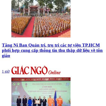
Tăng Ni Ban Quản trị, trụ trì các tự viện TP.HCM
phối hợp cung cấp thông tin thu thập dữ liệu về tôn
giáo
1 giờ