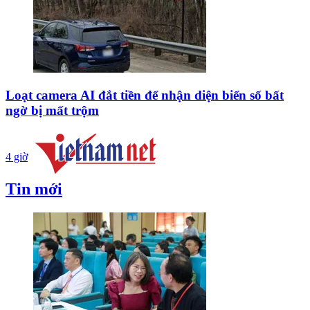
Loạt camera AI đắt tiền để nhận diện biển số bất
ngờ bị mất trộm
4 giờ
Tin mới