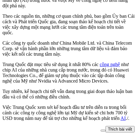
nhân tạo (AI) trong nước và vượt Mỹ về công nghệ có tiềm năng
đột phá này.
Theo các nguồn tin, những cơ quan chính phủ, bao gồm Ủy ban Cải
cách và Phát triển Quốc gia, đang soạn thảo kế hoạch chi tiết về
việc xây dựng một mạng lưới các trung tâm điện toán trên toàn
quốc.
Các công ty quốc doanh như China Mobile Ltd. và China Telecom
Corp. sẽ vận hành phần lớn những trung tâm dữ liệu và đảm bảo
việc kết nối các trung tâm này.
Trung Quốc đặt mục tiêu sử dụng ít nhất 80% các
công nghệ
như
chip AI của những nhà cung cấp trong nước, trong đó có Huawei
Technologies Co., để giảm sự phụ thuộc vào các tập đoàn công
nghệ của Mỹ như Nvidia và Advanced Micro Devices.
Tuy nhiên, kế hoạch chi tiết vẫn đang trong giai đoạn thảo luận ban
đầu và có thể có những điều chỉnh.
Việc Trung Quốc xem xét kế hoạch đầu tư trên diễn ra trong bối
cảnh các công ty công nghệ lớn tại Mỹ dự kiến sẽ chi hơn 700 tỷ
USD trong năm nay để tài trợ cho những kế hoạch phát triển
AI
./.
Thích bài viết