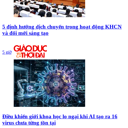
5 định hướng dịch chuyển trong hoạt động KHCN
và đổi mới sáng tạo
5 giờ
Điều khiến giới khoa học lo ngại khi AI tạo ra 16
virus chưa từng tồn tại