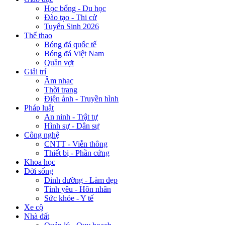
Học bổng - Du học
Đào tạo - Thi cử
Tuyển Sinh 2026
Thể thao
Bóng đá quốc tế
Bóng đá Việt Nam
Quần vợt
Giải trí
Âm nhạc
Thời trang
Điện ảnh - Truyền hình
Pháp luật
An ninh - Trật tự
Hình sự - Dân sự
Công nghệ
CNTT - Viễn thông
Thiết bị - Phần cứng
Khoa học
Đời sống
Dinh dưỡng - Làm đẹp
Tình yêu - Hôn nhân
Sức khỏe - Y tế
Xe cộ
Nhà đất