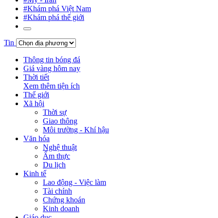
#Khám phá Việt Nam
#Khám phá thế giới
Tin
Thông tin bóng đá
Giá vàng hôm nay
Thời tiết
Xem thêm tiện ích
Thế giới
Xã hội
Thời sự
Giao thông
Môi trường - Khí hậu
Văn hóa
Nghệ thuật
Ẩm thực
Du lịch
Kinh tế
Lao động - Việc làm
Tài chính
Chứng khoán
Kinh doanh
Giáo dục