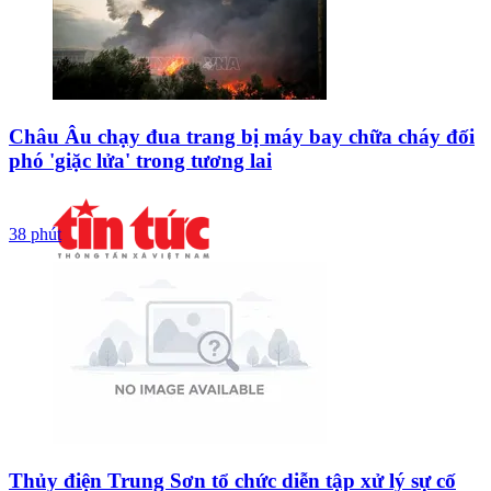
Châu Âu chạy đua trang bị máy bay chữa cháy đối
phó 'giặc lửa' trong tương lai
38 phút
Thủy điện Trung Sơn tổ chức diễn tập xử lý sự cố