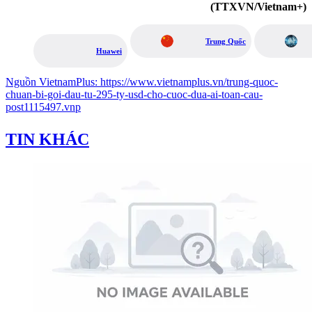
(TTXVN/Vietnam+)
Trung Quốc
Huawei
Nguồn
VietnamPlus
:
https://www.vietnamplus.vn/trung-quoc-
chuan-bi-goi-dau-tu-295-ty-usd-cho-cuoc-dua-ai-toan-cau-
post1115497.vnp
TIN KHÁC