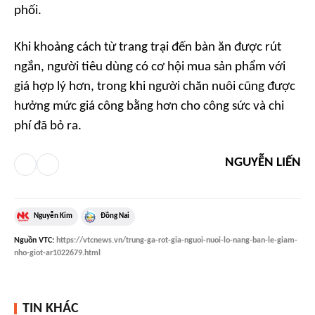
phối.
Khi khoảng cách từ trang trại đến bàn ăn được rút
ngắn, người tiêu dùng có cơ hội mua sản phẩm với
giá hợp lý hơn, trong khi người chăn nuôi cũng được
hưởng mức giá công bằng hơn cho công sức và chi
phí đã bỏ ra.
NGUYỄN LIẾN
Nguyễn Kim
Đồng Nai
Nguồn
VTC
:
https://vtcnews.vn/trung-ga-rot-gia-nguoi-nuoi-lo-nang-ban-le-giam-
nho-giot-ar1022679.html
TIN KHÁC