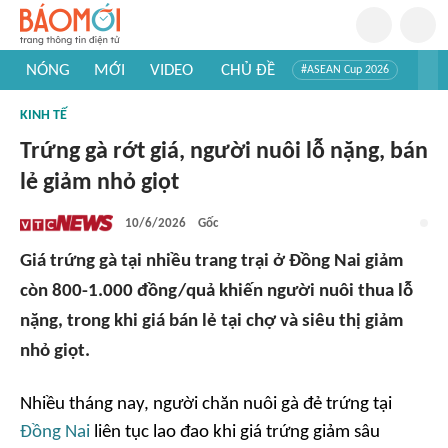
NÓNG
MỚI
VIDEO
CHỦ ĐỀ
#ASEAN Cup 2026
#Trí tuệ nhân tạo
#Mỹ - Iran
#Khám phá Việt Nam
KINH TẾ
#Khám phá thế giới
Trứng gà rớt giá, người nuôi lỗ nặng, bán
lẻ giảm nhỏ giọt
10/6/2026
Gốc
Giá trứng gà tại nhiều trang trại ở Đồng Nai giảm
còn 800-1.000 đồng/quả khiến người nuôi thua lỗ
nặng, trong khi giá bán lẻ tại chợ và siêu thị giảm
nhỏ giọt.
Nhiều tháng nay, người chăn nuôi gà đẻ trứng tại
Đồng Nai
liên tục lao đao khi giá trứng giảm sâu