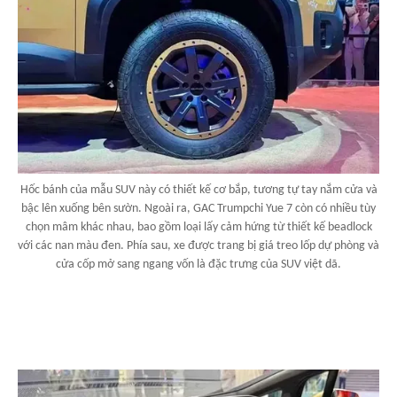
Hốc bánh của mẫu SUV này có thiết kế cơ bắp, tương tự tay nắm cửa và
bậc lên xuống bên sườn. Ngoài ra, GAC Trumpchi Yue 7 còn có nhiều tùy
chọn mâm khác nhau, bao gồm loại lấy cảm hứng từ thiết kế beadlock
với các nan màu đen. Phía sau, xe được trang bị giá treo lốp dự phòng và
cửa cốp mở sang ngang vốn là đặc trưng của SUV việt dã.