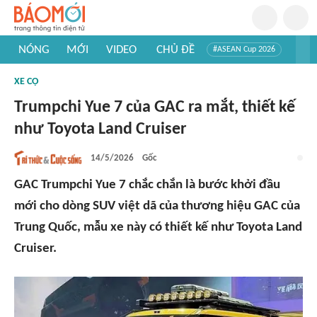
NÓNG
MỚI
VIDEO
CHỦ ĐỀ
#ASEAN Cup 2026
#Trí tuệ nhân tạo
#Mỹ - Iran
#Khám phá Việt Nam
XE CỘ
#Khám phá thế giới
Trumpchi Yue 7 của GAC ra mắt, thiết kế
như Toyota Land Cruiser
14/5/2026
Gốc
GAC Trumpchi Yue 7 chắc chắn là bước khởi đầu
mới cho dòng SUV việt dã của thương hiệu GAC của
Trung Quốc, mẫu xe này có thiết kế như Toyota Land
Cruiser.