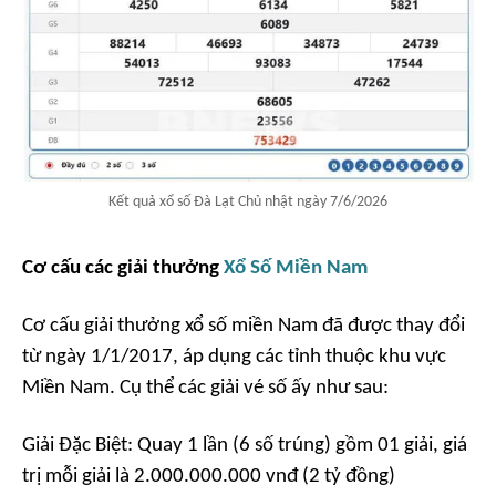
Kết quả xổ số Đà Lạt Chủ nhật ngày 7/6/2026
Cơ cấu các giải thưởng
Xổ Số Miền Nam
Cơ cấu giải thưởng xổ số miền Nam đã được thay đổi
từ ngày 1/1/2017, áp dụng các tỉnh thuộc khu vực
Miền Nam. Cụ thể các giải vé số ấy như sau:
Giải Đặc Biệt: Quay 1 lần (6 số trúng) gồm 01 giải, giá
trị mỗi giải là 2.000.000.000 vnđ (2 tỷ đồng)