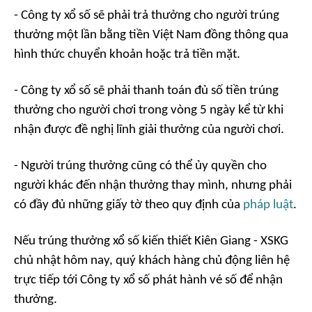
- Công ty xổ số sẽ phải trả thưởng cho người trúng
thưởng một lần bằng tiền Việt Nam đồng thông qua
hình thức chuyển khoản hoặc trả tiền mặt.
- Công ty xổ số sẽ phải thanh toán đủ số tiền trúng
thưởng cho người chơi trong vòng 5 ngày kể từ khi
nhận được đề nghị lĩnh giải thưởng của người chơi.
- Người trúng thưởng cũng có thể ủy quyền cho
người khác đến nhận thưởng thay mình, nhưng phải
có đầy đủ những giấy tờ theo quy định của
pháp luật
.
Nếu trúng thưởng xổ số kiến thiết Kiên Giang - XSKG
chủ nhật hôm nay, quý khách hàng chủ động liên hệ
trực tiếp tới Công ty xổ số phát hành vé số để nhận
thưởng.