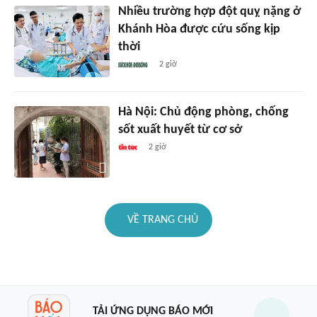
Nhiều trường hợp đột quỵ nặng ở
Khánh Hòa được cứu sống kịp
thời
2 giờ
Hà Nội: Chủ động phòng, chống
sốt xuất huyết từ cơ sở
2 giờ
VỀ TRANG CHỦ
TẢI ỨNG DỤNG BÁO MỚI