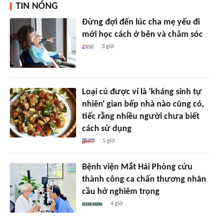
TIN NÓNG
Đừng đợi đến lúc cha mẹ yếu đi
mới học cách ở bên và chăm sóc
3 giờ
Loại củ được ví là 'kháng sinh tự
nhiên' gian bếp nhà nào cũng có,
tiếc rằng nhiều người chưa biết
cách sử dụng
5 giờ
Bệnh viện Mắt Hải Phòng cứu
thành công ca chấn thương nhãn
cầu hở nghiêm trọng
4 giờ