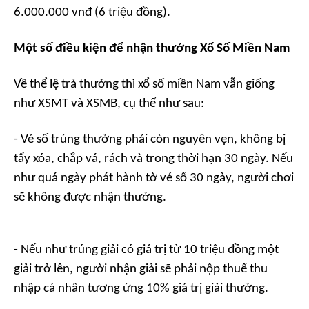
6.000.000 vnđ (6 triệu đồng).
Một số điều kiện để nhận thưởng Xổ Số Miền Nam
Về thể lệ trả thưởng thì xổ số miền Nam vẫn giống
như XSMT và XSMB, cụ thể như sau:
- Vé số trúng thưởng phải còn nguyên vẹn, không bị
tẩy xóa, chắp vá, rách và trong thời hạn 30 ngày. Nếu
như quá ngày phát hành tờ vé số 30 ngày, người chơi
sẽ không được nhận thưởng.
- Nếu như trúng giải có giá trị từ 10 triệu đồng một
giải trở lên, người nhận giải sẽ phải nộp thuế thu
nhập cá nhân tương ứng 10% giá trị giải thưởng.