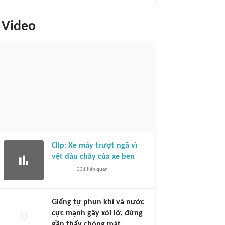
Video
Clip: Xe máy trượt ngã vì
vệt dầu chảy của xe ben
331
liên quan
Giếng tự phun khí và nước
cực mạnh gây xói lở, đứng
gần thấy chóng mặt