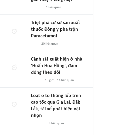
1
liên quan
Triệt phá cơ sở sản xuất
thuốc Đông y pha trộn
Paracetamol
20
liên quan
Cảnh sát xuất hiện ở nhà
'Huấn Hoa Hồng', đám
đông theo dõi
10 giờ
14
liên quan
Loạt ô tô thủng lốp trên
cao tốc qua Gia Lai, Đắk
Lắk, tài xế phát hiện vật
nhọn
8
liên quan