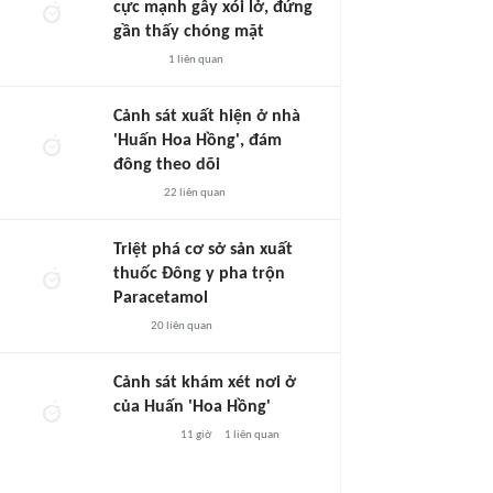
cực mạnh gây xói lở, đứng
gần thấy chóng mặt
1
liên quan
Cảnh sát xuất hiện ở nhà
'Huấn Hoa Hồng', đám
đông theo dõi
22
liên quan
Triệt phá cơ sở sản xuất
thuốc Đông y pha trộn
Paracetamol
20
liên quan
Cảnh sát khám xét nơi ở
của Huấn 'Hoa Hồng'
11 giờ
1
liên quan