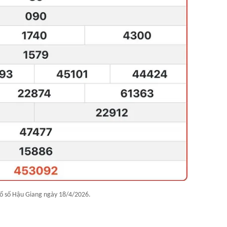
xổ số Hậu Giang ngày 18/4/2026.