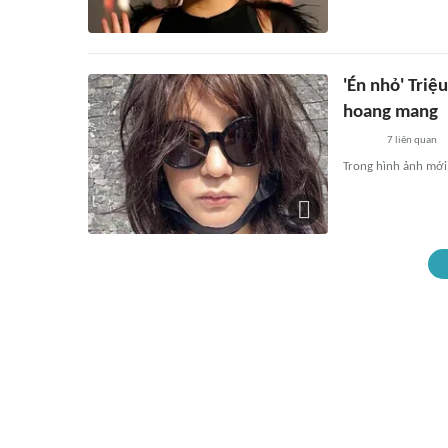
'Én nhỏ' Triệ
hoang mang
7
liên quan
Trong hình ảnh mới 