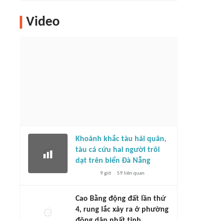
Video
Khoảnh khắc tàu hải quân,
tàu cá cứu hai người trôi
dạt trên biển Đà Nẵng
9 giờ
59
liên quan
Cao Bằng động đất lần thứ
4, rung lắc xảy ra ở phường
đông dân nhất tỉnh