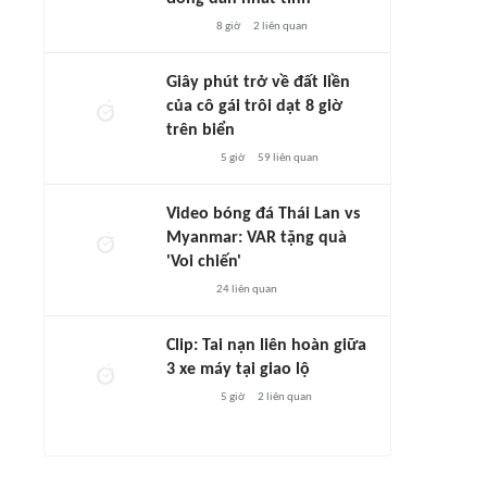
8 giờ
2
liên quan
Giây phút trở về đất liền
của cô gái trôi dạt 8 giờ
trên biển
5 giờ
59
liên quan
Video bóng đá Thái Lan vs
Myanmar: VAR tặng quà
'Voi chiến'
24
liên quan
Clip: Tai nạn liên hoàn giữa
3 xe máy tại giao lộ
5 giờ
2
liên quan