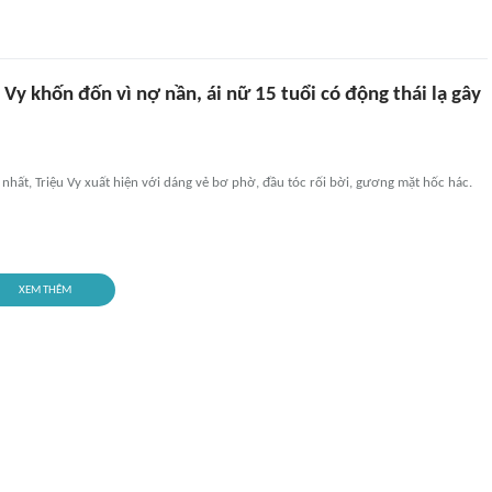
u Vy khốn đốn vì nợ nần, ái nữ 15 tuổi có động thái lạ gây
nhất, Triệu Vy xuất hiện với dáng vẻ bơ phờ, đầu tóc rối bời, gương mặt hốc hác.
XEM THÊM