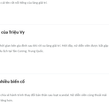
cái tên rất nổi tiếng của làng giải trí.
 của Triệu Vy
hời gian bên gia đình sau khi rời xa làng giải trí. Mới đây, nữ diễn viên được bắt gặp
u lịch tại Tân Cương, Trung Quốc.
nhiều biến cố
 chia sẻ hành trình thay đổi bản thân sau loạt scandal. Nữ diễn viên cũng thoải mái
riêng hơn.