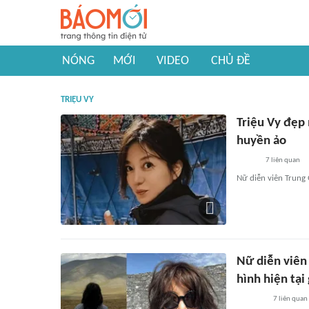
NÓNG
MỚI
VIDEO
CHỦ ĐỀ
TRIỆU VY
Triệu Vy đẹp
huyền ảo
7
liên quan
Nữ diễn viên Trung 
Nữ diễn viên 
hình hiện tại
7
liên quan