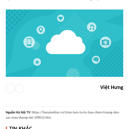
Việt Hưng
Nguồn
Hà Nội TV
:
https://hanoionline.vn/trien-lam-tu-ky-hoa-chien-truong-den-
sac-mau-duong-dai-398012.htm