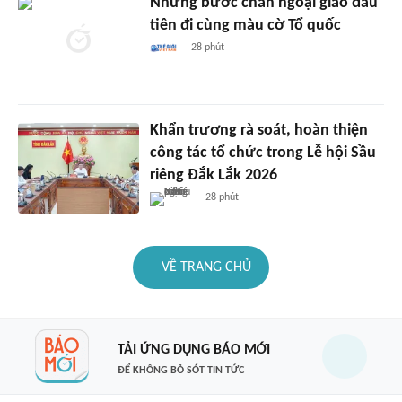
Những bước chân ngoại giao đầu
tiên đi cùng màu cờ Tổ quốc
28 phút
Khẩn trương rà soát, hoàn thiện
công tác tổ chức trong Lễ hội Sầu
riêng Đắk Lắk 2026
28 phút
VỀ TRANG CHỦ
TẢI ỨNG DỤNG BÁO MỚI
ĐỂ KHÔNG BỎ SÓT TIN TỨC