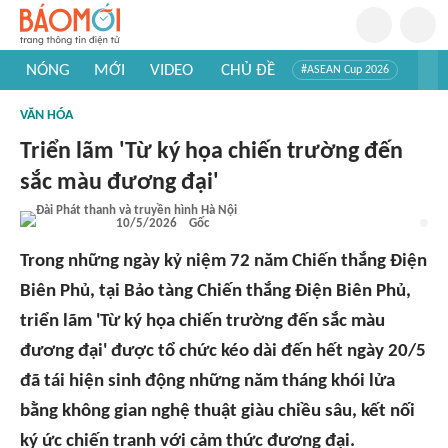
NÓNG
MỚI
VIDEO
CHỦ ĐỀ
#ASEAN Cup 2026
#Trí tuệ nhân tạo
#Mỹ - Iran
#Khám phá Việt Nam
VĂN HÓA
#Khám phá thế giới
Triển lãm 'Từ ký họa chiến trường đến
sắc màu đương đại'
10/5/2026
Gốc
Trong những ngày kỷ niệm 72 năm Chiến thắng Điện
Biên Phủ, tại Bảo tàng Chiến thắng Điện Biên Phủ,
triển lãm 'Từ ký họa chiến trường đến sắc màu
đương đại' được tổ chức kéo dài đến hết ngày 20/5
đã tái hiện sinh động những năm tháng khói lửa
bằng không gian nghệ thuật giàu chiều sâu, kết nối
ký ức chiến tranh với cảm thức đương đại.