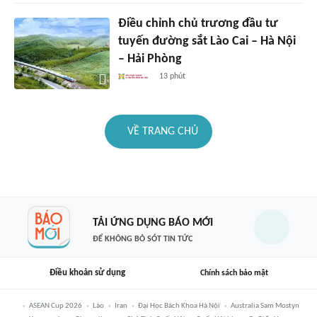
Điều chỉnh chủ trương đầu tư
tuyến đường sắt Lào Cai – Hà Nội
– Hải Phòng
13 phút
VỀ TRANG CHỦ
TẢI ỨNG DỤNG BÁO MỚI
ĐỂ KHÔNG BỎ SÓT TIN TỨC
Điều khoản sử dụng
Chính sách bảo mật
ASEAN Cup 2026
Lào
Iran
Đại Học Bách Khoa Hà Nội
Australia Sam Mostyn