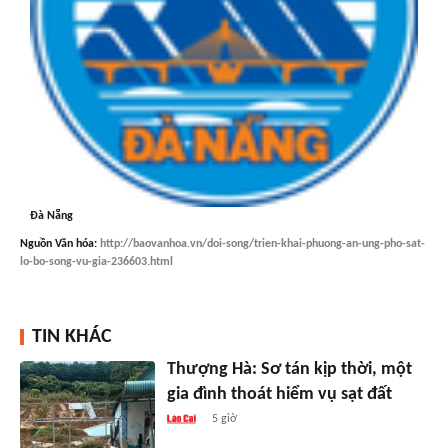
Đà Nẵng
Nguồn
Văn hóa
:
http://baovanhoa.vn/doi-song/trien-khai-phuong-an-ung-pho-sat-
lo-bo-song-vu-gia-236603.html
TIN KHÁC
Thượng Hà: Sơ tán kịp thời, một
gia đình thoát hiểm vụ sạt đất
5 giờ