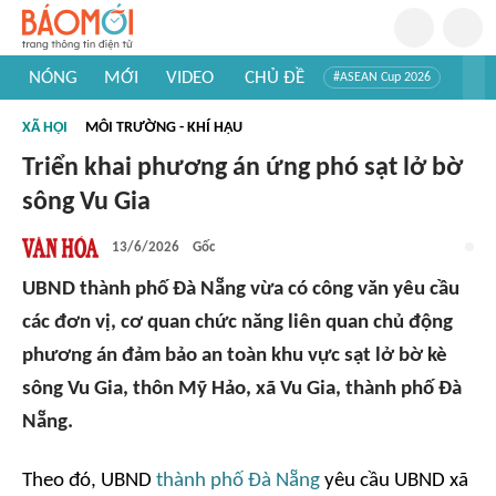
NÓNG
MỚI
VIDEO
CHỦ ĐỀ
#ASEAN Cup 2026
#Trí tuệ nhân tạo
#Mỹ - Iran
#Khám phá Việt Nam
XÃ HỘI
MÔI TRƯỜNG - KHÍ HẬU
#Khám phá thế giới
Triển khai phương án ứng phó sạt lở bờ
sông Vu Gia
13/6/2026
Gốc
UBND thành phố Đà Nẵng vừa có công văn yêu cầu
các đơn vị, cơ quan chức năng liên quan chủ động
phương án đảm bảo an toàn khu vực sạt lở bờ kè
sông Vu Gia, thôn Mỹ Hảo, xã Vu Gia, thành phố Đà
Nẵng.
Theo đó, UBND
thành phố Đà Nẵng
yêu cầu UBND xã