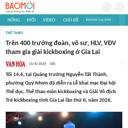
NÓNG
MỚI
VIDEO
CHỦ ĐỀ
#ASEAN Cup 2026
#Trí tuệ nhân tạo
#Mỹ - Iran
#Khám phá Việt Nam
THỂ THAO
#Khám phá thế giới
Trên 400 trưởng đoàn, võ sư, HLV, VĐV
tham gia giải kickboxing ở Gia Lai
15/6/2026
Gốc
Tối 14.6, tại Quảng trường Nguyễn Tất Thành,
phường Quy Nhơn đã diễn ra Lễ khai mạc Đại hội
Thể dục, Thể thao môn kickboxing và Giải Vô địch
Trẻ kickboxing tỉnh Gia Lai lần thứ II, năm 2026.