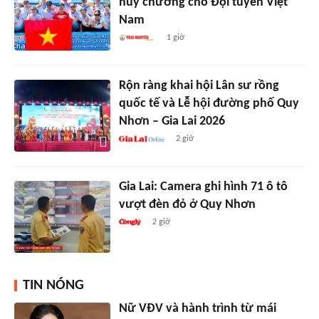
huy chương cho Đội tuyển Việt
Nam
1 giờ
Rộn ràng khai hội Lân sư rồng
quốc tế và Lễ hội đường phố Quy
Nhơn – Gia Lai 2026
2 giờ
Gia Lai: Camera ghi hình 71 ô tô
vượt đèn đỏ ở Quy Nhơn
2 giờ
TIN NÓNG
Nữ VĐV và hành trình từ mái