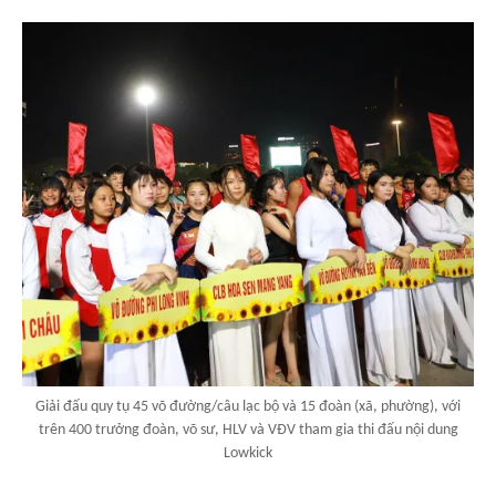
Giải đấu quy tụ 45 võ đường/câu lạc bộ và 15 đoàn (xã, phường), với
trên 400 trưởng đoàn, võ sư, HLV và VĐV tham gia thi đấu nội dung
Lowkick