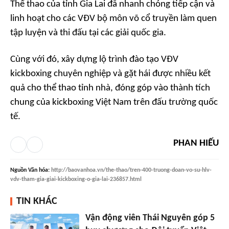
Thể thao của tỉnh Gia Lai đã nhanh chóng tiếp cận và
linh hoạt cho các VĐV bộ môn võ cổ truyền làm quen
tập luyện và thi đấu tại các giải quốc gia.
Cùng với đó, xây dựng lộ trình đào tạo VĐV
kickboxing chuyên nghiệp và gặt hái được nhiều kết
quả cho thể thao tỉnh nhà, đóng góp vào thành tích
chung của kickboxing Việt Nam trên đấu trường quốc
tế.
PHAN HIẾU
Nguồn
Văn hóa
:
http://baovanhoa.vn/the-thao/tren-400-truong-doan-vo-su-hlv-
vdv-tham-gia-giai-kickboxing-o-gia-lai-236857.html
TIN KHÁC
Vận động viên Thái Nguyên góp 5