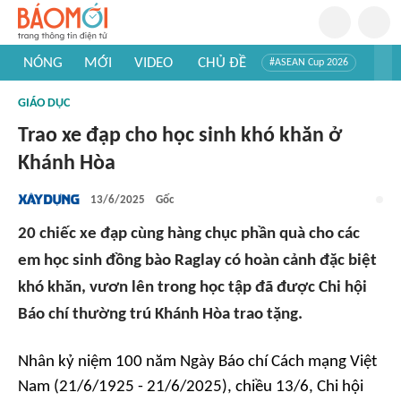
NÓNG
MỚI
VIDEO
CHỦ ĐỀ
#ASEAN Cup 2026
#Trí tuệ nhân tạo
#Mỹ - Iran
#Khám phá Việt Nam
GIÁO DỤC
#Khám phá thế giới
Trao xe đạp cho học sinh khó khăn ở
Khánh Hòa
13/6/2025
Gốc
20 chiếc xe đạp cùng hàng chục phần quà cho các
em học sinh đồng bào Raglay có hoàn cảnh đặc biệt
khó khăn, vươn lên trong học tập đã được Chi hội
Báo chí thường trú Khánh Hòa trao tặng.
Nhân kỷ niệm 100 năm Ngày Báo chí Cách mạng Việt
Nam (21/6/1925 - 21/6/2025), chiều 13/6, Chi hội