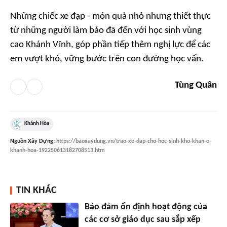
Những chiếc xe đạp - món quà nhỏ nhưng thiết thực
từ những người làm báo đã đến với học sinh vùng
cao Khánh Vĩnh, góp phần tiếp thêm nghị lực để các
em vượt khó, vững bước trên con đường học vấn.
Tùng Quân
Khánh Hòa
Nguồn
Xây Dựng
:
https://baoxaydung.vn/trao-xe-dap-cho-hoc-sinh-kho-khan-o-
khanh-hoa-192250613182708513.htm
TIN KHÁC
Bảo đảm ổn định hoạt động của
các cơ sở giáo dục sau sắp xếp