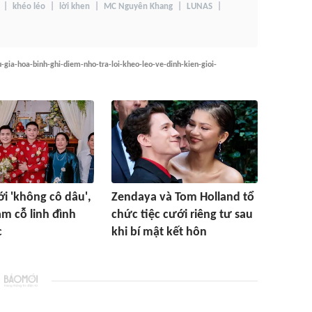
khéo léo
lời khen
MC Nguyên Khang
LUNAS
-gia-hoa-binh-ghi-diem-nho-tra-loi-kheo-leo-ve-dinh-kien-gioi-
i 'không cô dâu',
Zendaya và Tom Holland tổ
àm cỗ linh đình
chức tiệc cưới riêng tư sau
c
khi bí mật kết hôn