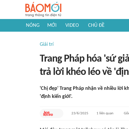
NÓNG
MỚI
VIDEO
CHỦ ĐỀ
Giải trí
Trang Pháp hóa 'sứ gi
trả lời khéo léo về 'địn
'Chị đẹp' Trang Pháp nhận về nhiều lời k
'định kiến giới'.
23/6/2025
1
liên quan
Gố