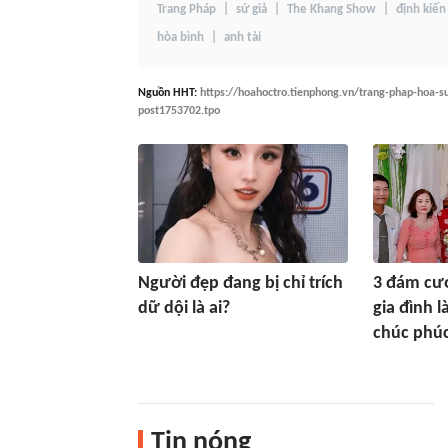
Trang Pháp
sứ giả
The Khang Show
định kiến
hòa bình
anh tài
Nguồn
HHT
:
https://hoahoctro.tienphong.vn/trang-phap-hoa-su
post1753702.tpo
Người đẹp đang bị chỉ trích
3 đám cướ
dữ dội là ai?
gia đình l
chúc phú
Tin nóng