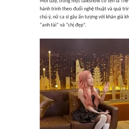
Mới đây, trong một
talkshow
có tên là
The
hành trình theo đuổi nghệ thuật và quá tr
chú ý, nữ ca sĩ gây ấn tượng với khán giả k
“anh tài” và “chị đẹp”.