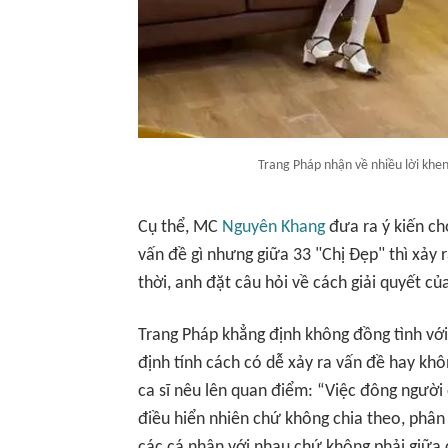
Trang Pháp nhận về nhiều lời khe
Cụ thể, MC
Nguyên Khang
đưa ra ý kiến ch
vấn đề gì nhưng giữa 33 "Chị Đẹp" thì xảy 
thời, anh đặt câu hỏi về cách giải quyết củ
Trang Pháp khẳng định không đồng tình với
định tính cách có dễ xảy ra vấn đề hay khô
ca sĩ nêu lên quan điểm:
“Việc đông người 
điều hiển nhiên chứ không chia theo, phân đ
các cá nhân với nhau chứ không phải giữa c