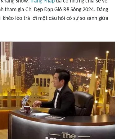
 Khang Show
,
Trang Pháp
đã có những chia sẻ về
ình tham gia
Chị Đẹp Đạp Gió Rẽ Sóng 2024
. Đáng
hi khéo léo trả lời một câu hỏi có sự so sánh giữa