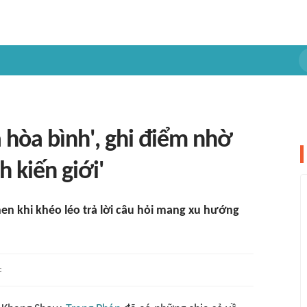
ả hòa bình', ghi điểm nhờ
h kiến giới'
hen khi khéo léo trả lời câu hỏi mang xu hướng
c