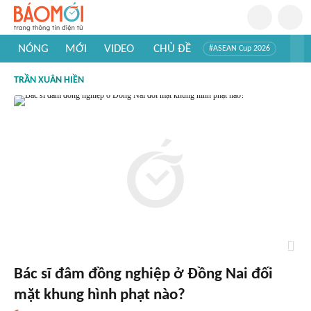
NÓNG
MỚI
VIDEO
CHỦ ĐỀ
#ASEAN Cup 2026
#Trí tuệ nhân tạo
#Mỹ - Iran
#Khám phá Việt Nam
TRẦN XUÂN HIỀN
#Khám phá thế giới
Bác sĩ đâm đồng nghiệp ở Đồng Nai đối
mặt khung hình phạt nào?