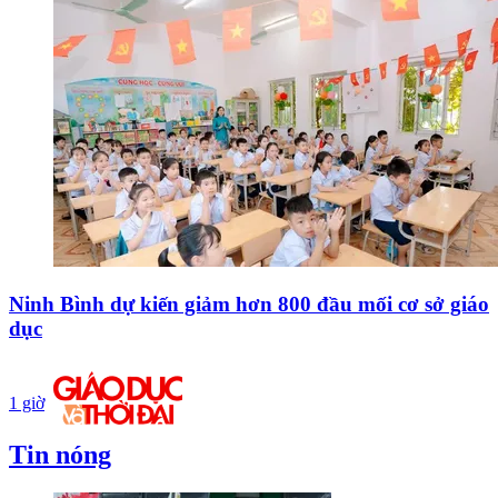
Ninh Bình dự kiến giảm hơn 800 đầu mối cơ sở giáo
dục
1 giờ
Tin nóng