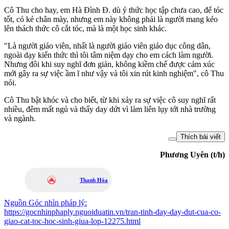
Cô Thu cho hay, em Hà Đình Đ. dù ý thức học tập chưa cao, để tóc
tốt, có kẻ chân mày, nhưng em này không phải là người mang kéo
lên thách thức cô cắt tóc, mà là một học sinh khác.
"Là người giáo viên, nhất là người giáo viên giáo dục công dân,
ngoài dạy kiến thức thì tôi tâm niệm dạy cho em cách làm người.
Nhưng đôi khi suy nghĩ đơn giản, không kiềm chế được cảm xúc
mới gây ra sự việc ầm ĩ như vậy và tôi xin rút kinh nghiệm", cô Thu
nói.
Cô Thu bật khóc và cho biết, từ khi xảy ra sự việc cô suy nghĩ rất
nhiều, đêm mất ngủ và thấy day dứt vì làm liên lụy tới nhà trường
và ngành.
Thích bài viết
Phương Uyên (t/h)
Thanh Hóa
Nguồn
Góc nhìn pháp lý
:
https://gocnhinphaply.nguoiduatin.vn/tran-tinh-day-day-dut-cua-co-
giao-cat-toc-hoc-sinh-giua-lop-12275.html