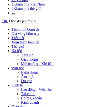
#Khám phá Việt Nam
#Khám phá thế giới
Tin
Thông tin bóng đá
Giá vàng hôm nay
Thời tiết
Xem thêm tiện ích
Thế giới
Xã hội
Thời sự
Giao thông
Môi trường - Khí hậu
Văn hóa
Nghệ thuật
Ẩm thực
Du lịch
Kinh tế
Lao động - Việc làm
Tài chính
Chứng khoán
Kinh doanh
Giáo dục