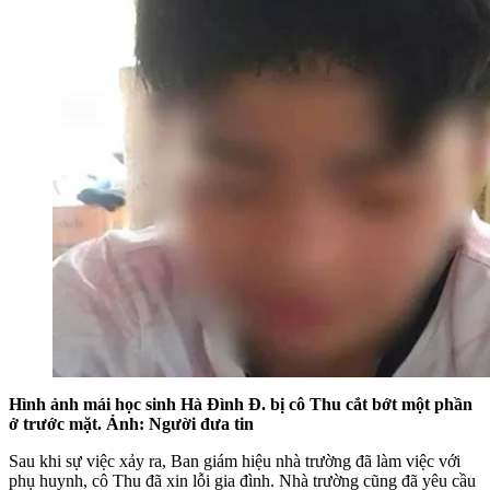
Hình ảnh mái học sinh Hà Đình Đ. bị cô Thu cắt bớt một phần
ở trước mặt. Ảnh: Người đưa tin
Sau khi sự việc xảy ra, Ban giám hiệu nhà trường đã làm việc với
phụ huynh, cô Thu đã xin lỗi gia đình. Nhà trường cũng đã yêu cầu