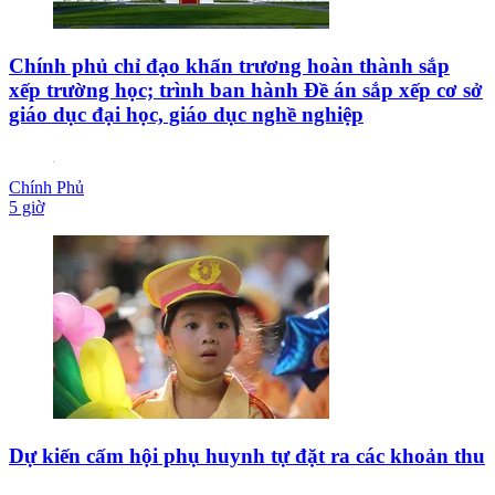
Chính phủ chỉ đạo khẩn trương hoàn thành sắp
xếp trường học; trình ban hành Đề án sắp xếp cơ sở
giáo dục đại học, giáo dục nghề nghiệp
Chính Phủ
5 giờ
Dự kiến cấm hội phụ huynh tự đặt ra các khoản thu