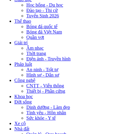
Học bổng - Du học
Đào tạo - Thi cử
Tuyển Sinh 2026
Thể thao
Bóng đá quốc tế
Bóng đá Việt Nam
Quần vợt
Giải trí
Âm nhạc
Thời trang
Điện ảnh - Truyền hình
Pháp luật
An ninh - Trật tự
Hình sự - Dân sự
Công nghệ
CNTT - Viễn thông
Thiết bị - Phần cứng
Khoa học
Đời sống
Dinh dưỡng - Làm đẹp
Tình yêu - Hôn nhân
Sức khỏe - Y tế
Xe cộ
Nhà đất