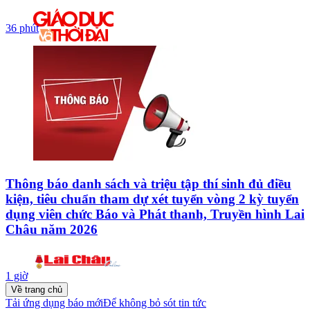
36 phút
Thông báo danh sách và triệu tập thí sinh đủ điều
kiện, tiêu chuẩn tham dự xét tuyển vòng 2 kỳ tuyển
dụng viên chức Báo và Phát thanh, Truyền hình Lai
Châu năm 2026
1 giờ
Về trang chủ
Tải ứng dụng báo mới
Để không bỏ sót tin tức