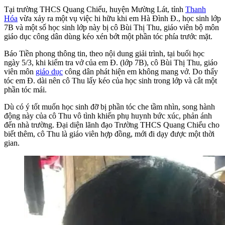
Tại trường THCS Quang Chiểu, huyện Mường Lát, tỉnh
Thanh
Hóa
vừa xảy ra một vụ việc hi hữu khi em Hà Đình Đ., học sinh lớp
7B và một số học sinh lớp này bị cô Bùi Thị Thu, giáo viên bộ môn
giáo dục công dân dùng kéo xén bớt một phần tóc phía trước mặt.
Báo Tiền phong thông tin, theo nội dung giải trình, tại buổi học
ngày 5/3, khi kiểm tra vở của em Đ. (lớp 7B), cô Bùi Thị Thu, giáo
viên môn
giáo dục
công dân phát hiện em không mang vở. Do thấy
tóc em Đ. dài nên cô Thu lấy kéo của học sinh trong lớp và cắt một
phần tóc mái.
Dù có ý tốt muốn học sinh đỡ bị phần tóc che tầm nhìn, song hành
động này của cô Thu vô tình khiến phụ huynh bức xúc, phản ánh
đến nhà trường. Đại diện lãnh đạo Trường THCS Quang Chiểu cho
biết thêm, cô Thu là giáo viên hợp đồng, mới đi dạy được một thời
gian.