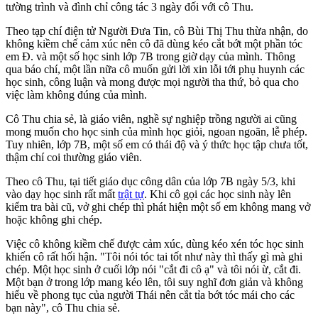
tường trình và đình chỉ công tác 3 ngày đối với cô Thu.
Theo tạp chí điện tử Người Đưa Tin, cô Bùi Thị Thu thừa nhận, do
không kiềm chế cảm xúc nên cô đã dùng kéo cắt bớt một phần tóc
em Đ. và một số học sinh lớp 7B trong giờ dạy của mình. Thông
qua báo chí, một lần nữa cô muốn gửi lời xin lỗi tới phụ huynh các
học sinh, công luận và mong được mọi người tha thứ, bỏ qua cho
việc làm không đúng của mình.
Cô Thu chia sẻ, là giáo viên, nghề sự nghiệp trồng người ai cũng
mong muốn cho học sinh của mình học giỏi, ngoan ngoãn, lễ phép.
Tuy nhiên, lớp 7B, một số em có thái độ và ý thức học tập chưa tốt,
thậm chí coi thường giáo viên.
Theo cô Thu, tại tiết giáo dục công dân của lớp 7B ngày 5/3, khi
vào dạy học sinh rất mất
trật tự
. Khi cô gọi các học sinh này lên
kiểm tra bài cũ, vở ghi chép thì phát hiện một số em không mang vở
hoặc không ghi chép.
Việc cô không kiềm chế được cảm xúc, dùng kéo xén tóc học sinh
khiến cô rất hối hận. "Tôi nói tóc tai tốt như này thì thấy gì mà ghi
chép. Một học sinh ở cuối lớp nói "cắt đi cô ạ" và tôi nói ừ, cắt đi.
Một bạn ở trong lớp mang kéo lên, tôi suy nghĩ đơn giản và không
hiểu về phong tục của người Thái nên cắt tỉa bớt tóc mái cho các
bạn này", cô Thu chia sẻ.