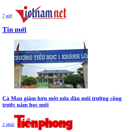
7 giờ
Tin mới
Cà Mau giảm hơn một nửa đầu mối trường công
trước năm học mới
2 phút