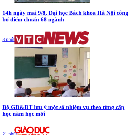
14h ngày mai 9/8, Đại học Bách khoa Hà Nội công
bố điểm chuẩn 68 ngành
8 phút
Bộ GD&ĐT lưu ý một số nhiệm vụ theo từng cấp
học năm học mới
21 phút