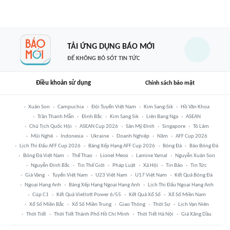
TẢI ỨNG DỤNG BÁO MỚI
ĐỂ KHÔNG BỎ SÓT TIN TỨC
Điều khoản sử dụng
Chính sách bảo mật
Xuân Son
Campuchia
Đội Tuyển Việt Nam
Kim Sang-Sik
Hồ Văn Khoa
Trần Thanh Mẫn
Đình Bắc
Kim Sang Sik
Liên Bang Nga
ASEAN
Chủ Tịch Quốc Hội
ASEAN Cup 2026
Sân Mỹ Đình
Singapore
Tô Lâm
Mũi Nghê
Indonesia
Ukraine
Doanh Nghiệp
Năm
AFF Cup 2026
Lịch Thi Đấu AFF Cup 2026
Bảng Xếp Hạng AFF Cup 2026
Bóng Đá
Báo Bóng Đá
Bóng Đá Việt Nam
Thể Thao
Lionel Messi
Lamine Yamal
Nguyễn Xuân Son
Nguyễn Đình Bắc
Tin Thế Giới
Pháp Luật
Xã Hội
Tin Bão
Tin Tức
Giá Vàng
Tuyển Việt Nam
U23 Việt Nam
U17 Việt Nam
Kết Quả Bóng Đá
Ngoại Hạng Anh
Bảng Xếp Hạng Ngoại Hạng Anh
Lịch Thi Đấu Ngoại Hạng Anh
Cúp C1
Kết Quả Vietlott Power 6/55
Kết Quả Xổ Số
Xổ Số Miền Nam
Xổ Số Miền Bắc
Xổ Số Miền Trung
Giao Thông
Thời Sự
Lịch Vạn Niên
Thời Tiết
Thời Tiết Thành Phố Hồ Chí Minh
Thời Tiết Hà Nội
Giá Xăng Dầu