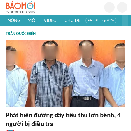
NÓNG
MỚI
VIDEO
CHỦ ĐỀ
#ASEAN Cup 2026
#Trí tuệ nhân tạo
#Mỹ - Iran
#Khám phá Việt Nam
TRẦN QUỐC ĐIỂN
#Khám phá thế giới
Phát hiện đường dây tiêu thụ lợn bệnh, 4
người bị điều tra