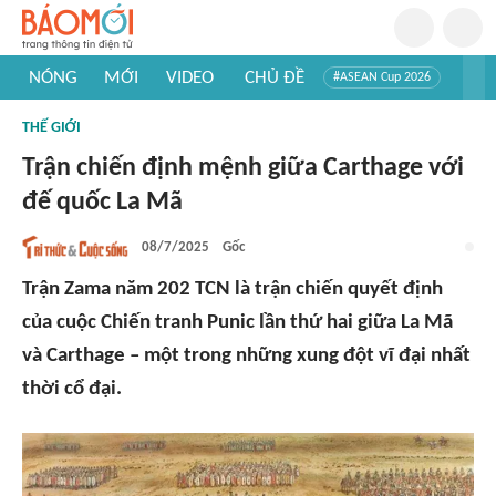
NÓNG
MỚI
VIDEO
CHỦ ĐỀ
#ASEAN Cup 2026
#Trí tuệ nhân tạo
#Mỹ - Iran
#Khám phá Việt Nam
THẾ GIỚI
#Khám phá thế giới
Trận chiến định mệnh giữa Carthage với
đế quốc La Mã
08/7/2025
Gốc
Trận Zama năm 202 TCN là trận chiến quyết định
của cuộc Chiến tranh Punic lần thứ hai giữa La Mã
và Carthage – một trong những xung đột vĩ đại nhất
thời cổ đại.