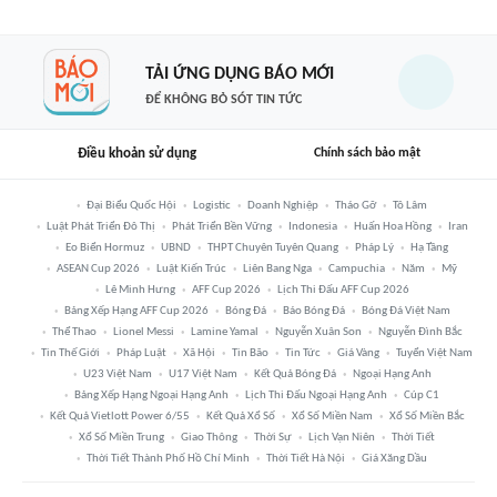
TẢI ỨNG DỤNG BÁO MỚI
ĐỂ KHÔNG BỎ SÓT TIN TỨC
Điều khoản sử dụng
Chính sách bảo mật
Đại Biểu Quốc Hội
Logistic
Doanh Nghiệp
Tháo Gỡ
Tô Lâm
Luật Phát Triển Đô Thị
Phát Triển Bền Vững
Indonesia
Huấn Hoa Hồng
Iran
Eo Biển Hormuz
UBND
THPT Chuyên Tuyên Quang
Pháp Lý
Hạ Tầng
ASEAN Cup 2026
Luật Kiến Trúc
Liên Bang Nga
Campuchia
Năm
Mỹ
Lê Minh Hưng
AFF Cup 2026
Lịch Thi Đấu AFF Cup 2026
Bảng Xếp Hạng AFF Cup 2026
Bóng Đá
Báo Bóng Đá
Bóng Đá Việt Nam
Thể Thao
Lionel Messi
Lamine Yamal
Nguyễn Xuân Son
Nguyễn Đình Bắc
Tin Thế Giới
Pháp Luật
Xã Hội
Tin Bão
Tin Tức
Giá Vàng
Tuyển Việt Nam
U23 Việt Nam
U17 Việt Nam
Kết Quả Bóng Đá
Ngoại Hạng Anh
Bảng Xếp Hạng Ngoại Hạng Anh
Lịch Thi Đấu Ngoại Hạng Anh
Cúp C1
Kết Quả Vietlott Power 6/55
Kết Quả Xổ Số
Xổ Số Miền Nam
Xổ Số Miền Bắc
Xổ Số Miền Trung
Giao Thông
Thời Sự
Lịch Vạn Niên
Thời Tiết
Thời Tiết Thành Phố Hồ Chí Minh
Thời Tiết Hà Nội
Giá Xăng Dầu