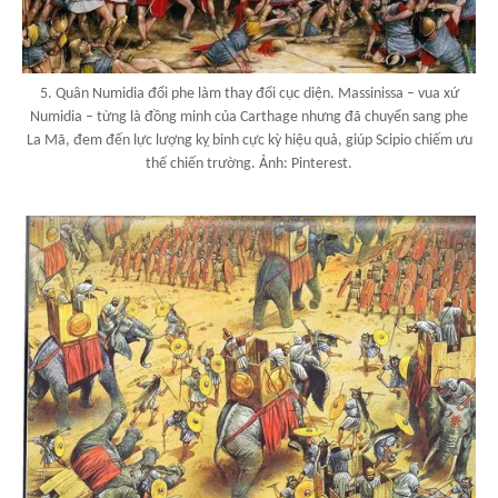
5. Quân Numidia đổi phe làm thay đổi cục diện. Massinissa – vua xứ
Numidia – từng là đồng minh của Carthage nhưng đã chuyển sang phe
La Mã, đem đến lực lượng kỵ binh cực kỳ hiệu quả, giúp Scipio chiếm ưu
thế chiến trường. Ảnh: Pinterest.