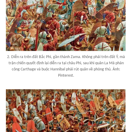
2. Diễn ra trên đất Bắc Phi, gần thành Zama. Không phải trên đất Ý, mà
trận chiến quyết định lại diễn ra tại châu Phi, sau khi quân La Mã phản
công Carthage và buộc Hannibal phải rút quân về phòng thủ. Ảnh:
Pinterest.