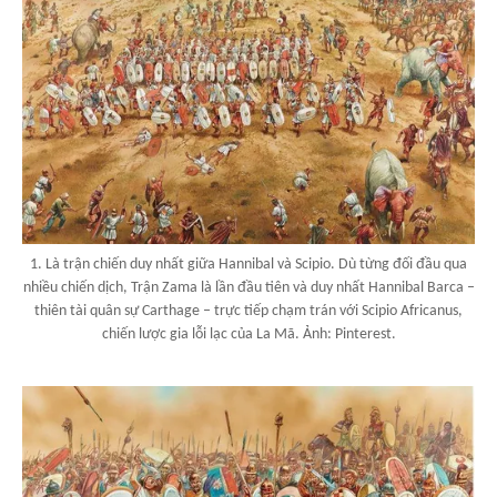
1. Là trận chiến duy nhất giữa Hannibal và Scipio. Dù từng đối đầu qua
nhiều chiến dịch, Trận Zama là lần đầu tiên và duy nhất Hannibal Barca –
thiên tài quân sự Carthage – trực tiếp chạm trán với Scipio Africanus,
chiến lược gia lỗi lạc của La Mã. Ảnh: Pinterest.