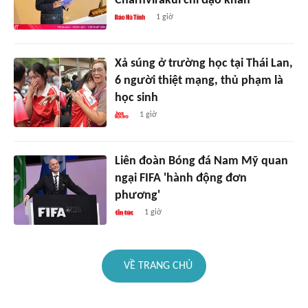
Charnvirakul chỉ đạo khẩn
1 giờ
Xả súng ở trường học tại Thái Lan,
6 người thiệt mạng, thủ phạm là
học sinh
1 giờ
Liên đoàn Bóng đá Nam Mỹ quan
ngại FIFA 'hành động đơn
phương'
1 giờ
VỀ TRANG CHỦ