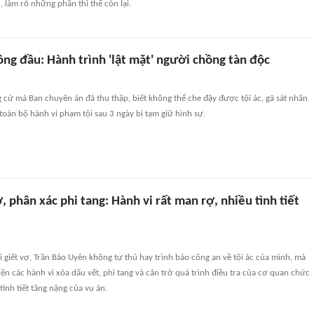
 làm rõ những phần thi thể còn lại.
ông đầu: Hành trình 'lật mặt' người chồng tàn độc
cứ mà Ban chuyên án đã thu thập, biết không thể che đậy được tội ác, gã sát nhân
toàn bộ hành vi phạm tội sau 3 ngày bị tạm giữ hình sự.
, phân xác phi tang: Hành vi rất man rợ, nhiều tình tiết
hi giết vợ, Trần Bảo Uyên không tự thú hay trình báo công an về tội ác của mình, mà
hiện các hành vi xóa dấu vết, phi tang và cản trở quá trình điều tra của cơ quan chức
tình tiết tăng nặng của vụ án.