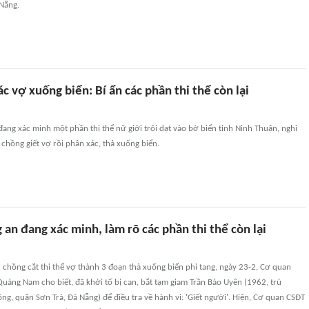
 Nẵng.
ác vợ xuống biển: Bí ẩn các phần thi thể còn lại
ang xác minh một phần thi thể nữ giới trôi dạt vào bờ biển tỉnh Ninh Thuận, nghi
 chồng giết vợ rồi phân xác, thả xuống biển.
an đang xác minh, làm rõ các phần thi thể còn lại
 chồng cắt thi thể vợ thành 3 đoạn thả xuống biển phi tang, ngày 23-2, Cơ quan
uảng Nam cho biết, đã khởi tố bị can, bắt tạm giam Trần Bảo Uyên (1962, trú
g, quận Sơn Trà, Đà Nẵng) để điều tra về hành vi: 'Giết người'. Hiện, Cơ quan CSĐT