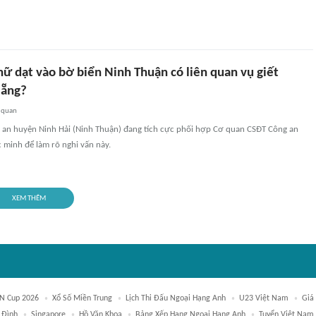
nữ dạt vào bờ biển Ninh Thuận có liên quan vụ giết
Nẵng?
 quan
an huyện Ninh Hải (Ninh Thuận) đang tích cực phối hợp Cơ quan CSĐT Công an
 minh để làm rõ nghi vấn này.
XEM THÊM
N Cup 2026
Xổ Số Miền Trung
Lịch Thi Đấu Ngoại Hạng Anh
U23 Việt Nam
Giá
 Đình
Singapore
Hồ Văn Khoa
Bảng Xếp Hạng Ngoại Hạng Anh
Tuyển Việt Nam