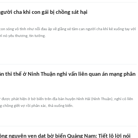
gười cha khi con gái bị chồng sát hại
on sóng vô tình như nỗi đau ập về giằng xé tâm can người cha khi kẻ xuống tay với
ời nó yêu thương, tin tưởng.
ần thi thể ở Ninh Thuận nghi vấn liên quan án mạng phân
 được phát hiện ở bờ biển trên địa bàn huyện Ninh Hải (Ninh Thuận), nghi có liên
 chồng giết vợ rồi phân xác, thả xuống biển.
ông nguyên vẹn dạt bờ biển Quảng Nam: Tiết lộ lời nói