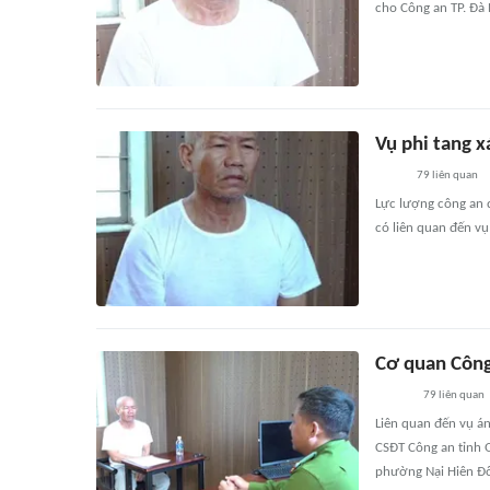
cho Công an TP. Đà
Vụ phi tang x
79
liên quan
Lực lượng công an đ
có liên quan đến vụ
Cơ quan Công 
79
liên quan
Liên quan đến vụ án
CSĐT Công an tỉnh Q
phường Nại Hiên Đôn