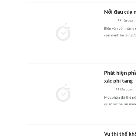
Nỗi đau của n
79
liên quan
Biển vẫn vỗ những c
con mình lại là ngư
Phát hiện ph
xác phi tang
79
liên quan
Một phần thi thể nữ
quan với vụ án mạng
Vụ thi thể kh