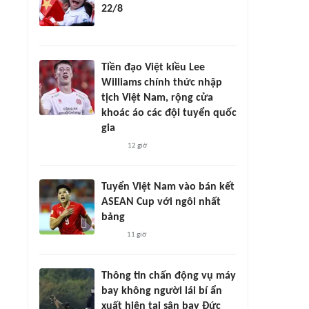
22/8
Tiền đạo Việt kiều Lee
Williams chính thức nhập
tịch Việt Nam, rộng cửa
khoác áo các đội tuyển quốc
gia
12 giờ
Tuyển Việt Nam vào bán kết
ASEAN Cup với ngôi nhất
bảng
11 giờ
Thông tin chấn động vụ máy
bay không người lái bí ẩn
xuất hiện tại sân bay Đức