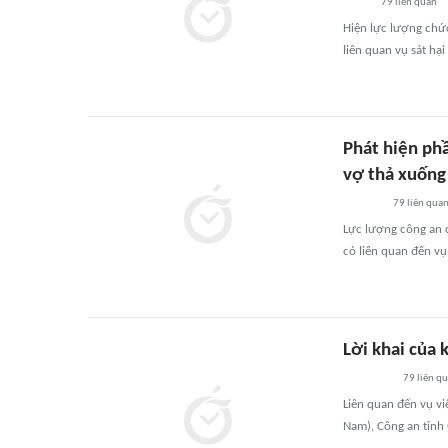
79
liên quan
Hiện lực lượng chức
liên quan vụ sát hại
Phát hiện phầ
vợ thả xuống
79
liên qua
Lực lượng công an đ
có liên quan đến vụ
Lời khai của 
79
liên q
Liên quan đến vụ vi
Nam), Công an tỉnh 