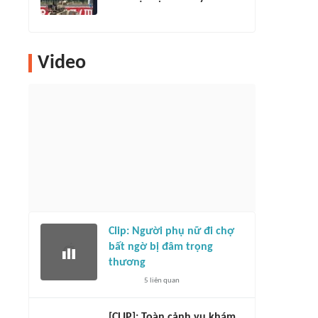
Video
Clip: Người phụ nữ đi chợ
bất ngờ bị đâm trọng
thương
5
liên quan
[CLIP]: Toàn cảnh vụ khám