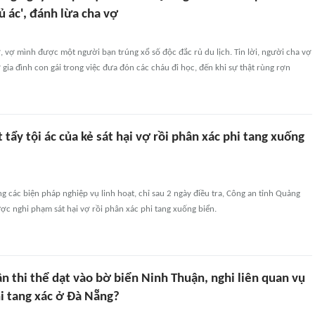
hủ ác', đánh lừa cha vợ
, vợ mình được một người bạn trúng xổ số độc đắc rủ du lịch. Tin lời, người cha vợ
ỡ gia đình con gái trong việc đưa đón các cháu đi học, đến khi sự thật rùng rợn
t tẩy tội ác của kẻ sát hại vợ rồi phân xác phi tang xuống
g các biện pháp nghiệp vụ linh hoạt, chỉ sau 2 ngày điều tra, Công an tỉnh Quảng
c nghi phạm sát hại vợ rồi phân xác phi tang xuống biển.
n thi thể dạt vào bờ biển Ninh Thuận, nghi liên quan vụ
hi tang xác ở Đà Nẵng?