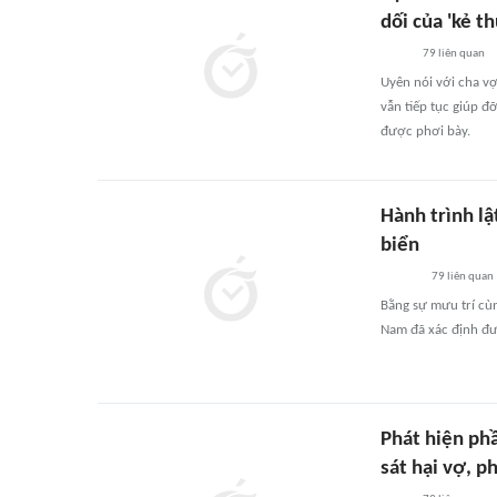
dối của 'kẻ t
79
liên quan
Uyên nói với cha vợ
vẫn tiếp tục giúp đ
được phơi bày.
Hành trình lậ
biển
79
liên quan
Bằng sự mưu trí cùn
Nam đã xác định đượ
Phát hiện phầ
sát hại vợ, p