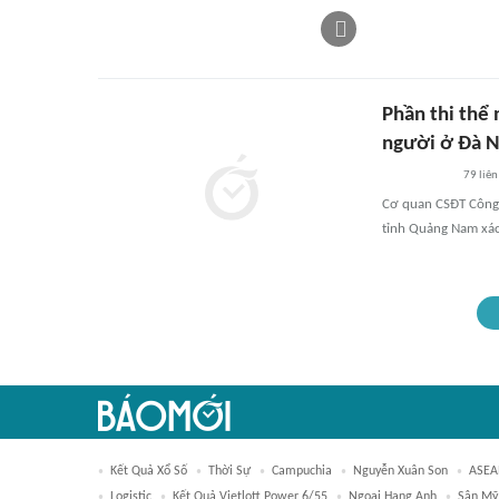
Phần thi thể 
người ở Đà 
79
liên
Cơ quan CSĐT Công 
tỉnh Quảng Nam xác
Kết Quả Xổ Số
Thời Sự
Campuchia
Nguyễn Xuân Son
ASEA
Logistic
Kết Quả Vietlott Power 6/55
Ngoại Hạng Anh
Sân Mỹ