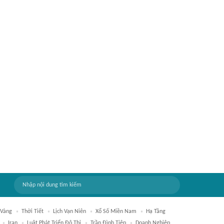
 Vàng
Thời Tiết
Lịch Vạn Niên
Xổ Số Miền Nam
Hạ Tầng
Iran
Luật Phát Triển Đô Thị
Trần Đình Tiệp
Doanh Nghiệp