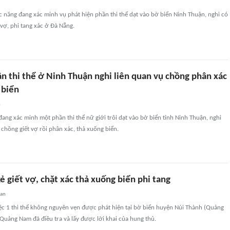
 năng đang xác minh vụ phát hiện phần thi thể dạt vào bờ biển Ninh Thuận, nghi có
 vợ, phi tang xác ở Đà Nẵng.
n thi thể ở Ninh Thuận nghi liên quan vụ chồng phân xác
 biển
n
ang xác minh một phần thi thể nữ giới trôi dạt vào bờ biển tỉnh Ninh Thuận, nghi
 chồng giết vợ rồi phân xác, thả xuống biển.
kẻ giết vợ, chặt xác thả xuống biển phi tang
uan
ệc 1 thi thể không nguyên vẹn được phát hiện tại bờ biển huyện Núi Thành (Quảng
Quảng Nam đã điều tra và lấy được lời khai của hung thủ.