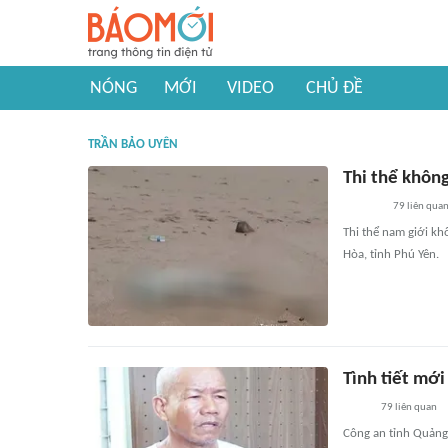
NÓNG
MỚI
VIDEO
CHỦ ĐỀ
TRẦN BẢO UYÊN
Thi thể khôn
79
liên qua
Thi thể nam giới kh
Hòa, tỉnh Phú Yên.
Tình tiết mới
79
liên quan
Công an tỉnh Quảng 