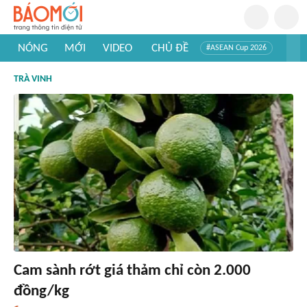
NÓNG
MỚI
VIDEO
CHỦ ĐỀ
#ASEAN Cup 2026
#Trí tuệ nhân tạo
#Mỹ - Iran
#Khám phá Việt Nam
TRÀ VINH
#Khám phá thế giới
Cam sành rớt giá thảm chỉ còn 2.000
đồng/kg