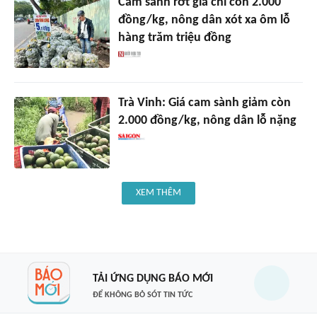
Cam sành rớt giá chỉ còn 2.000
đồng/kg, nông dân xót xa ôm lỗ
hàng trăm triệu đồng
Trà Vinh: Giá cam sành giảm còn
2.000 đồng/kg, nông dân lỗ nặng
XEM THÊM
TẢI ỨNG DỤNG BÁO MỚI
ĐỂ KHÔNG BỎ SÓT TIN TỨC