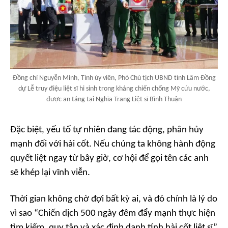
Đồng chí Nguyễn Minh, Tỉnh ủy viên, Phó Chủ tịch UBND tỉnh Lâm Đồng
dự Lễ truy điệu liệt sĩ hi sinh trong kháng chiến chống Mỹ cứu nước,
được an táng tại Nghĩa Trang Liệt sĩ Bình Thuận
Đặc biệt, yếu tố tự nhiên đang tác động, phân hủy
mạnh đối với hài cốt. Nếu chúng ta không hành động
quyết liệt ngay từ bây giờ, cơ hội để gọi tên các anh
sẽ khép lại vĩnh viễn.
Thời gian không chờ đợi bất kỳ ai, và đó chính là lý do
vì sao “Chiến dịch 500 ngày đêm đẩy mạnh thực hiện
tìm kiếm, quy tập và xác định danh tính hài cốt liệt sĩ”