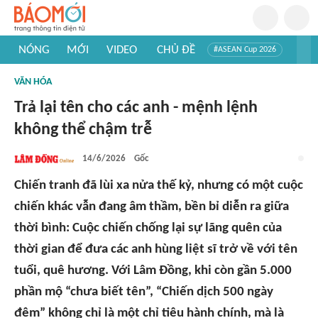
NÓNG
MỚI
VIDEO
CHỦ ĐỀ
#ASEAN Cup 2026
#Trí tuệ nhân tạo
#Mỹ - Iran
#Khám phá Việt Nam
VĂN HÓA
#Khám phá thế giới
Trả lại tên cho các anh - mệnh lệnh
không thể chậm trễ
14/6/2026
Gốc
Chiến tranh đã lùi xa nửa thế kỷ, nhưng có một cuộc
chiến khác vẫn đang âm thầm, bền bỉ diễn ra giữa
thời bình: Cuộc chiến chống lại sự lãng quên của
thời gian để đưa các anh hùng liệt sĩ trở về với tên
tuổi, quê hương. Với Lâm Đồng, khi còn gần 5.000
phần mộ “chưa biết tên”, “Chiến dịch 500 ngày
đêm” không chỉ là một chỉ tiêu hành chính, mà là