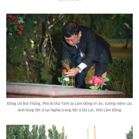
Đồng chí Bùi Thắng, Phó Bí thư Tỉnh ủy Lâm Đồng tri ân, tưởng niệm các
Anh hùng liệt sĩ tại Nghĩa trang liệt sĩ Đà Lạt, tỉnh Lâm Đồng