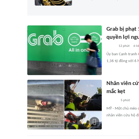
Grab bị phạt 
quyền lợi ng
12 phút
6
li
Ủy ban Cạnh tranh 
1,36 tỷ đồng với 6 
Nhân viên cứ
mắc kẹt
5 phút
MỸ - Một chú mèo co
nhân viên cứu hộ đã