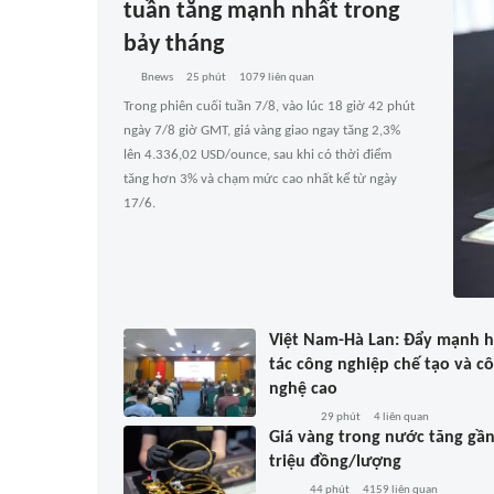
tuần tăng mạnh nhất trong
bảy tháng
Bnews
25 phút
1079
liên quan
Trong phiên cuối tuần 7/8, vào lúc 18 giờ 42 phút
ngày 7/8 giờ GMT, giá vàng giao ngay tăng 2,3%
lên 4.336,02 USD/ounce, sau khi có thời điểm
tăng hơn 3% và chạm mức cao nhất kể từ ngày
17/6.
Việt Nam-Hà Lan: Đẩy mạnh 
tác công nghiệp chế tạo và c
nghệ cao
29 phút
4
liên quan
Giá vàng trong nước tăng gần
triệu đồng/lượng
44 phút
4159
liên quan