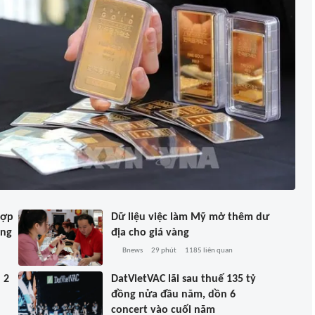
hợp
Dữ liệu việc làm Mỹ mở thêm dư
ông
địa cho giá vàng
Bnews
29 phút
1185
liên quan
 2
DatVietVAC lãi sau thuế 135 tỷ
đồng nửa đầu năm, dồn 6
concert vào cuối năm