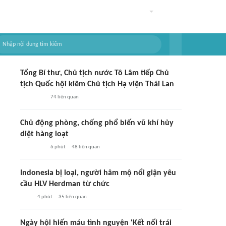
Tổng Bí thư, Chủ tịch nước Tô Lâm tiếp Chủ
tịch Quốc hội kiêm Chủ tịch Hạ viện Thái Lan
74
liên quan
Chủ động phòng, chống phổ biến vũ khí hủy
diệt hàng loạt
6 phút
48
liên quan
Indonesia bị loại, người hâm mộ nổi giận yêu
cầu HLV Herdman từ chức
4 phút
35
liên quan
Ngày hội hiến máu tình nguyện 'Kết nối trái