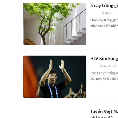
5 cây trồng g
9 phút
Chọn cây trồng giến
phần tạo điểm nhấn
HLV Kim Sang
2 giờ
20
liên
Trong chiến thắng 3
cầu mặc áo bib đè l
Tuyển Việt Na