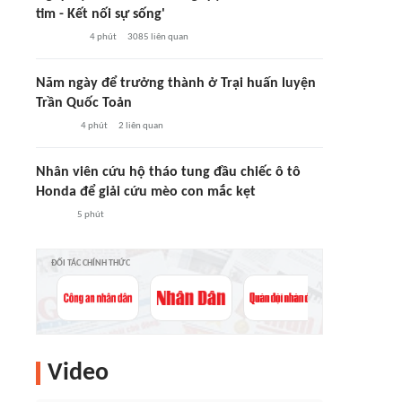
tim - Kết nối sự sống'
4 phút
3085
liên quan
Năm ngày để trưởng thành ở Trại huấn luyện
Trần Quốc Toản
4 phút
2
liên quan
Nhân viên cứu hộ tháo tung đầu chiếc ô tô
Honda để giải cứu mèo con mắc kẹt
5 phút
ĐỐI TÁC CHÍNH THỨC
Video