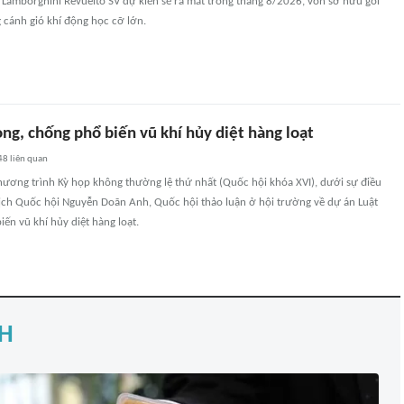
 Lamborghini Revuelto SV dự kiến sẽ ra mắt trong tháng 8/2026, vốn sở hữu gói
 cánh gió khí động học cỡ lớn.
ng, chống phổ biến vũ khí hủy diệt hàng loạt
48
liên quan
chương trình Kỳ họp không thường lệ thứ nhất (Quốc hội khóa XVI), dưới sự điều
ịch Quốc hội Nguyễn Doãn Anh, Quốc hội thảo luận ở hội trường về dự án Luật
ến vũ khí hủy diệt hàng loạt.
H