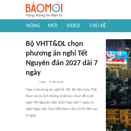
NÓNG
MỚI
VIDEO
CHỦ ĐỀ
Bộ VHTT&DL chọn
phương án nghỉ Tết
Nguyên đán 2027 dài 7
ngày
1 giờ
9
liên quan
Góp ý phương án nghỉ lễ, Tết, Bộ Văn hóa, Thể
thao và Du lịch thống nhất lựa chọn đề xuất
nghỉ Tết Nguyên đán 2027 kéo dài 7 ngày và
nghỉ Ngày Văn hóa Việt Nam năm 2026 liên tục
4 ngày.