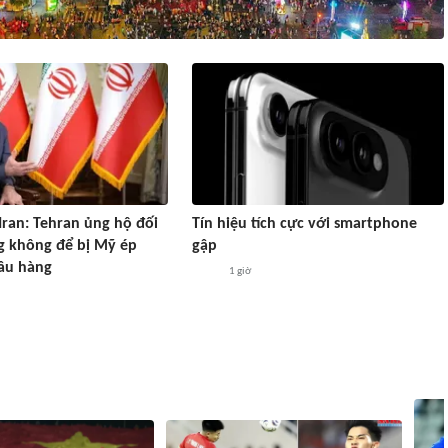
Iran: Tehran ủng hộ đối
Tín hiệu tích cực với smartphone
g không để bị Mỹ ép
gập
ầu hàng
1 giờ