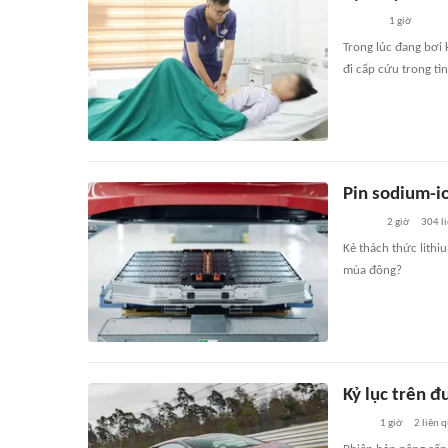
1 giờ
Trong lúc đang bơi
đi cấp cứu trong tìn
Pin sodium-io
2 giờ
304
l
Kẻ thách thức lithiu
mùa đông?
Kỷ lục trên 
1 giờ
2
liên 