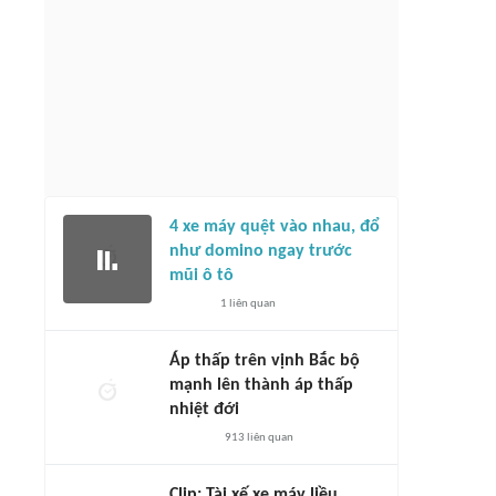
định, dự đoán tỷ số Thái Lan vs
ar (20h ngày 8/8), bảng B AFF
Pha ăn mừng đặc biệt của Đình Bắc tại
026
ASEAN Cup 2026
39 phút
10
liên quan
1 giờ
576
liên quan
4 xe máy quệt vào nhau, đổ
như domino ngay trước
mũi ô tô
1
liên quan
Áp thấp trên vịnh Bắc bộ
mạnh lên thành áp thấp
nhiệt đới
913
liên quan
Clip: Tài xế xe máy liều