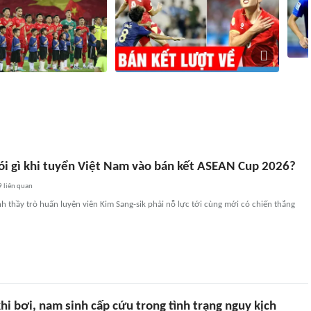
Nhận 
yển Việt Nam đá bán kết
Vé xem đội tuyển Việt Nam đá bán kết
Myanm
26 có giá bao nhiêu?
lượt về giá bao nhiêu?
Cup 2
hút
1159
liên quan
32 phút
14
liên quan
ói gì khi tuyển Việt Nam vào bán kết ASEAN Cup 2026?
9
liên quan
h thầy trò huấn luyện viên Kim Sang-sik phải nỗ lực tới cùng mới có chiến thắng
khi bơi, nam sinh cấp cứu trong tình trạng nguy kịch