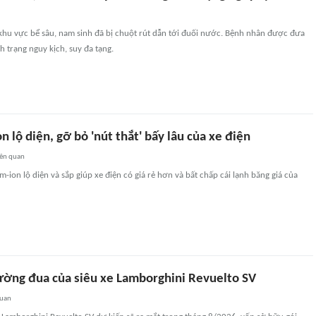
 khu vực bể sâu, nam sinh đã bị chuột rút dẫn tới đuối nước. Bệnh nhân được đưa
h trạng nguy kịch, suy đa tạng.
n lộ diện, gỡ bỏ 'nút thắt' bấy lâu của xe điện
iên quan
m-ion lộ diện và sắp giúp xe điện có giá rẻ hơn và bất chấp cái lạnh băng giá của
đường đua của siêu xe Lamborghini Revuelto SV
quan