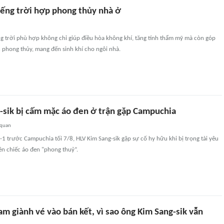
iếng trời hợp phong thủy nhà ở
g trời phù hợp không chỉ giúp điều hòa không khí, tăng tính thẩm mỹ mà còn góp
 phong thủy, mang đến sinh khí cho ngôi nhà.
-sik bị cấm mặc áo đen ở trận gặp Campuchia
 quan
-1 trước Campuchia tối 7/8, HLV Kim Sang-sik gặp sự cố hy hữu khi bị trọng tài yêu
ên chiếc áo đen "phong thuỷ”.
m giành vé vào bán kết, vì sao ông Kim Sang-sik vẫn