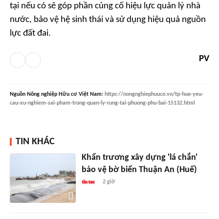
tại nếu có sẽ góp phần củng cố hiệu lực quản lý nhà
nước, bảo vệ hệ sinh thái và sử dụng hiệu quả nguồn
lực đất đai.
PV
Nguồn
Nông nghiệp Hữu cơ Việt Nam
:
https://nongnghiephuuco.vn/tp-hue-yeu-
cau-xu-nghiem-sai-pham-trong-quan-ly-rung-tai-phuong-phu-bai-15132.html
TIN KHÁC
Khẩn trương xây dựng 'lá chắn'
bảo vệ bờ biển Thuận An (Huế)
2 giờ