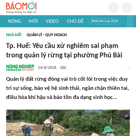
NÓNG
MỚI
VIDEO
CHỦ ĐỀ
#ASEAN Cup 2026
#Trí tuệ nhân tạo
#Mỹ - Iran
#Khám phá Việt Nam
NHÀ ĐẤT
QUẢN LÝ - QUY HOẠCH
#Khám phá thế giới
Tp. Huế: Yêu cầu xử nghiêm sai phạm
trong quản lý rừng tại phường Phú Bài
14/6/2026
Gốc
Quản lý đất rừng đóng vai trò cốt lõi trong việc duy
trì sự sống, bảo vệ hệ sinh thái, ngăn chặn thiên tai,
điều hòa khí hậu và bảo tồn đa dạng sinh học...