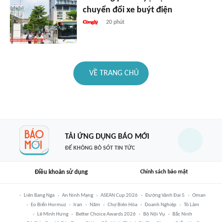
chuyển đổi xe buýt điện
20 phút
VỀ TRANG CHỦ
TẢI ỨNG DỤNG BÁO MỚI
ĐỂ KHÔNG BỎ SÓT TIN TỨC
Điều khoản sử dụng
Chính sách bảo mật
Liên Bang Nga
An Ninh Mạng
ASEAN Cup 2026
Đường Vành Đai 5
Oman
Eo Biển Hormuz
Iran
Năm
Chợ Biên Hòa
Doanh Nghiệp
Tô Lâm
Lê Minh Hưng
Better Choice Awards 2026
Bộ Nội Vụ
Bắc Ninh