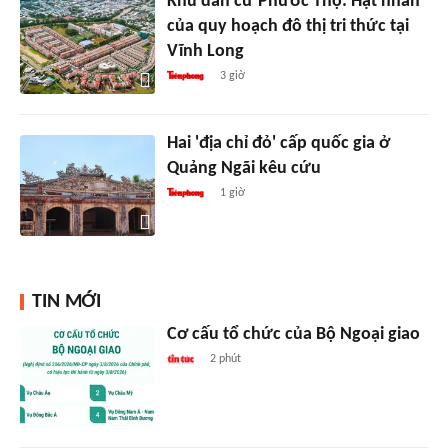
Khu dân cư Phước Thọ: Hạt nhân
của quy hoạch đô thị tri thức tại
Vĩnh Long
3 giờ
Hai 'địa chỉ đỏ' cấp quốc gia ở
Quảng Ngãi kêu cứu
1 giờ
TIN MỚI
Cơ cấu tổ chức của Bộ Ngoại giao
2 phút