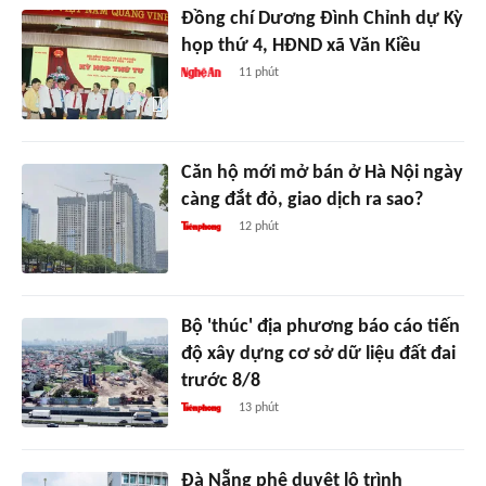
Đồng chí Dương Đình Chỉnh dự Kỳ
họp thứ 4, HĐND xã Văn Kiều
11 phút
Căn hộ mới mở bán ở Hà Nội ngày
càng đắt đỏ, giao dịch ra sao?
12 phút
Bộ 'thúc' địa phương báo cáo tiến
độ xây dựng cơ sở dữ liệu đất đai
trước 8/8
13 phút
Đà Nẵng phê duyệt lộ trình