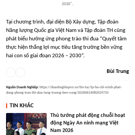
2030".
Tại chương trình, đại diện Bộ Xây dựng, Tập đoàn
Năng lượng Quốc gia Việt Nam và Tập đoàn TH cũng
phát biểu hưởng ứng phong trào thi đua “Quyết tâm
thực hiện thắng lợi mục tiêu tăng trưởng bền vững
hai con số giai đoạn 2026 – 2030”.
Bùi Trung
Nguồn
Doanh Nghiệp
:
https://doanhnghiepvn.vn/tin-tuc/tp-ho-chi-minh-phat-
dong-phong-trao-thi-dua-tang-truong-ben-vung/20260614082029710
TIN KHÁC
Thủ tướng phát động chuỗi hoạt
động Ngày An ninh mạng Việt
Nam 2026