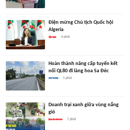
Điện mừng Chủ tịch Quốc hội
Algeria
4 phút
Hoàn thành nâng cấp tuyến kết
nối QL80 đi làng hoa Sa Đéc
5 phút
Doanh trại xanh giữa vùng nắng
gió
7 phút