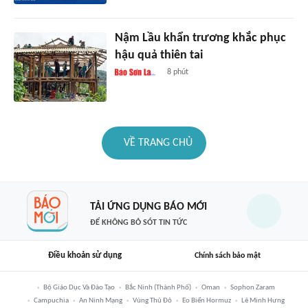
Nậm Lầu khẩn trương khắc phục
hậu quả thiên tai
8 phút
VỀ TRANG CHỦ
TẢI ỨNG DỤNG BÁO MỚI
ĐỂ KHÔNG BỎ SÓT TIN TỨC
Điều khoản sử dụng
Chính sách bảo mật
Bộ Giáo Dục Và Đào Tạo
Bắc Ninh (thành Phố)
Oman
Sophon Zaram
Campuchia
An Ninh Mạng
Vùng Thủ Đô
Eo Biển Hormuz
Lê Minh Hưng