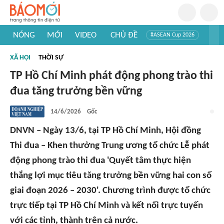
NÓNG
MỚI
VIDEO
CHỦ ĐỀ
#ASEAN Cup 2026
#Trí tuệ nhân tạo
#Mỹ - Iran
#Khám phá Việt Nam
XÃ HỘI
THỜI SỰ
#Khám phá thế giới
TP Hồ Chí Minh phát động phong trào thi
đua tăng trưởng bền vững
14/6/2026
Gốc
DNVN – Ngày 13/6, tại TP Hồ Chí Minh, Hội đồng
Thi đua – Khen thưởng Trung ương tổ chức Lễ phát
động phong trào thi đua 'Quyết tâm thực hiện
thắng lợi mục tiêu tăng trưởng bền vững hai con số
giai đoạn 2026 – 2030'. Chương trình được tổ chức
trực tiếp tại TP Hồ Chí Minh và kết nối trực tuyến
với các tỉnh, thành trên cả nước.