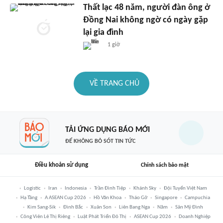
Thất lạc 48 năm, người đàn ông ở
Đồng Nai không ngờ có ngày gặp
lại gia đình
1 giờ
VỀ TRANG CHỦ
TẢI ỨNG DỤNG BÁO MỚI
ĐỂ KHÔNG BỎ SÓT TIN TỨC
Điều khoản sử dụng
Chính sách bảo mật
Logistic
Iran
Indonesia
Trần Đình Tiệp
Khánh Sky
Đội Tuyển Việt Nam
Hạ Tầng
A ASEAN Cup 2026
Hồ Văn Khoa
Tháo Gỡ
Singapore
Campuchia
Kim Sang-Sik
Đình Bắc
Xuân Son
Liên Bang Nga
Năm
Sân Mỹ Đình
Công Viên Lê Thị Riêng
Luật Phát Triển Đô Thị
ASEAN Cup 2026
Doanh Nghiệp