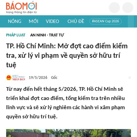
NÓNG
MỚI
VIDEO
CHỦ ĐỀ
#ASEAN Cup 2026
#Trí tuệ nhân tạo
#Mỹ - Iran
#Khám phá Việt Nam
PHÁP LUẬT
AN NINH - TRẬT TỰ
#Khám phá thế giới
TP. Hồ Chí Minh: Mở đợt cao điểm kiểm
tra, xử lý vi phạm về quyền sở hữu trí
tuệ
19/5/2026
Gốc
Từ nay đến hết tháng 5/2026, TP. Hồ Chí Minh sẽ
triển khai đợt cao điểm, tổng kiểm tra trên nhiều
lĩnh vực và sẽ xử lý nghiêm các hành vi xâm phạm
quyền sở hữu trí tuệ.