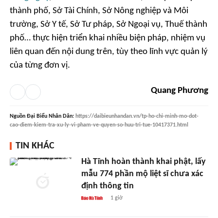
thành phố, Sở Tài Chính, Sở Nông nghiệp và Môi
trường, Sở Y tế, Sở Tư pháp, Sở Ngoại vụ, Thuế thành
phố… thực hiện triển khai nhiều biện pháp, nhiệm vụ
liên quan đến nội dung trên, tùy theo lĩnh vực quản lý
của từng đơn vị.
Quang Phương
Nguồn
Đại Biểu Nhân Dân
:
https://daibieunhandan.vn/tp-ho-chi-minh-mo-dot-
cao-diem-kiem-tra-xu-ly-vi-pham-ve-quyen-so-huu-tri-tue-10417371.html
TIN KHÁC
Hà Tĩnh hoàn thành khai phật, lấy
mẫu 774 phần mộ liệt sĩ chưa xác
định thông tin
1 giờ