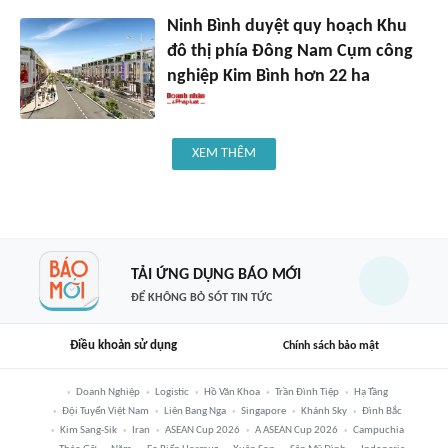
Ninh Bình duyệt quy hoạch Khu
đô thị phía Đông Nam Cụm công
nghiệp Kim Bình hơn 22 ha
XEM THÊM
TẢI ỨNG DỤNG BÁO MỚI
ĐỂ KHÔNG BỎ SÓT TIN TỨC
Điều khoản sử dụng
Chính sách bảo mật
Doanh Nghiệp
Logistic
Hồ Văn Khoa
Trần Đình Tiệp
Hạ Tầng
Đội Tuyển Việt Nam
Liên Bang Nga
Singapore
Khánh Sky
Đình Bắc
Kim Sang-Sik
Iran
ASEAN Cup 2026
A ASEAN Cup 2026
Campuchia