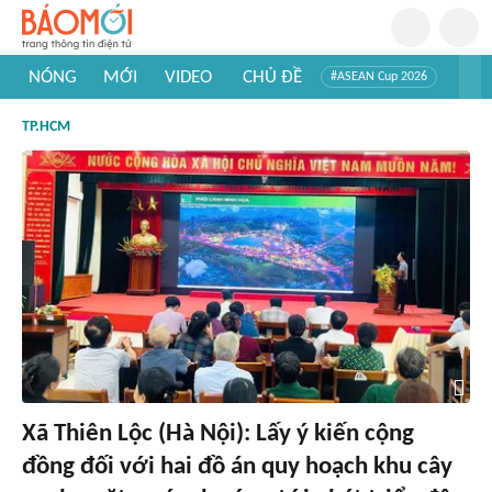
NÓNG
MỚI
VIDEO
CHỦ ĐỀ
#ASEAN Cup 2026
#Trí tuệ nhân tạo
#Mỹ - Iran
#Khám phá Việt Nam
TP.HCM
#Khám phá thế giới
Xã Thiên Lộc (Hà Nội): Lấy ý kiến cộng
đồng đối với hai đồ án quy hoạch khu cây