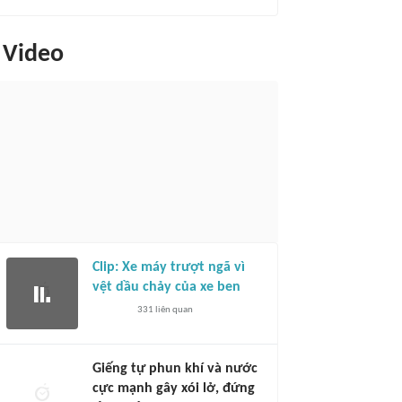
Video
Clip: Xe máy trượt ngã vì
vệt dầu chảy của xe ben
331
liên quan
Giếng tự phun khí và nước
cực mạnh gây xói lở, đứng