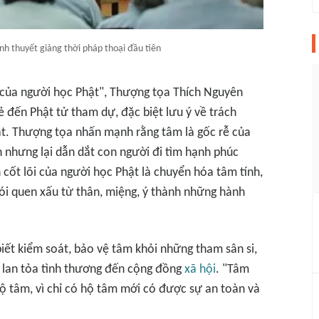
h thuyết giảng thời pháp thoại đầu tiên
 của người học Phật", Thượng tọa Thích Nguyên
ẻ đến Phật tử tham dự, đặc biệt lưu ý về trách
t. Thượng tọa nhấn mạnh rằng tâm là gốc rễ của
 nhưng lại dẫn dắt con người đi tìm hạnh phúc
cốt lõi của người học Phật là chuyển hóa tâm tính,
ói quen xấu từ thân, miệng, ý thành những hành
iết kiểm soát, bảo vệ tâm khỏi những tham sân si,
và lan tỏa tình thương đến cộng đồng
xã hội
. "Tâm
hộ tâm, vì chỉ có hộ tâm mới có được sự an toàn và