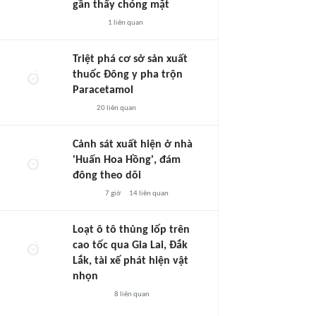
gần thấy chóng mặt
1
liên quan
Triệt phá cơ sở sản xuất
thuốc Đông y pha trộn
Paracetamol
20
liên quan
Cảnh sát xuất hiện ở nhà
'Huấn Hoa Hồng', đám
đông theo dõi
7 giờ
14
liên quan
Loạt ô tô thủng lốp trên
cao tốc qua Gia Lai, Đắk
Lắk, tài xế phát hiện vật
nhọn
8
liên quan