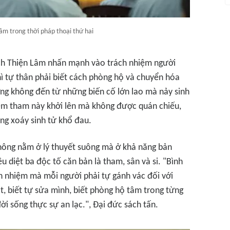
âm trong thời pháp thoại thứ hai
hích Thiện Lâm nhấn mạnh vào trách nhiệm người
hì tự thân phải biết cách phòng hộ và chuyển hóa
ờng không đến từ những biến cố lớn lao mà nảy sinh
ệm tham này khởi lên mà không được quán chiếu,
ng xoáy sinh tử khổ đau.
hông nằm ở lý thuyết suông mà ở khả năng bản
êu diệt ba độc tố căn bản là tham, sân và si. "Bình
ch nhiệm mà mỗi người phải tự gánh vác đối với
t, biết tự sửa mình, biết phòng hộ tâm trong từng
i sống thực sự an lạc.", Đại đức sách tấn.