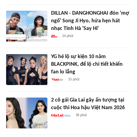
DILLAN - DANGHONGHAI đón 'mợ
ngố' Song Ji Hyo, hứa hẹn hát
nhạc Tinh Hà 'Say Hi'
34 phút
YG hé lộ sự kiện 10 năm
BLACKPINK, để lộ chi tiết khiến
fan lo lắng
35 phút
2 cô gái Gia Lai gây ấn tượng tại
cuộc thi Hoa hậu Việt Nam 2026
38 phút