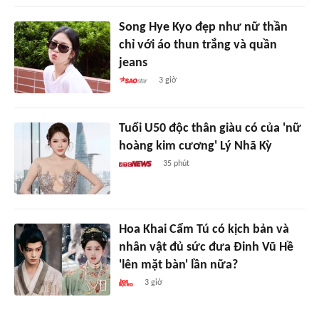
Song Hye Kyo đẹp như nữ thần
chỉ với áo thun trắng và quần
jeans
3 giờ
Tuổi U50 độc thân giàu có của 'nữ
hoàng kim cương' Lý Nhã Kỳ
35 phút
Hoa Khai Cẩm Tú có kịch bản và
nhân vật đủ sức đưa Đinh Vũ Hề
'lên mặt bàn' lần nữa?
3 giờ