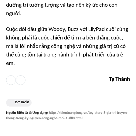
dưỡng trí tưởng tượng và tạo nên ký ức cho con
người.
Cuộc đối đầu giữa Woody, Buzz với LilyPad cuối cùng
không phải là cuộc chiến để tìm ra bên thắng cuộc,
mà là lời nhắc rằng công nghệ và những giá trị cũ có
thể cùng tồn tại trong hành trình phát triển của trẻ
em.
Tạ Thành
Tom Hanks
Nguồn
Điện tử & Ứng dụng
:
https://dientuungdung.vn/toy-story-5-gia-tri-truyen-
thong-trong-ky-nguyen-cong-nghe-moi-15880.html