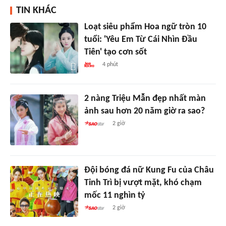
TIN KHÁC
Loạt siêu phẩm Hoa ngữ tròn 10
tuổi: 'Yêu Em Từ Cái Nhìn Đầu
Tiên' tạo cơn sốt
4 phút
2 nàng Triệu Mẫn đẹp nhất màn
ảnh sau hơn 20 năm giờ ra sao?
2 giờ
Đội bóng đá nữ Kung Fu của Châu
Tinh Trì bị vượt mặt, khó chạm
mốc 11 nghìn tỷ
2 giờ