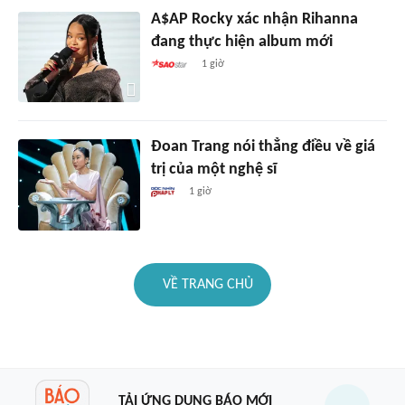
A$AP Rocky xác nhận Rihanna
đang thực hiện album mới
1 giờ
Đoan Trang nói thẳng điều về giá
trị của một nghệ sĩ
1 giờ
VỀ TRANG CHỦ
TẢI ỨNG DỤNG BÁO MỚI