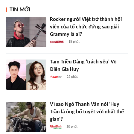
TIN MỚI
Rocker người Việt trở thành hội
viên của tổ chức đứng sau giải
Grammy là ai?
18 phút
Tam Triều Dâng 'trách yêu' Võ
Điền Gia Huy
22 phút
Vì sao Ngô Thanh Vân nói 'Huy
Trần là ông bố tuyệt vời nhất thế
gian'?
30 phút