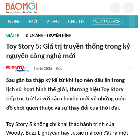
NÓNG
MỚI
VIDEO
CHỦ ĐỀ
#ASEAN Cup 2026
#Trí tuệ nhân tạo
#Mỹ - Iran
#Khám phá Việt Nam
GIẢI TRÍ
ĐIỆN ẢNH - TRUYỀN HÌNH
#Khám phá thế giới
Toy Story 5: Giá trị truyền thống trong kỷ
nguyên công nghệ mới
14/6/2026
Gốc
Sau gần ba thập kỷ kể từ khi tạo nên dấu ấn trong
lịch sử hoạt hình thế giới, thương hiệu Toy Story
tiếp tục trở lại với câu chuyện mới về những món
đồ chơi quen thuộc và sự thay đổi của thời đại.
Toy Story 5 không chỉ khai thác hành trình của
Woody, Buzz Lightyear hay Jessie mà còn đặt ra một