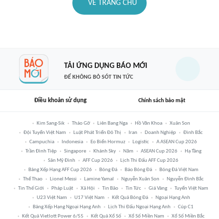
VỀ TRANG CHỦ
TẢI ỨNG DỤNG BÁO MỚI
ĐỂ KHÔNG BỎ SÓT TIN TỨC
Điều khoản sử dụng
Chính sách bảo mật
Kim Sang-Sik
Tháo Gỡ
Liên Bang Nga
Hồ Văn Khoa
Xuân Son
Đội Tuyển Việt Nam
Luật Phát Triển Đô Thị
Iran
Doanh Nghiệp
Đình Bắc
Campuchia
Indonesia
Eo Biển Hormuz
Logistic
A ASEAN Cup 2026
Trần Đình Tiệp
Singapore
Khánh Sky
Năm
ASEAN Cup 2026
Hạ Tầng
Sân Mỹ Đình
AFF Cup 2026
Lịch Thi Đấu AFF Cup 2026
Bảng Xếp Hạng AFF Cup 2026
Bóng Đá
Báo Bóng Đá
Bóng Đá Việt Nam
Thể Thao
Lionel Messi
Lamine Yamal
Nguyễn Xuân Son
Nguyễn Đình Bắc
Tin Thế Giới
Pháp Luật
Xã Hội
Tin Bão
Tin Tức
Giá Vàng
Tuyển Việt Nam
U23 Việt Nam
U17 Việt Nam
Kết Quả Bóng Đá
Ngoại Hạng Anh
Bảng Xếp Hạng Ngoại Hạng Anh
Lịch Thi Đấu Ngoại Hạng Anh
Cúp C1
Kết Quả Vietlott Power 6/55
Kết Quả Xổ Số
Xổ Số Miền Nam
Xổ Số Miền Bắc