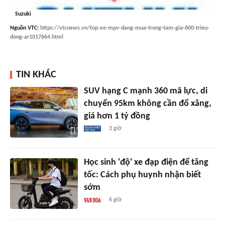
Suzuki
Nguồn
VTC
:
https://vtcnews.vn/top-xe-mpv-dang-mua-trong-tam-gia-600-trieu-
dong-ar1017664.html
TIN KHÁC
SUV hạng C mạnh 360 mã lực, di
chuyển 95km không cần đổ xăng,
giá hơn 1 tỷ đồng
3 giờ
Học sinh 'độ' xe đạp điện để tăng
tốc: Cách phụ huynh nhận biết
sớm
6 giờ