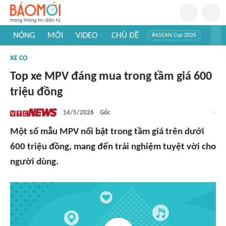
NÓNG
MỚI
VIDEO
CHỦ ĐỀ
#ASEAN Cup 2026
#Trí tuệ nhân tạo
#Mỹ - Iran
#Khám phá Việt Nam
XE CỘ
#Khám phá thế giới
Top xe MPV đáng mua trong tầm giá 600
triệu đồng
14/5/2026
Gốc
Một số mẫu MPV nổi bật trong tầm giá trên dưới
600 triệu đồng, mang đến trải nghiệm tuyệt vời cho
người dùng.