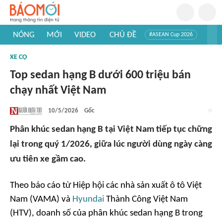
NÓNG
MỚI
VIDEO
CHỦ ĐỀ
#ASEAN Cup 2026
#Trí tuệ nhân tạo
#Mỹ - Iran
#Khám phá Việt Nam
XE CỘ
#Khám phá thế giới
Top sedan hạng B dưới 600 triệu bán
chạy nhất Việt Nam
10/5/2026
Gốc
Phân khúc sedan hạng B tại Việt Nam tiếp tục chững
lại trong quý 1/2026, giữa lúc người dùng ngày càng
ưu tiên xe gầm cao.
Theo báo cáo từ Hiệp hội các nhà sản xuất ô tô Việt
Nam (VAMA) và
Hyundai
Thành Công Việt Nam
(HTV), doanh số của phân khúc sedan hạng B trong