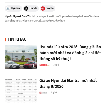
Hyundai
Honda
Toyota
Nguồn
Người Đưa Tin
:
https://nguoiduatin.vn/top-sedan-hang-b-duoi-600-trieu-
ban-chay-nhat-viet-nam-204261005165007699.htm
TIN KHÁC
Hyundai Elantra 2026: Bảng giá lăn
bánh mới nhất và đánh giá chi tiết
thông số kỹ thuật
3 giờ
Giá xe Hyundai Elantra mới nhất
tháng 8/2026
4 giờ