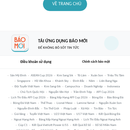
VỀ TRANG CHỦ
TẢI ỨNG DỤNG BÁO MỚI
ĐỂ KHÔNG BỎ SÓT TIN TỨC
Điều khoản sử dụng
Chính sách bảo mật
Sân Mỹ Đình
ASEAN Cup 2026
Kim Sang Sik
Tô Lâm
Xuân Son
Triệu Thị Tâm
Singapore
Hồ Văn Khoa
Khánh Sky
Đình Bắc
Năm
Liên Bang Nga
Đội Tuyển Việt Nam
Kim Sang-Sik
Campuchia
Doanh Nghiệp
Indonesia
Chủ Tịch Quốc Hội
Nguyễn Văn Hợi
Trần Đình Tiệp
AFF Cup 2026
Lịch Thi Đấu AFF Cup 2026
Bảng Xếp Hạng AFF Cup 2026
Bóng Đá
Báo Bóng Đá
Bóng Đá Việt Nam
Thể Thao
Lionel Messi
Lamine Yamal
Nguyễn Xuân Son
Nguyễn Đình Bắc
Tin Thế Giới
Pháp Luật
Xã Hội
Tin Bão
Tin Tức
Giá Vàng
Tuyển Việt Nam
U23 Việt Nam
U17 Việt Nam
Kết Quả Bóng Đá
Ngoại Hạng Anh
Bảng Xếp Hạng Ngoại Hạng Anh
Lịch Thi Đấu Ngoại Hạng Anh
Cúp C1
Kết Quả Vietlott Power 6/55
Kết Quả Xổ Số
Xổ Số Miền Nam