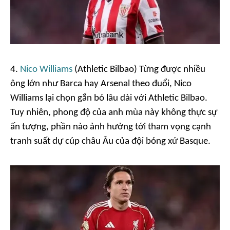
4.
Nico Williams
(Athletic Bilbao) Từng được nhiều
ông lớn như Barca hay Arsenal theo đuổi, Nico
Williams lại chọn gắn bó lâu dài với Athletic Bilbao.
Tuy nhiên, phong độ của anh mùa này không thực sự
ấn tượng, phần nào ảnh hưởng tới tham vọng cạnh
tranh suất dự cúp châu Âu của đội bóng xứ Basque.