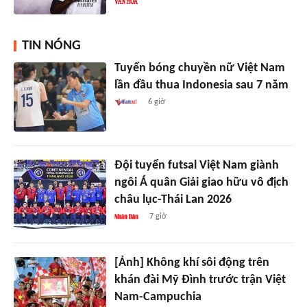
TIN NÓNG
Tuyển bóng chuyền nữ Việt Nam
lần đầu thua Indonesia sau 7 năm
6 giờ
Đội tuyển futsal Việt Nam giành
ngôi Á quân Giải giao hữu vô địch
châu lục-Thái Lan 2026
7 giờ
[Ảnh] Không khí sôi động trên
khán đài Mỹ Đình trước trận Việt
Nam-Campuchia