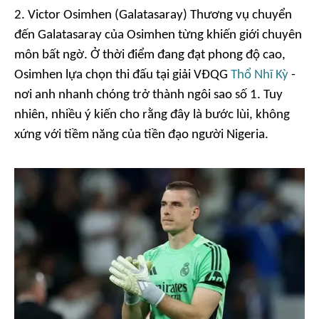
2. Victor Osimhen (Galatasaray) Thương vụ chuyển
đến Galatasaray của Osimhen từng khiến giới chuyên
môn bất ngờ. Ở thời điểm đang đạt phong độ cao,
Osimhen lựa chọn thi đấu tại giải VĐQG
Thổ Nhĩ Kỳ
-
nơi anh nhanh chóng trở thành ngôi sao số 1. Tuy
nhiên, nhiều ý kiến cho rằng đây là bước lùi, không
xứng với tiềm năng của tiền đạo người Nigeria.