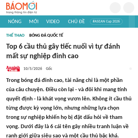
NÓNG
MỚI
VIDEO
CHỦ ĐỀ
#ASEAN Cup 2026
#Trí tuệ nhân tạo
#Mỹ - Iran
#Khám phá Việt Nam
THỂ THAO
BÓNG ĐÁ QUỐC TẾ
#Khám phá thế giới
Top 6 cầu thủ gây tiếc nuối vì tự đánh
mất sự nghiệp đỉnh cao
10/5/2026
Gốc
Trong bóng đá đỉnh cao, tài năng chỉ là một phần
của câu chuyện. Điều còn lại - và đôi khi mang tính
quyết định - là khát vọng vươn lên. Không ít cầu thủ
từng được kỳ vọng lớn, nhưng những lựa chọn
trong sự nghiệp khiến họ bị đặt dấu hỏi về tham
vọng. Dưới đây là 6 cái tên gây nhiều tranh luận về
ranh giới giữa siêu sao và một cầu thủ bậc khá.