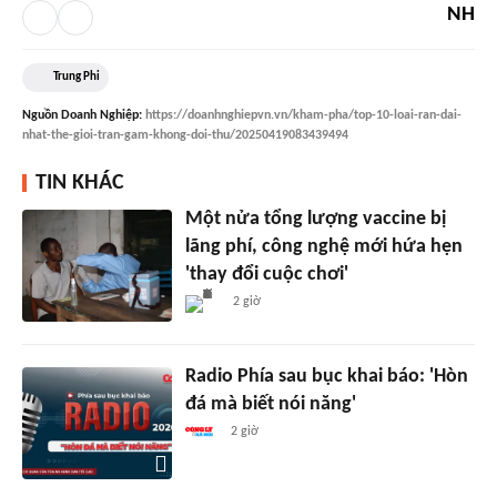
NH
Trung Phi
Nguồn
Doanh Nghiệp
:
https://doanhnghiepvn.vn/kham-pha/top-10-loai-ran-dai-
nhat-the-gioi-tran-gam-khong-doi-thu/20250419083439494
TIN KHÁC
Một nửa tổng lượng vaccine bị
lãng phí, công nghệ mới hứa hẹn
'thay đổi cuộc chơi'
2 giờ
Radio Phía sau bục khai báo: 'Hòn
đá mà biết nói năng'
2 giờ