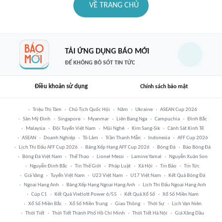
VỀ TRANG CHỦ
TẢI ỨNG DỤNG BÁO MỚI
ĐỂ KHÔNG BỎ SÓT TIN TỨC
Điều khoản sử dụng
Chính sách bảo mật
Triệu Thị Tâm
Chủ Tịch Quốc Hội
Năm
Ukraine
ASEAN Cup 2026
Sân Mỹ Đình
Singapore
Myanmar
Liên Bang Nga
Campuchia
Đình Bắc
Malaysia
Đội Tuyển Việt Nam
Mũi Nghê
Kim Sang-Sik
Cảnh Sát Kinh Tế
ASEAN
Doanh Nghiệp
Tô Lâm
Trần Thanh Mẫn
Indonesia
AFF Cup 2026
Lịch Thi Đấu AFF Cup 2026
Bảng Xếp Hạng AFF Cup 2026
Bóng Đá
Báo Bóng Đá
Bóng Đá Việt Nam
Thể Thao
Lionel Messi
Lamine Yamal
Nguyễn Xuân Son
Nguyễn Đình Bắc
Tin Thế Giới
Pháp Luật
Xã Hội
Tin Bão
Tin Tức
Giá Vàng
Tuyển Việt Nam
U23 Việt Nam
U17 Việt Nam
Kết Quả Bóng Đá
Ngoại Hạng Anh
Bảng Xếp Hạng Ngoại Hạng Anh
Lịch Thi Đấu Ngoại Hạng Anh
Cúp C1
Kết Quả Vietlott Power 6/55
Kết Quả Xổ Số
Xổ Số Miền Nam
Xổ Số Miền Bắc
Xổ Số Miền Trung
Giao Thông
Thời Sự
Lịch Vạn Niên
Thời Tiết
Thời Tiết Thành Phố Hồ Chí Minh
Thời Tiết Hà Nội
Giá Xăng Dầu