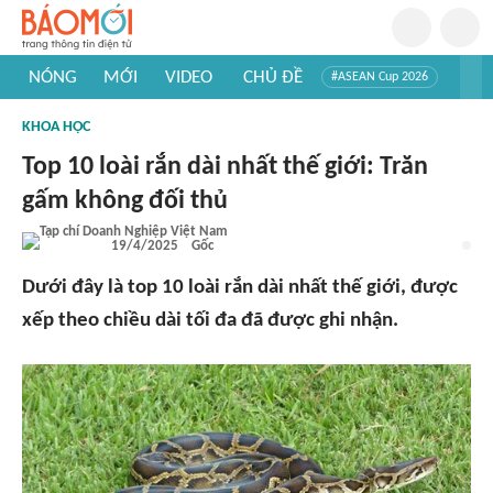
NÓNG
MỚI
VIDEO
CHỦ ĐỀ
#ASEAN Cup 2026
#Trí tuệ nhân tạo
#Mỹ - Iran
#Khám phá Việt Nam
KHOA HỌC
#Khám phá thế giới
Top 10 loài rắn dài nhất thế giới: Trăn
gấm không đối thủ
19/4/2025
Gốc
Dưới đây là top 10 loài rắn dài nhất thế giới, được
xếp theo chiều dài tối đa đã được ghi nhận.