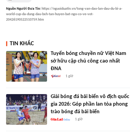
Nguồn
Người Đưa Tin
:
https://nguoiduatin.vn/tong-van-dao-lan-dau-du-bi-a-
world-cup-da-dung-dau-bxh-tan-huyen-bat-ngo-co-ve-vot-
20426190522510759.htm
TIN KHÁC
Tuyển bóng chuyền nữ Việt Nam
sở hữu cặp chủ công cao nhất
ĐNA
1 giờ
Giải bóng đá bãi biển vô địch quốc
gia 2026: Góp phần lan tỏa phong
trào bóng đá bãi biển
1 giờ