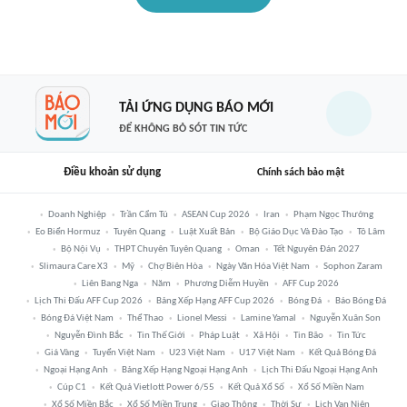
TẢI ỨNG DỤNG BÁO MỚI
ĐỂ KHÔNG BỎ SÓT TIN TỨC
Điều khoản sử dụng
Chính sách bảo mật
Doanh Nghiệp
Trần Cẩm Tú
ASEAN Cup 2026
Iran
Phạm Ngọc Thưởng
Eo Biển Hormuz
Tuyên Quang
Luật Xuất Bản
Bộ Giáo Dục Và Đào Tạo
Tô Lâm
Bộ Nội Vụ
THPT Chuyên Tuyên Quang
Oman
Tết Nguyên Đán 2027
Slimaura Care X3
Mỹ
Chợ Biên Hòa
Ngày Văn Hóa Việt Nam
Sophon Zaram
Liên Bang Nga
Năm
Phương Diễm Huyền
AFF Cup 2026
Lịch Thi Đấu AFF Cup 2026
Bảng Xếp Hạng AFF Cup 2026
Bóng Đá
Báo Bóng Đá
Bóng Đá Việt Nam
Thể Thao
Lionel Messi
Lamine Yamal
Nguyễn Xuân Son
Nguyễn Đình Bắc
Tin Thế Giới
Pháp Luật
Xã Hội
Tin Bão
Tin Tức
Giá Vàng
Tuyển Việt Nam
U23 Việt Nam
U17 Việt Nam
Kết Quả Bóng Đá
Ngoại Hạng Anh
Bảng Xếp Hạng Ngoại Hạng Anh
Lịch Thi Đấu Ngoại Hạng Anh
Cúp C1
Kết Quả Vietlott Power 6/55
Kết Quả Xổ Số
Xổ Số Miền Nam
Xổ Số Miền Bắc
Xổ Số Miền Trung
Giao Thông
Thời Sự
Lịch Vạn Niên