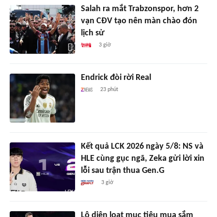
Salah ra mắt Trabzonspor, hơn 2
vạn CĐV tạo nên màn chào đón
lịch sử
3 giờ
Endrick đòi rời Real
23 phút
Kết quả LCK 2026 ngày 5/8: NS và
HLE cùng gục ngã, Zeka gửi lời xin
lỗi sau trận thua Gen.G
3 giờ
Lộ diện loạt mục tiêu mua sắm