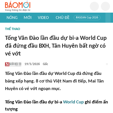
NÓNG
MỚI
VIDEO
CHỦ ĐỀ
#ASEAN Cup 2026
#Trí tuệ nhân tạo
#Mỹ - Iran
#Khám phá Việt Nam
THỂ THAO
#Khám phá thế giới
Tống Văn Đào lần đầu dự bi-a World Cup
đã đứng đầu BXH, Tân Huyên bất ngờ có
vé vớt
19/5/2026
Gốc
Tống Văn Đào lần đầu dự World Cup đã đứng đầu
bảng xếp hạng. 8 cơ thủ Việt Nam đi tiếp, Mai Tân
Huyên có vé vớt ngoạn mục.
Tống Văn Đào lần đầu dự bi-a
World Cup
ghi điểm ấn
tượng