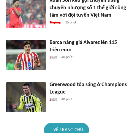
Xuân Son kêu gọi chuyên trang
chuyển nhượng số 1 thế giới công
tâm với đội tuyển Việt Nam
35 phút
Barca nâng giá Alvarez lên 115
triệu euro
40 phút
Greenwood tỏa sáng ở Champions
League
40 phút
VỀ TRANG CHỦ