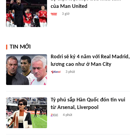
của Man United
3 giờ
TIN MỚI
Rodri sẽ ký 4 năm với Real Madrid,
lương cao như ở Man City
3 phút
Tỷ phú sắp Hàn Quốc đón tin vui
từ Arsenal, Liverpool
4 phút