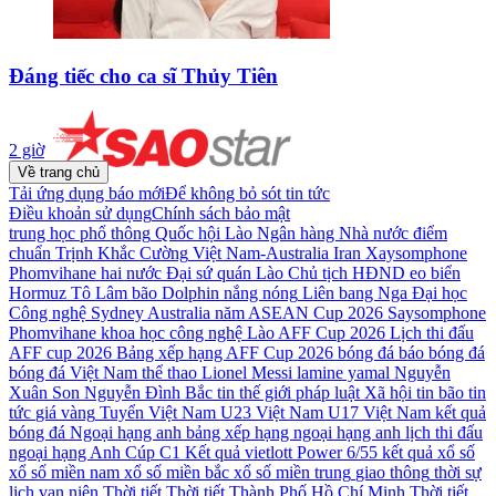
Đáng tiếc cho ca sĩ Thủy Tiên
2 giờ
Về trang chủ
Tải ứng dụng báo mới
Để không bỏ sót tin tức
Điều khoản sử dụng
Chính sách bảo mật
trung học phổ thông
Quốc hội Lào
Ngân hàng Nhà nước
điểm
chuẩn
Trịnh Khắc Cường
Việt Nam-Australia
Iran
Xaysomphone
Phomvihane
hai nước
Đại sứ quán Lào
Chủ tịch HĐND
eo biển
Hormuz
Tô Lâm
bão Dolphin
nắng nóng
Liên bang Nga
Đại học
Công nghệ Sydney
Australia
năm
ASEAN Cup 2026
Saysomphone
Phomvihane
khoa học công nghệ
Lào
AFF Cup 2026
Lịch thi đấu
AFF cup 2026
Bảng xếp hạng AFF Cup 2026
bóng đá
báo bóng đá
bóng đá Việt Nam
thể thao
Lionel Messi
lamine yamal
Nguyễn
Xuân Son
Nguyễn Đình Bắc
tin thế giới
pháp luật
Xã hội
tin bão
tin
tức
giá vàng
Tuyển Việt Nam
U23 Việt Nam
U17 Việt Nam
kết quả
bóng đá
Ngoại hạng anh
bảng xếp hạng ngoại hạng anh
lịch thi đấu
ngoại hạng Anh
Cúp C1
Kết quả vietlott Power 6/55
kết quả xổ số
xổ số miền nam
xổ số miền bắc
xổ số miền trung
giao thông
thời sự
lịch vạn niên
Thời tiết
Thời tiết Thành Phố Hồ Chí Minh
Thời tiết