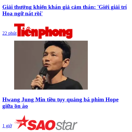
Giải thưởng khiến khán giả cảm thán: 'Giới giải trí
Hoa ngữ nát rồi'
22 phút
Hwang Jung Min tiều tụy quảng bá phim Hope
giữa ồn ào
1 giờ