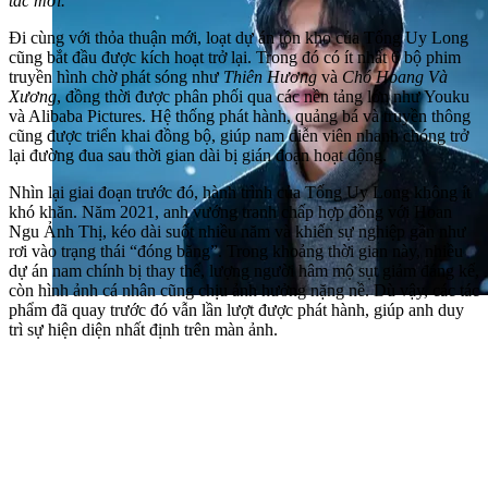
tác mới.
Đi cùng với thỏa thuận mới, loạt dự án tồn kho của Tống Uy Long
cũng bắt đầu được kích hoạt trở lại. Trong đó có ít nhất 6 bộ phim
truyền hình chờ phát sóng như
Thiên Hương
và
Chó Hoang Và
Xương
, đồng thời được phân phối qua các nền tảng lớn như Youku
và Alibaba Pictures. Hệ thống phát hành, quảng bá và truyền thông
cũng được triển khai đồng bộ, giúp nam diễn viên nhanh chóng trở
lại đường đua sau thời gian dài bị gián đoạn hoạt động.
Nhìn lại giai đoạn trước đó, hành trình của Tống Uy Long không ít
khó khăn. Năm 2021, anh vướng tranh chấp hợp đồng với Hoan
Ngu Ảnh Thị, kéo dài suốt nhiều năm và khiến sự nghiệp gần như
rơi vào trạng thái “đóng băng”. Trong khoảng thời gian này, nhiều
dự án nam chính bị thay thế, lượng người hâm mộ sụt giảm đáng kể,
còn hình ảnh cá nhân cũng chịu ảnh hưởng nặng nề. Dù vậy, các tác
phẩm đã quay trước đó vẫn lần lượt được phát hành, giúp anh duy
trì sự hiện diện nhất định trên màn ảnh.