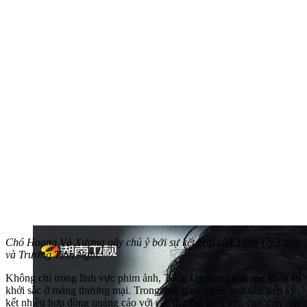
Chó Hoang Và Xương gây chú ý bởi sự kết hợp của Tống Uy Long
và Trương Tịnh Nghi.
Không chỉ trong lĩnh vực phim ảnh, Tống Uy Long còn ghi nhận sự
khởi sắc ở mảng thương mại. Trong thời gian ngắn, anh liên tiếp ký
kết nhiều hợp đồng quảng cáo với các thương hiệu lớn, cho thấy sức