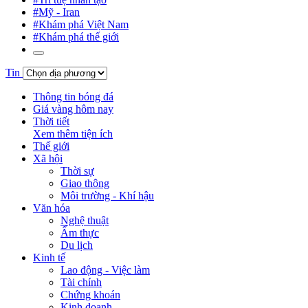
#Mỹ - Iran
#Khám phá Việt Nam
#Khám phá thế giới
Tin
Thông tin bóng đá
Giá vàng hôm nay
Thời tiết
Xem thêm tiện ích
Thế giới
Xã hội
Thời sự
Giao thông
Môi trường - Khí hậu
Văn hóa
Nghệ thuật
Ẩm thực
Du lịch
Kinh tế
Lao động - Việc làm
Tài chính
Chứng khoán
Kinh doanh