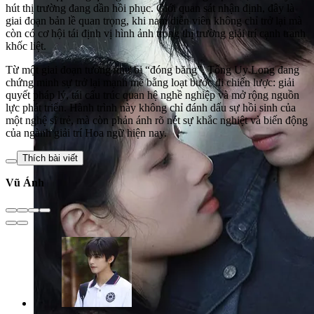
hút thị trường đang dần hồi phục. Giới quan sát nhận định, đây là
giai đoạn bản lề quan trọng, khi nam diễn viên không chỉ trở lại mà
còn có cơ hội tái định vị hình ảnh trong thị trường giải trí cạnh tranh
khốc liệt.
Từ một giai đoạn tưởng như bị “đóng băng”, Tống Uy Long đang
chứng minh sự trở lại mạnh mẽ bằng loạt bước đi chiến lược: giải
quyết pháp lý, tái cấu trúc quan hệ nghề nghiệp và mở rộng nguồn
lực phát triển. Hành trình này không chỉ đánh dấu sự hồi sinh của
một nghệ sĩ trẻ, mà còn phản ánh rõ nét sự khắc nghiệt và biến động
của ngành giải trí Hoa ngữ hiện nay.
Thích bài viết
Vũ Ánh