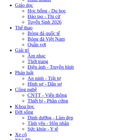
Giáo dục
Học bổng - Du học
Đào tạo - Thi cử
Tuyển Sinh 2026
Thể thao
Bóng đá quốc tế
Bóng đá Việt Nam
Quần vợt
Giải trí
Âm nhạc
Thời trang
Điện ảnh - Truyền hình
Pháp luật
An ninh - Trật tự
Hình sự - Dân sự
Công nghệ
CNTT - Viễn thông
Thiết bị - Phần cứng
Khoa học
Đời sống
Dinh dưỡng - Làm đẹp
Tình yêu - Hôn nhân
Sức khỏe - Y tế
Xe cộ