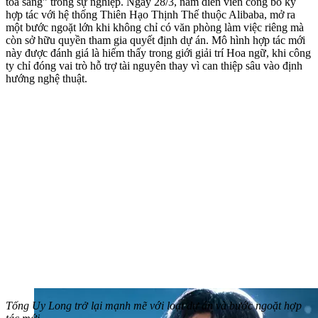
tỏa sáng” trong sự nghiệp. Ngày 28/3, nam diễn viên công bố ký
hợp tác với hệ thống Thiên Hạo Thịnh Thế thuộc Alibaba, mở ra
một bước ngoặt lớn khi không chỉ có văn phòng làm việc riêng mà
còn sở hữu quyền tham gia quyết định dự án. Mô hình hợp tác mới
này được đánh giá là hiếm thấy trong giới giải trí Hoa ngữ, khi công
ty chỉ đóng vai trò hỗ trợ tài nguyên thay vì can thiệp sâu vào định
hướng nghệ thuật.
Tống Uy Long trở lại mạnh mẽ với loạt dự án và bước ngoặt hợp