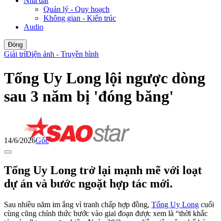
Nhà đất
Quản lý - Quy hoạch
Không gian - Kiến trúc
Audio
Đóng
Giải trí
Điện ảnh - Truyền hình
Tống Uy Long lội ngược dòng
sau 3 năm bị 'đóng băng'
14/6/2026
Gốc
Tống Uy Long trở lại mạnh mẽ với loạt
dự án và bước ngoặt hợp tác mới.
Sau nhiều năm im ắng vì tranh chấp hợp đồng,
Tống Uy Long
cuối
cùng cũng chính thức bước vào giai đoạn được xem là “thời khắc