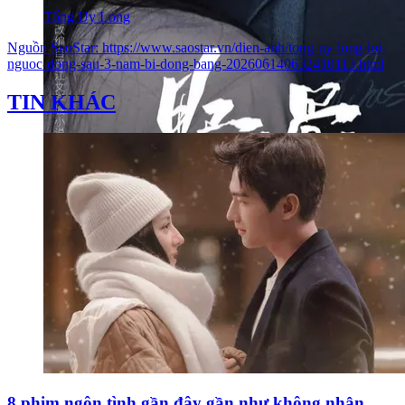
Tống Uy Long
Nguồn
SaoStar
:
https://www.saostar.vn/dien-anh/tong-uy-long-loi-
nguoc-dong-sau-3-nam-bi-dong-bang-202606140632410113.html
TIN KHÁC
8 phim ngôn tình gần đây gần như không nhận