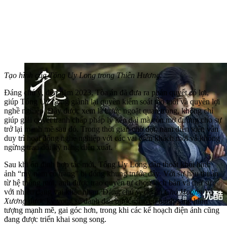
Tạo hình của Tống Uy Long trong Thiên Hương.
Đáng chú ý, đến năm 2023, Tòa án đã đưa ra phán quyết có lợi,
giúp Tống Uy Long giành lại quyền kiểm soát tên tuổi và quyền lợi
nghề nghiệp. Đây được xem là bước ngoặt quan trọng, không chỉ
giúp giải quyết tranh chấp pháp lý kéo dài mà còn mở đường cho sự
trở lại mạnh mẽ sau đó. Trong thời gian chờ đợi, nam diễn viên vẫn
duy trì hoạt động nghề nghiệp với các vai diễn khách mời và không
ngừng trau dồi kỹ năng diễn xuất.
Sau khi ổn định hợp tác mới, Tống Uy Long dần thoát khỏi hình
ảnh “mỹ nam cổ trang” bị đóng khung trước đây. Với sự hậu thuẫn
từ hệ thống mới, anh được trao quyền tự chọn kịch bản và thử sức
với nhiều dạng vai khác nhau. Đáng chú ý, dự án
Chó Hoang Và
Xương
được kỳ vọng sẽ đánh dấu bước chuyển mình sang hình
tượng mạnh mẽ, gai góc hơn, trong khi các kế hoạch điện ảnh cũng
đang được triển khai song song.