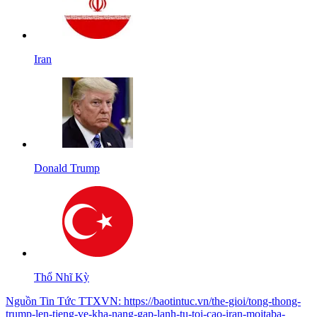
Iran
Donald Trump
Thổ Nhĩ Kỳ
Nguồn
Tin Tức TTXVN
:
https://baotintuc.vn/the-gioi/tong-thong-
trump-len-tieng-ve-kha-nang-gap-lanh-tu-toi-cao-iran-mojtaba-