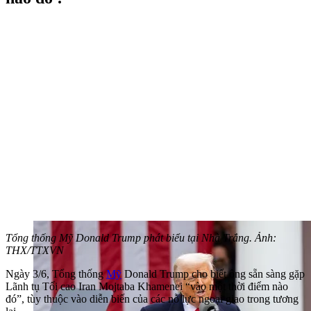
Tổng thống Mỹ Donald Trump phát biểu tại Nhà Trắng. Ảnh:
THX/TTXVN
Ngày 3/6, Tổng thống
Mỹ
Donald Trump cho biết ông sẵn sàng gặp
Lãnh tụ Tối cao Iran Mojtaba Khamenei “vào một thời điểm nào
đó”, tùy thuộc vào diễn biến của các nỗ lực ngoại giao trong tương