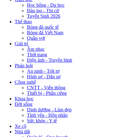
Học bổng - Du học
Đào tạo - Thi cử
Tuyển Sinh 2026
Thể thao
Bóng đá quốc tế
Bóng đá Việt Nam
Quần vợt
Giải trí
Âm nhạc
Thời trang
Điện ảnh - Truyền hình
Pháp luật
An ninh - Trật tự
Hình sự - Dân sự
Công nghệ
CNTT - Viễn thông
Thiết bị - Phần cứng
Khoa học
Đời sống
Dinh dưỡng - Làm đẹp
Tình yêu - Hôn nhân
Sức khỏe - Y tế
Xe cộ
Nhà đất