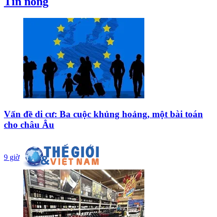
Tin nóng
Vấn đề di cư: Ba cuộc khủng hoảng, một bài toán
cho châu Âu
9 giờ