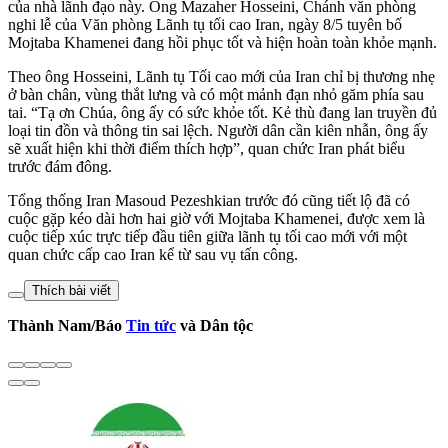
của nhà lãnh đạo này. Ông Mazaher Hosseini, Chánh văn phòng
nghi lễ của Văn phòng Lãnh tụ tối cao Iran, ngày 8/5 tuyên bố
Mojtaba Khamenei đang hồi phục tốt và hiện hoàn toàn khỏe mạnh.
Theo ông Hosseini, Lãnh tụ Tối cao mới của Iran chỉ bị thương nhẹ
ở bàn chân, vùng thắt lưng và có một mảnh đạn nhỏ găm phía sau
tai. “Tạ ơn Chúa, ông ấy có sức khỏe tốt. Kẻ thù đang lan truyền đủ
loại tin đồn và thông tin sai lệch. Người dân cần kiên nhẫn, ông ấy
sẽ xuất hiện khi thời điểm thích hợp”, quan chức Iran phát biểu
trước đám đông.
Tổng thống Iran Masoud Pezeshkian trước đó cũng tiết lộ đã có
cuộc gặp kéo dài hơn hai giờ với Mojtaba Khamenei, được xem là
cuộc tiếp xúc trực tiếp đầu tiên giữa lãnh tụ tối cao mới với một
quan chức cấp cao Iran kể từ sau vụ tấn công.
Thích bài viết
Thành Nam/Báo
Tin tức
và Dân tộc