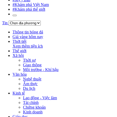
#Khám phá Việt Nam
#Khám phá thế giới
Tin
Thông tin bóng đá
Giá vàng hôm nay
Thời tiết
Xem thêm tiện ích
Thế giới
Xã hội
Thời sự
Giao thông
Môi trường - Khí hậu
Văn hóa
Nghệ thuật
Ẩm thực
Du lịch
Kinh tế
Lao động - Việc làm
Tài chính
Chứng khoán
Kinh doanh
Giáo dục