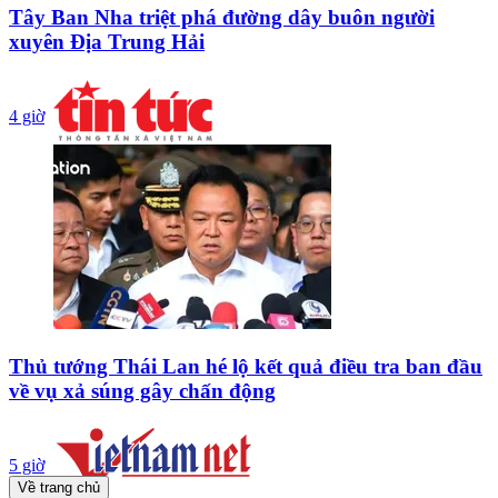
Tây Ban Nha triệt phá đường dây buôn người
xuyên Địa Trung Hải
4 giờ
Thủ tướng Thái Lan hé lộ kết quả điều tra ban đầu
về vụ xả súng gây chấn động
5 giờ
Về trang chủ