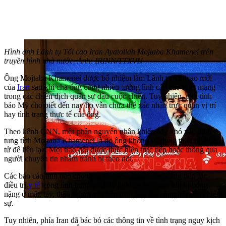
Hình ảnh Lãnh tụ Tối cao Iran Ayatollah Mojtaba Khamenei trên
truyền hình nhà nước. Ảnh: IRINN/TTXVN
Ông Mojtaba Khamenei được bổ nhiệm làm Lãnh tụ Tối cao mới
của
Iran
sau khi cha ông cùng nhiều tướng lĩnh cấp cao thiệt mạng
trong các chiến dịch quân sự đầu cuộc chiến. Tuy nhiên, giới tình
báo Mỹ cho biết đến nay họ vẫn chưa thể xác nhận trực quan vị trí
hay tình trạng thực tế của ông.
Theo kênh CNN, một phần nguyên nhân khiến Mỹ khó xác định
tung tích Mojtaba Khamenei là do ông không sử dụng thiết bị điện
tử để liên lạc. Mọi trao đổi được thực hiện trực tiếp hoặc thông qua
người chuyển tin nhằm tránh bị theo dõi.
Các báo cáo tình báo cho rằng Mojtaba Khamenei đang tiếp tục
điều trị
y tế
trong tình trạng cách ly nghiêm ngặt sau khi bị bỏng
nặng ở mặt, tay, thân người và chân trong vụ tấn công hồi đầu chiến
sự.
Tuy nhiên, phía Iran đã bác bỏ các thông tin về tình trạng nguy kịch