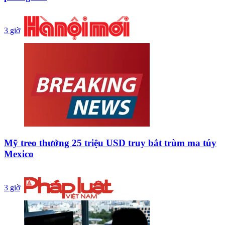
3 giờ
Mỹ treo thưởng 25 triệu USD truy bắt trùm ma túy
Mexico
3 giờ