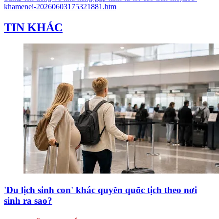
khamenei-20260603175321881.htm
TIN KHÁC
'Du lịch sinh con' khác quyền quốc tịch theo nơi
sinh ra sao?