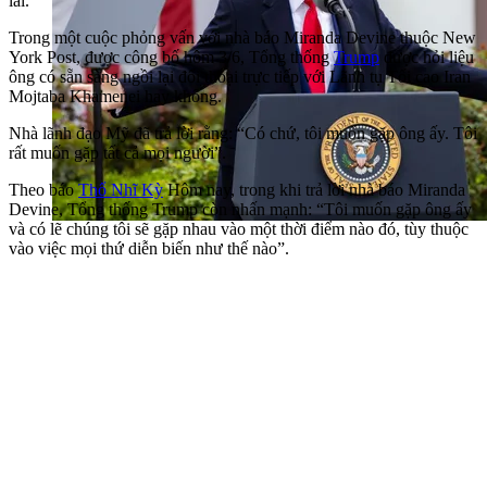
lai.
Trong một cuộc phỏng vấn với nhà báo Miranda Devine thuộc New
York Post, được công bố hôm 3/6, Tổng thống
Trump
được hỏi liệu
ông có sẵn sàng ngồi lại đối thoại trực tiếp với Lãnh tụ Tối cao Iran
Mojtaba Khamenei hay không.
Nhà lãnh đạo Mỹ đã trả lời rằng: “Có chứ, tôi muốn gặp ông ấy. Tôi
rất muốn gặp tất cả mọi người”.
Theo báo
Thổ Nhĩ Kỳ
Hôm nay, trong khi trả lời nhà báo Miranda
Devine, Tổng thống Trump còn nhấn mạnh: “Tôi muốn gặp ông ấy
và có lẽ chúng tôi sẽ gặp nhau vào một thời điểm nào đó, tùy thuộc
vào việc mọi thứ diễn biến như thế nào”.