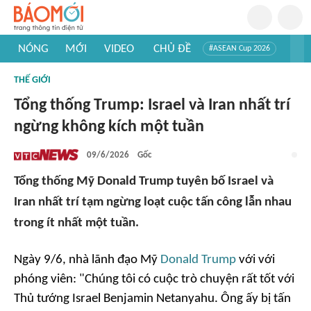
NÓNG
MỚI
VIDEO
CHỦ ĐỀ
#ASEAN Cup 2026
#Trí tuệ nhân tạo
#Mỹ - Iran
#Khám phá Việt Nam
THẾ GIỚI
#Khám phá thế giới
Tổng thống Trump: Israel và Iran nhất trí
ngừng không kích một tuần
09/6/2026
Gốc
Tổng thống Mỹ Donald Trump tuyên bố Israel và
Iran nhất trí tạm ngừng loạt cuộc tấn công lẫn nhau
trong ít nhất một tuần.
Ngày 9/6, nhà lãnh đạo Mỹ
Donald Trump
với với
phóng viên: "
Chúng tôi có cuộc trò chuyện rất tốt với
Thủ tướng Israel Benjamin Netanyahu. Ông ấy bị tấn