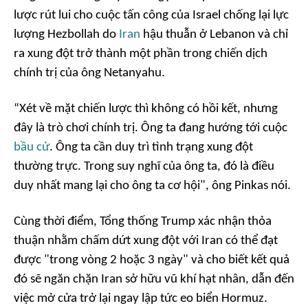
lược rút lui cho cuộc tấn công của Israel chống lại lực
lượng Hezbollah do
Iran
hậu thuẫn ở Lebanon và chỉ
ra xung đột trở thành một phần trong chiến dịch
chính trị của ông Netanyahu.
“Xét về mặt chiến lược thì không có hồi kết, nhưng
đây là trò chơi chính trị. Ông ta đang hướng tới cuộc
bầu cử
. Ông ta cần duy trì tình trạng xung đột
thường trực. Trong suy nghĩ của ông ta, đó là điều
duy nhất mang lại cho ông ta cơ hội",
ông Pinkas nói.
Cùng thời điểm, Tổng thống Trump xác nhận thỏa
thuận nhằm chấm dứt xung đột với Iran có thể đạt
được "trong vòng 2 hoặc 3 ngày" và cho biết kết quả
đó sẽ ngăn chặn Iran sở hữu vũ khí hạt nhân, dẫn đến
việc mở cửa trở lại ngay lập tức eo biển Hormuz.