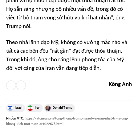
phán và họ muốn đạt được một thỏa thuận rất tốt.
Họ sẵn sàng nhượng bộ nhiều vấn đề, trong đó có
việc từ bỏ tham vọng sở hữu vũ khí hạt nhân”,
ông
Trump nói.
Theo nhà lãnh đạo Mỹ, không có vướng mắc nào và
tất cả các bên đều “rất gần” đạt được thỏa thuận.
Trong khi đó, ông cho rằng lệnh phong tỏa của Mỹ
đối với cảng của Iran vẫn đang tiếp diễn.
Kông Anh
Israel
Iran
Donald Trump
Nguồn
VTC
:
https://vtcnews.vn/tong-thong-trump-israel-va-iran-nhat-tri-ngung-
khong-kich-mot-tuan-ar1022676.html