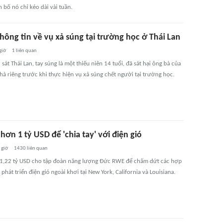
 bố nó chỉ kéo dài vài tuần.
hông tin về vụ xả súng tại trường học ở Thái Lan
giờ
1
liên quan
sát Thái Lan, tay súng là một thiếu niên 14 tuổi, đã sát hại ông bà của
hà riêng trước khi thực hiện vụ xả súng chết người tại trường học.
hơn 1 tỷ USD để 'chia tay' với điện gió
 giờ
1430
liên quan
 1,22 tỷ USD cho tập đoàn năng lượng Đức RWE để chấm dứt các hợp
phát triển điện gió ngoài khơi tại New York, California và Louisiana.