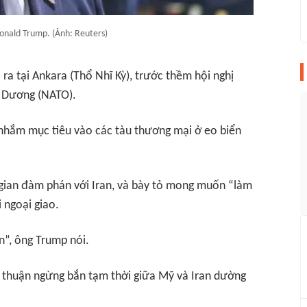
nald Trump. (Ảnh: Reuters)
ra tại Ankara (Thổ Nhĩ Kỳ), trước thềm hội nghị
y Dương (NATO).
 nhắm mục tiêu vào các tàu thương mại ở eo biển
 gian đàm phán với Iran, và bày tỏ mong muốn “làm
 ngoại giao.
an”, ông Trump nói.
a thuận ngừng bắn tạm thời giữa Mỹ và Iran dường