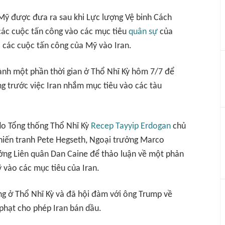
Mỹ được đưa ra sau khi Lực lượng Vệ binh Cách
các cuộc tấn công vào các mục tiêu
quân sự
của
 các cuộc tấn công của Mỹ vào Iran.
ành một phần thời gian ở Thổ Nhĩ Kỳ hôm 7/7 để
g trước việc Iran nhắm mục tiêu vào các tàu
do Tổng thống Thổ Nhĩ Kỳ
Recep Tayyip Erdogan
chủ
Chiến tranh Pete Hegseth, Ngoại trưởng Marco
ởng Liên quân Dan Caine để thảo luận về một phản
 vào các mục tiêu của Iran.
ng ở Thổ Nhĩ Kỳ và đã hội đàm với ông Trump về
phạt cho phép Iran bán dầu.