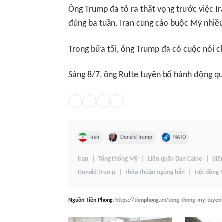
Ông Trump đã tỏ ra thất vọng trước việc I
đúng ba tuần. Iran cũng cáo buộc Mỹ nhiều
Trong bữa tối, ông Trump đã có cuộc nói c
Sáng 8/7, ông Rutte tuyên bố hành động qu
Iran
Donald Trump
NATO
Iran
Tổng thống Mỹ
Liên quân Dan Caine
biê
Donald Trump
thỏa thuận ngừng bắn
Hội đồng
Nguồn
Tiền Phong
:
https://tienphong.vn/tong-thong-my-tuyen-