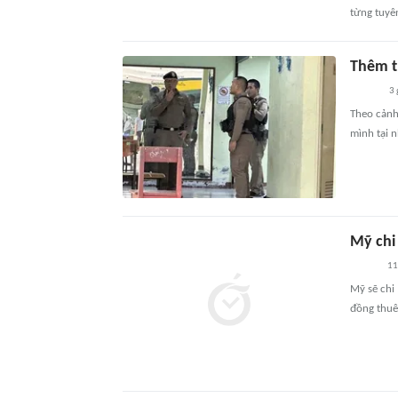
từng tuyên
Thêm t
3 
Theo cảnh 
mình tại n
Mỹ chi 
11
Mỹ sẽ chi
đồng thuê 