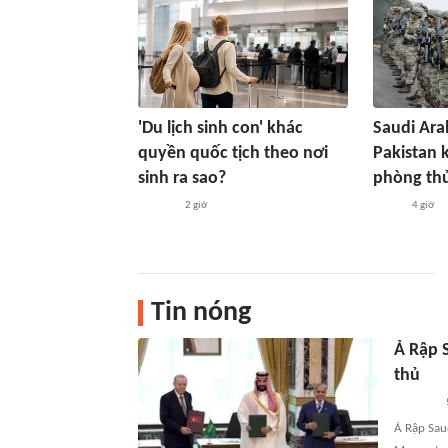
'Du lịch sinh con' khác
Saudi Ara
quyền quốc tịch theo nơi
Pakistan 
sinh ra sao?
phòng th
2 giờ
4 giờ
Tin nóng
Ả Rập S
thủ
Ả Rập Sau