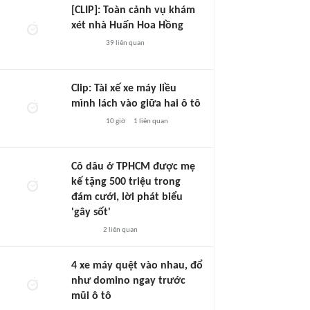
[CLIP]: Toàn cảnh vụ khám
xét nhà Huấn Hoa Hồng
39
liên quan
Clip: Tài xế xe máy liều
mình lách vào giữa hai ô tô
10 giờ
1
liên quan
Cô dâu ở TPHCM được mẹ
kế tặng 500 triệu trong
đám cưới, lời phát biểu
'gây sốt'
2
liên quan
4 xe máy quệt vào nhau, đổ
như domino ngay trước
mũi ô tô