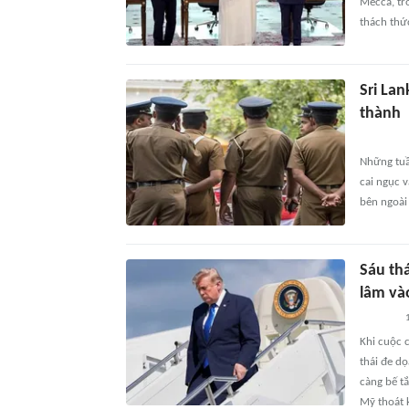
Mecca, tr
thách thứ
Sri Lan
thành
Những tuần
cai ngục v
bên ngoài
Sáu th
lâm và
Khi cuộc 
thái đe dọ
càng bế t
Mỹ thoát 