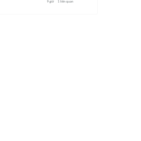
9 giờ
1
liên quan