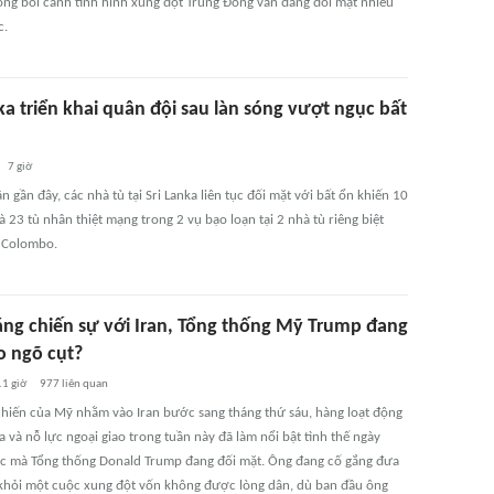
ong bối cảnh tình hình xung đột Trung Đông vẫn đang đối mặt nhiều
c.
ka triển khai quân đội sau làn sóng vượt ngục bất
7 giờ
 gần đây, các nhà tù tại Sri Lanka liên tục đối mặt với bất ổn khiến 10
à 23 tù nhân thiệt mạng trong 2 vụ bạo loạn tại 2 nhà tù riêng biệt
 Colombo.
áng chiến sự với Iran, Tổng thống Mỹ Trump đang
o ngõ cụt?
11 giờ
977
liên quan
chiến của Mỹ nhằm vào Iran bước sang tháng thứ sáu, hàng loạt động
a và nỗ lực ngoại giao trong tuần này đã làm nổi bật tình thế ngày
ắc mà Tổng thống Donald Trump đang đối mặt. Ông đang cố gắng đưa
khỏi một cuộc xung đột vốn không được lòng dân, dù ban đầu ông