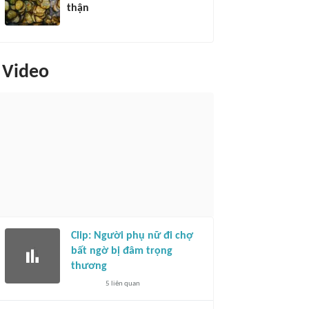
thận
Video
Clip: Người phụ nữ đi chợ
bất ngờ bị đâm trọng
thương
5
liên quan