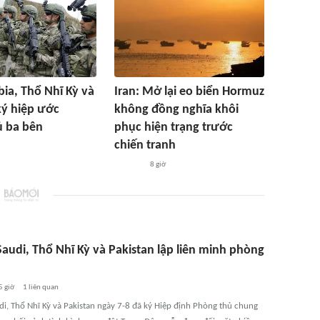
bia, Thổ Nhĩ Kỳ và
Iran: Mở lại eo biển Hormuz
ký hiệp ước
không đồng nghĩa khôi
ủ ba bên
phục hiện trạng trước
chiến tranh
8 giờ
audi, Thổ Nhĩ Kỳ và Pakistan lập liên minh phòng
5 giờ
1
liên quan
di, Thổ Nhĩ Kỳ và Pakistan ngày 7-8 đã ký Hiệp định Phòng thủ chung