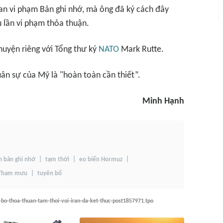
ran vi phạm Bản ghi nhớ, mà ông đã ký cách đây
 lần vi phạm thỏa thuận.
huyện riêng với Tổng thư ký
NATO
Mark Rutte.
ân sự của Mỹ là "hoàn toàn cần thiết”.
Minh Hạnh
n bản ghi nhớ
tạm thời
eo biển Hormuz
 Tham mưu
tuyên bố
bo-thoa-thuan-tam-thoi-voi-iran-da-ket-thuc-post1857971.tpo