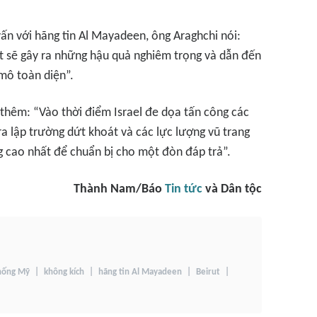
ấn với hãng tin Al Mayadeen, ông Araghchi nói:
t sẽ gây ra những hậu quả nghiêm trọng và dẫn đến
 mô toàn diện”.
 thêm: “Vào thời điểm Israel đe dọa tấn công các
ra lập trường dứt khoát và các lực lượng vũ trang
g cao nhất để chuẩn bị cho một đòn đáp trả”.
Thành Nam/Báo
Tin tức
và Dân tộc
hống Mỹ
không kích
hãng tin Al Mayadeen
Beirut