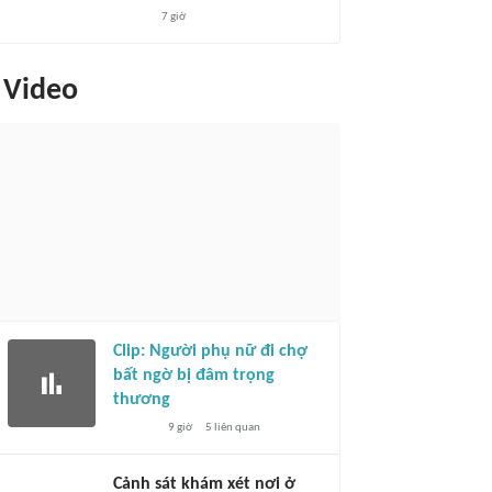
7 giờ
Video
Clip: Người phụ nữ đi chợ
bất ngờ bị đâm trọng
thương
9 giờ
5
liên quan
Cảnh sát khám xét nơi ở