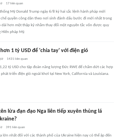
iờ
17
liên quan
 thống Mỹ Donald Trump ngày 6/8 ký hai sắc lệnh hành pháp mới
chế quyền công dân theo nơi sinh đánh dấu bước đi mới nhất trong
o dài hơn một thập kỷ nhằm thay đổi một nguyên tắc vốn được quy
g Hiến pháp Mỹ.
hơn 1 tỷ USD để 'chia tay' với điện gió
giờ
1431
liên quan
 1,22 tỷ USD cho tập đoàn năng lượng Đức RWE để chấm dứt các hợp
phát triển điện gió ngoài khơi tại New York, California và Louisiana.
tên lửa đạn đạo Nga liên tiếp xuyên thủng lá
kraine?
iờ
391
liên quan
a lớn nhất đối với các thành phố của Ukraine hiện nay có thể ập đến