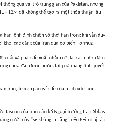
 thông qua vai trò trung gian của Pakistan, nhưng
1 - 12/4 đã không thể tạo ra một thỏa thuận lâu
a hạn lệnh đình chiến vô thời hạn trong khi vẫn duy
rời khỏi các cảng của Iran qua eo biển Hormuz.
 đề xuất và phản đề xuất nhằm nối lại các cuộc đàm
nhưng chưa đạt được bước đột phá mang tính quyết
hân Iran, Tehran gắn vấn đề của mình với cuộc
ức Tasnim của Iran dẫn lời Ngoại trưởng Iran Abbas
rằng nước này “sẽ không im lặng” nếu Beirut bị tấn