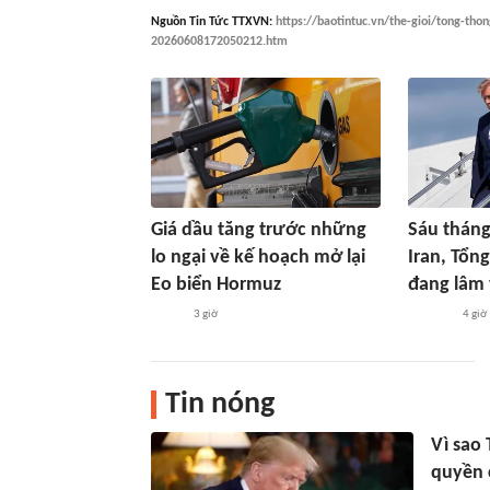
Nguồn
Tin Tức TTXVN
:
https://baotintuc.vn/the-gioi/tong-tho
20260608172050212.htm
Giá dầu tăng trước những
Sáu tháng
lo ngại về kế hoạch mở lại
Iran, Tổn
Eo biển Hormuz
đang lâm 
3 giờ
4 giờ
Tin nóng
Vì sao
quyền 