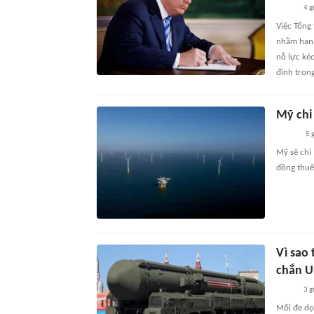
4 g
Việc Tổng
nhằm hạn 
nỗ lực ké
định tron
Mỹ chi 
5 
Mỹ sẽ chi
đồng thuê 
Vì sao 
chắn U
3 g
Mối đe dọ