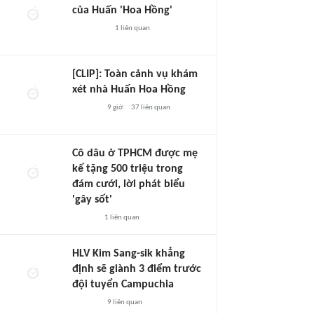
của Huấn 'Hoa Hồng'
1
liên quan
[CLIP]: Toàn cảnh vụ khám
xét nhà Huấn Hoa Hồng
9 giờ
37
liên quan
Cô dâu ở TPHCM được mẹ
kế tặng 500 triệu trong
đám cưới, lời phát biểu
'gây sốt'
1
liên quan
HLV Kim Sang-sik khẳng
định sẽ giành 3 điểm trước
đội tuyển Campuchia
9
liên quan