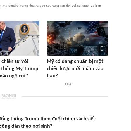
ng-my-donald-trump-dua-ra-yeu-cau-cung-ran-doi-voi-ca-israel-va-iran-
 chiến sự với
Mỹ có đang chuẩn bị một
g thống Mỹ Trump
chiến lược mới nhằm vào
vào ngõ cụt?
Iran?
1 giờ
 Tổng thống Trump theo đuổi chính sách siết
công dân theo nơi sinh?