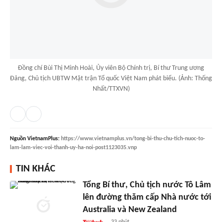
Đồng chí Bùi Thị Minh Hoài, Ủy viên Bộ Chính trị, Bí thư Trung ương
Đảng, Chủ tịch UBTW Mặt trận Tổ quốc Việt Nam phát biểu. (Ảnh: Thống
Nhất/TTXVN)
Nguồn
VietnamPlus
:
https://www.vietnamplus.vn/tong-bi-thu-chu-tich-nuoc-to-
lam-lam-viec-voi-thanh-uy-ha-noi-post1123035.vnp
TIN KHÁC
Tổng Bí thư, Chủ tịch nước Tô Lâm
lên đường thăm cấp Nhà nước tới
Australia và New Zealand
33 phút