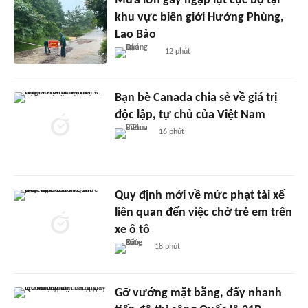
Mưa lớn gây ngập lụt cục bộ tại
khu vực biên giới Hướng Phùng,
Lao Bảo
12 phút
Bạn bè Canada chia sẻ về giá trị
độc lập, tự chủ của Việt Nam
16 phút
Quy định mới về mức phạt tài xế
liên quan đến việc chở trẻ em trên
xe ô tô
18 phút
Gỡ vướng mặt bằng, đẩy nhanh