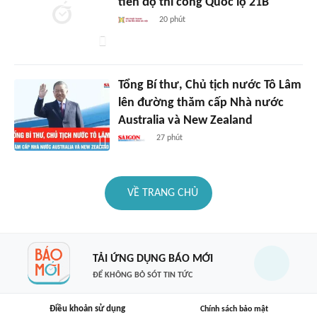
tiến độ thi công Quốc lộ 21B
20 phút
Tổng Bí thư, Chủ tịch nước Tô Lâm
lên đường thăm cấp Nhà nước
Australia và New Zealand
27 phút
VỀ TRANG CHỦ
TẢI ỨNG DỤNG BÁO MỚI
ĐỂ KHÔNG BỎ SÓT TIN TỨC
Điều khoản sử dụng
Chính sách bảo mật